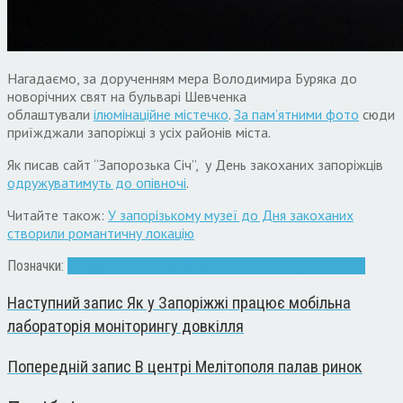
Нагадаємо, за дорученням мера Володимира Буряка до
новорічних свят на бульварі Шевченка
облаштували
ілюмінаційне містечко
.
За пам’ятними фото
сюди
приїжджали запоріжці з усіх районів міста.
Як писав сайт “Запорозька Січ”, у День закоханих запоріжців
одружуватимуть до опівночі
.
Читайте також:
У запорізькому музеї до Дня закоханих
створили романтичну локацію
Позначки:
арка
день закоханих
Запорііжжя
ілюмінація
Фотозона
Наступний запис
Як у Запоріжжі працює мобільна
лабораторія моніторингу довкілля
Попередній запис
В центрі Мелітополя палав ринок