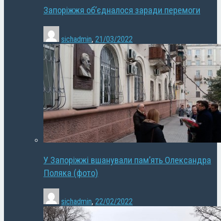
Запоріжжя об’єдналося заради перемоги
sichadmin
,
21/03/2022
У Запоріжжі вшанували пам’ять Олександра
Поляка (фото)
sichadmin
,
22/02/2022