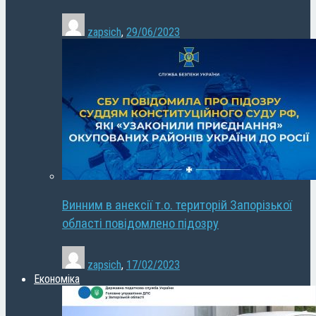
zapsich
,
29/06/2023
Винним в анексії т.о. територій Запорізької
області повідомлено підозру
zapsich
,
17/02/2023
Економіка