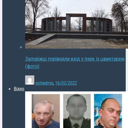
Запоріжці порівняли вхід у парк із цвинтарем
(фото)
sichadmin
,
16/02/2022
Відео