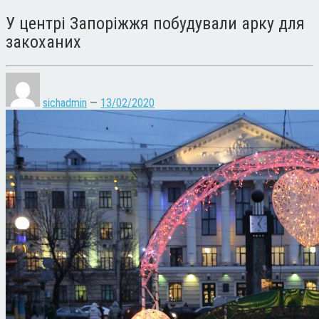
У центрі Запоріжжя побудували арку для
закоханих
sichadmin
—
13/02/2020