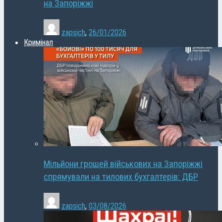
на Запоріжжі
zapsich
,
26/01/2026
Кримінал
Мільйони грошей військових на Запоріжжі
спрямували на тилових бухгалтерів: ДБР
zapsich
,
03/08/2026