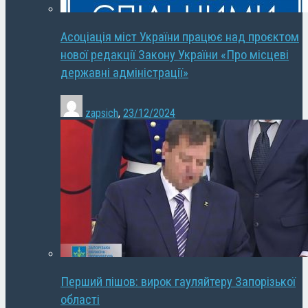
Асоціація міст України працює над проєктом
нової редакції Закону України «Про місцеві
державні адміністрації»
zapsich
,
23/12/2024
Перший пішов: вирок гауляйтеру Запорізької
області