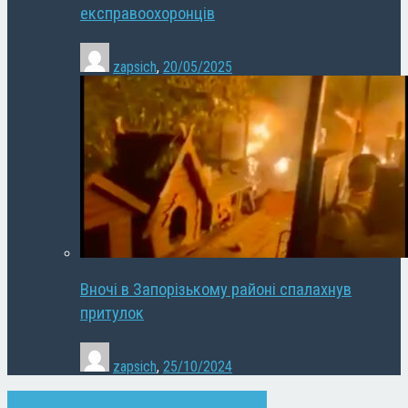
експравоохоронців
zapsich
,
20/05/2025
Вночі в Запорізькому районі спалахнув
притулок
zapsich
,
25/10/2024
Запоріжжя
Новини
Слайдер
Суспільство
Фото