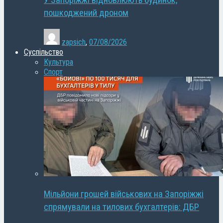
У Запоріжжі відновлюють будинок,
пошкоджений дроном
zapsich
,
07/08/2026
Суспільство
Культура
Спорт
Мільйони грошей військових на Запоріжжі
спрямували на тилових бухгалтерів: ДБР