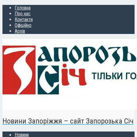
Головна
Про нас
Контакти
Офіційно
Архів
Новини Запоріжжя – сайт Запорозька Січ
Новини