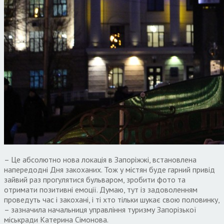
– Це абсолютно нова локація в Запоріжжі, встановлена
напередодні Дня закоханих. Тож у містян буде гарний привід
зайвий раз прогулятися бульваром, зробити фото та
отримати позитивні емоції. Думаю, тут із задоволенням
проведуть час і закохані, і ті хто тільки шукає свою половинку,
– зазначила начальниця управління туризму Запорізької
міськради Катерина Сімонова.