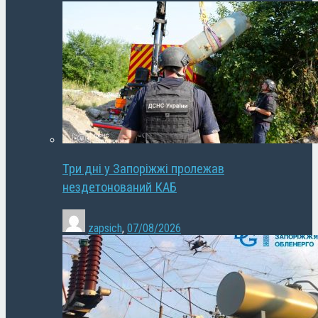
Три дні у Запоріжжі пролежав
нездетонований КАБ
zapsich
,
07/08/2026