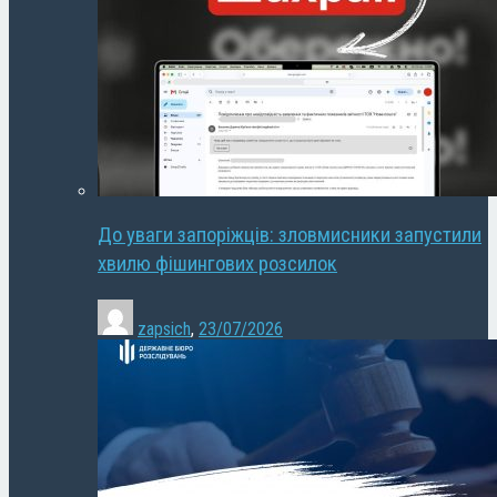
До уваги запоріжців: зловмисники запустили
хвилю фішингових розсилок
zapsich
,
23/07/2026