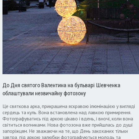
До Дня святого Валентина на бульварі Шевченка
облаштували незвичайну фотозону
Це святкова арка, прикрашена яскравою ілюмінацією у вигляді
сердець та куль. Вона встановлена над лавкою примирення.
Фотографуватись під аркою цікаво і вдень, і вночі, коли вона
світиться вогниками. Нова фотозона вже прийшлась до душі
запоріжцям. Не зважаючи на те, що День закоханих тільки
завтра, під аркою залюбки фотографуються молодь та