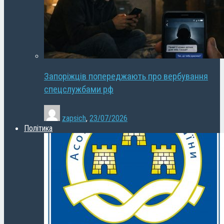
Запоріжців попереджають про вербування
спецслужбами рф
zapsich
,
23/07/2026
Політика