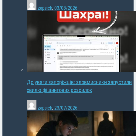
zapsich
,
03/08/2026
До уваги запоріжців: зловмисники запустили
хвилю фішингових розсилок
zapsich
,
23/07/2026