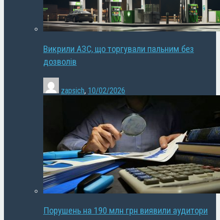
Викрили АЗС, що торгували пальним без
дозволів
zapsich
,
10/02/2026
Порушень на 190 млн грн виявили аудитори