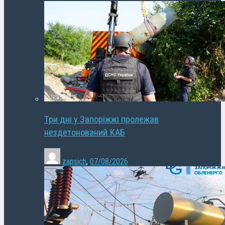
Три дні у Запоріжжі пролежав
нездетонований КАБ
zapsich
,
07/08/2026