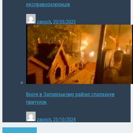
експравоохоронців
zapsich
,
20/05/2025
Вночі в Запорізькому районі спалахнув
притулок
zapsich
,
25/10/2024
Запоріжжя
Новини