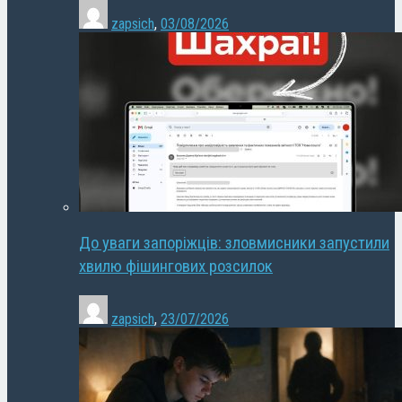
zapsich
,
03/08/2026
До уваги запоріжців: зловмисники запустили
хвилю фішингових розсилок
zapsich
,
23/07/2026