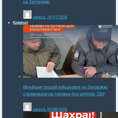
на Запоріжжі
zapsich
,
26/01/2026
Кримінал
Мільйони грошей військових на Запоріжжі
спрямували на тилових бухгалтерів: ДБР
zapsich
,
03/08/2026