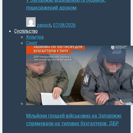
У Запоріжжі відновлюють будинок,
пошкоджений дроном
zapsich
,
07/08/2026
Суспільство
Культура
Спорт
Мільйони грошей військових на Запоріжжі
спрямували на тилових бухгалтерів: ДБР