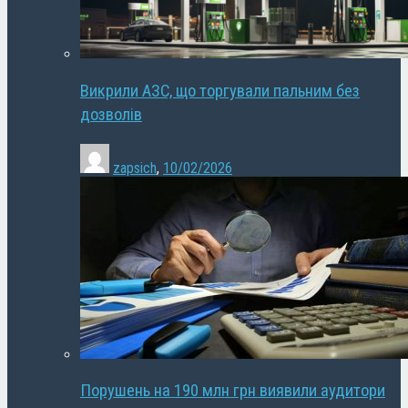
Викрили АЗС, що торгували пальним без
дозволів
zapsich
,
10/02/2026
Порушень на 190 млн грн виявили аудитори