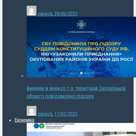
zapsich
,
29/06/2023
Винним в анексії т.о. територій Запорізької
області повідомлено підозру
zapsich
,
17/02/2023
Економіка