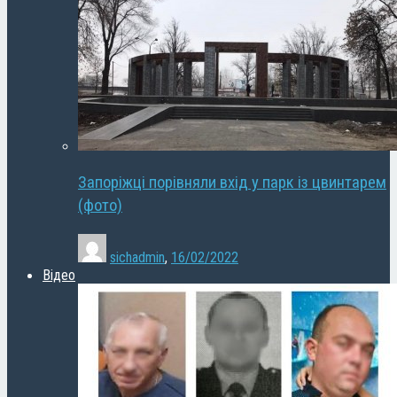
Запоріжці порівняли вхід у парк із цвинтарем
(фото)
sichadmin
,
16/02/2022
Відео