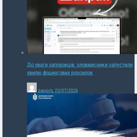
До уваги запоріжців: зловмисники запустили
хвилю фішингових розсилок
zapsich
,
23/07/2026