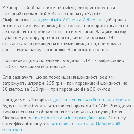
У Запорізькій області вже два місяці використовується
лазерний прилад TruCAM на автошляху «Харків –
Сімферополь»
на ділянці між 271-м та 290-м км.
Цей прилад
дозволяє визначити швидкість конкретного проїжджаючого
автомобіля та зробити фото- та відеозапис. Завдяки цьому
сучасному радару правоохоронці винесли близько 745
постанов за перевищення водіями швидкості, повідомляє
прес-служба патрульної поліції Запорізької області.
Постанови щодо порушення водіями ПДР, які зафіксовано
TruCam, надсилаються поштою.
Слід зазначити, що за перевищення швидкості водіям
загрожують штрафи: 255 грн – при перевищені швидкості на
20 км/год та 510 грн – при перевищені на 50 км/год.
Нагадаємо, в Запоріжжі
для зниження аварійності на дорогах
будуть також будуть встановлені прилади TruCAM. Впродовж
тижня спеціальне обладнання встановлять на вулиці Ігоря
Сікорського, д
е вже розмістили інформаційні знаки
. Систему
відеофіксаціі планують
встановити також на Набережній
магістралі
.