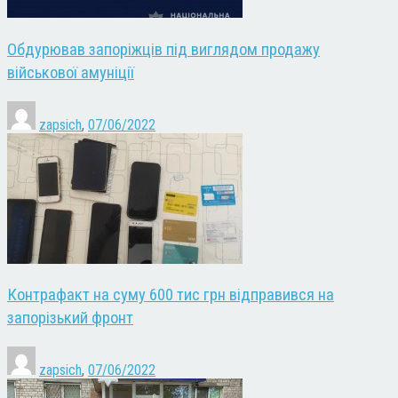
Обдурював запоріжців під виглядом продажу
військової амуніції
zapsich
,
07/06/2022
Контрафакт на суму 600 тис грн відправився на
запорізький фронт
zapsich
,
07/06/2022