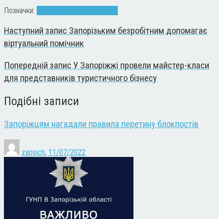
Позначки:
TruCam
водії
поліція
штраф
Наступний запис
Запорізьким безробітним допомагає
віртуальний помічник
Попередній запис
У Запоріжжі провели майстер-класи
для представників туристичного бізнесу
Подібні записи
Запоріжцям нагадали правила перетину блокпостів
zapsich
,
11/07/2022