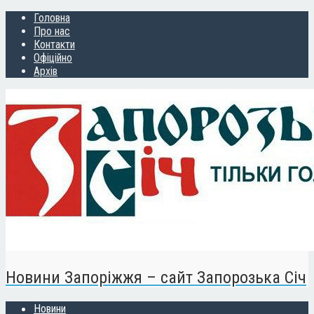
Головна
Про нас
Контакти
Офіційно
Архів
Новини Запоріжжя – сайт Запорозька Січ
Новини