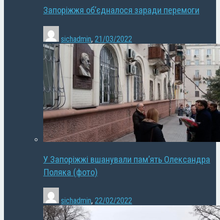
Запоріжжя об’єдналося заради перемоги
sichadmin
,
21/03/2022
У Запоріжжі вшанували пам’ять Олександра
Поляка (фото)
sichadmin
,
22/02/2022