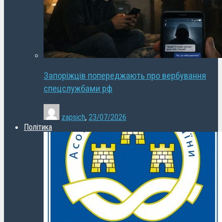
Запоріжців попереджають про вербування
спецслужбами рф
zapsich
,
23/07/2026
Політика