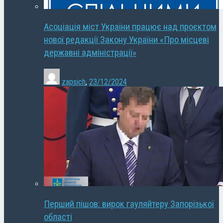
Асоціація міст України працює над проєктом
нової редакції Закону України «Про місцеві
державні адміністрації»
zapsich
,
23/12/2024
Перший пішов: вирок гауляйтеру Запорізької
області