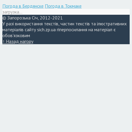
Погода в Бердянске
Погода в Токмаке
загрузка...
© Запорозька Січ, 2012-2021
У разі використання текстів, частин текстів та ілюстративних
матеріалів сайту sich.zp.ua гіперпосилання на матеріал є
обов'язковим
↑ Назад нагору