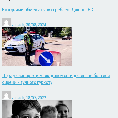
Вихідними обмежать рух греблею ДніпроГЕС
zapsich
,
30/08/2024
Поради запоріжцям: як допомогти дитині не боятися
сирени й гучного гуркоту
zapsich
,
18/07/2022