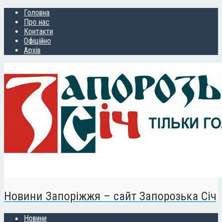
Головна
Про нас
Контакти
Офіційно
Архів
Новини Запоріжжя – сайт Запорозька Січ
Новини