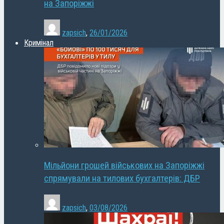
на Запоріжжі
zapsich
,
26/01/2026
Кримінал
Мільйони грошей військових на Запоріжжі
спрямували на тилових бухгалтерів: ДБР
zapsich
,
03/08/2026