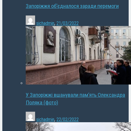
Запоріжжя об’єдналося заради перемоги
sichadmin
,
21/03/2022
У Запоріжжі вшанували пам’ять Олександра
Поляка (фото)
sichadmin
,
22/02/2022