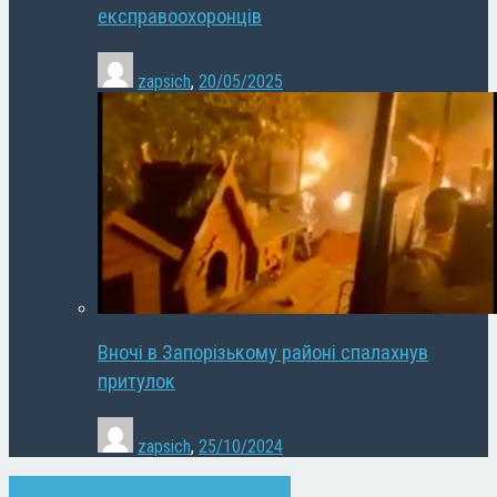
експравоохоронців
zapsich
,
20/05/2025
Вночі в Запорізькому районі спалахнув
притулок
zapsich
,
25/10/2024
Запоріжжя
Культура
Новини
Суспільство