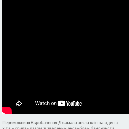
Переможниця Євробачення Джамала зняла кліп на один з
хітів «Крила» разом зі зведеним ансамблем бандуристів