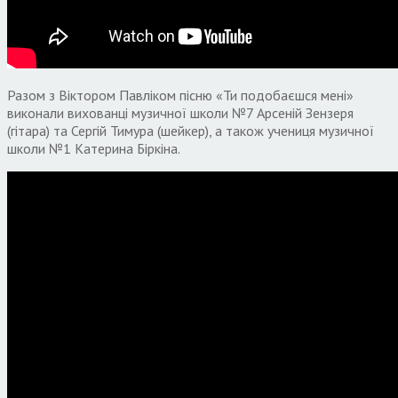
Разом з Віктором Павліком пісню «Ти подобаєшся мені»
виконали вихованці музичної школи №7 Арсеній Зензеря
(гітара) та Сергій Тимура (шейкер), а також учениця музичної
школи №1 Катерина Біркіна.