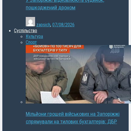
У Запоріжжі відновлюють будинок,
пошкоджений дроном
zapsich
,
07/08/2026
Суспільство
Культура
Спорт
Мільйони грошей військових на Запоріжжі
спрямували на тилових бухгалтерів: ДБР