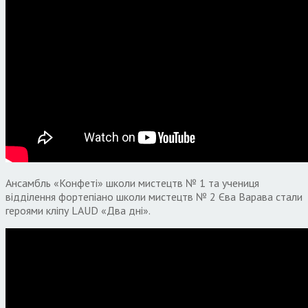
Ансамбль «Конфеті» школи мистецтв № 1 та учениця
відділення фортепіано школи мистецтв № 2 Єва Варава стали
героями кліпу LAUD «Два дні».