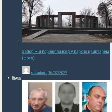
Запоріжці порівняли вхід у парк із цвинтарем
(фото)
sichadmin
,
16/02/2022
Відео