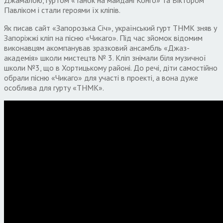
Джамалою, гуртом «Танок на майдані Конго» та Віктором
Павліком і стали героями їх кліпів.
Як писав сайт «Запорозька Січ», український гурт ТНМК зняв у
Запоріжжі кліп на пісню «Чикаго». Під час зйомок відомим
виконавцям акомпанував зразковий ансамбль «Джаз-
академія» школи мистецтв № 3. Кліп знімали біля музичної
школи №3, що в Хортицькому районі. До речі, діти самостійно
обрали пісню «Чикаго» для участі в проекті, а вона дуже
особлива для гурту «ТНМК».