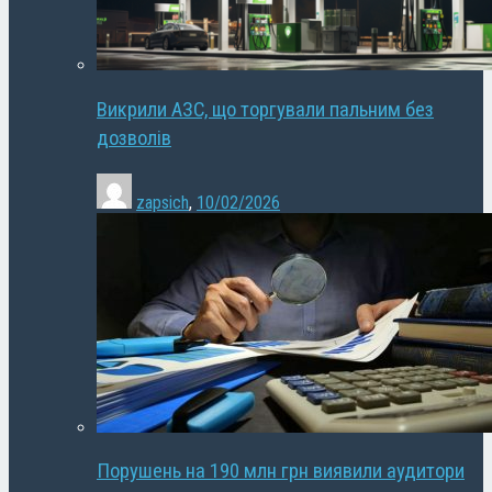
Викрили АЗС, що торгували пальним без
дозволів
zapsich
,
10/02/2026
Порушень на 190 млн грн виявили аудитори