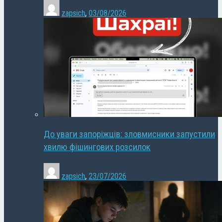
zapsich
,
03/08/2026
До уваги запоріжців: зловмисники запустили
хвилю фішингових розсилок
zapsich
,
23/07/2026