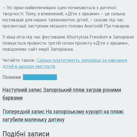
– Усі зірки найвеличніших сцен починаються з дитячої
творчості. Тому, я впевнений, «Діти з зірками» – це сильна
мотивація для наших талановитих дітей, – сказав під час
презентації заступник міського голови Анатолій Пустоваров.
У кінці літа під час фестивалю Khortytsia Freedom в Запоріжжі
планується провести третій сезон проекту
«
Діти з зірками»,
повідомляє сайт мерії Запоріжжя.
Читайте також:
Скільки платитимуть запоріжці за навчання
дітей в школах мистецтв
Позначки:
діти
зірки
кліп
пісні
Наступний запис
Запорізький пляж заграв різними
барвами
Попередній запис
На запорізькому курорті на пляжі
загубили маленьку дитину
Подібні записи