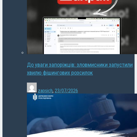
До уваги запоріжців: зловмисники запустили
хвилю фішингових розсилок
zapsich
,
23/07/2026