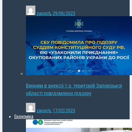
zapsich
,
29/06/2023
Винним в анексії т.о. територій Запорізької
області повідомлено підозру
zapsich
,
17/02/2023
Економіка