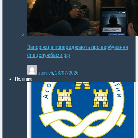
Запоріжців попереджають про вербування
спецслужбами рф
zapsich
,
23/07/2026
Політика