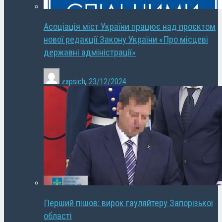
Асоціація міст України працює над проєктом
нової редакції Закону України «Про місцеві
державні адміністрації»
zapsich
,
23/12/2024
Перший пішов: вирок гауляйтеру Запорізької
області