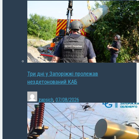
Три дні у Запоріжжі пролежав
нездетонований КАБ
zapsich
,
07/08/2026