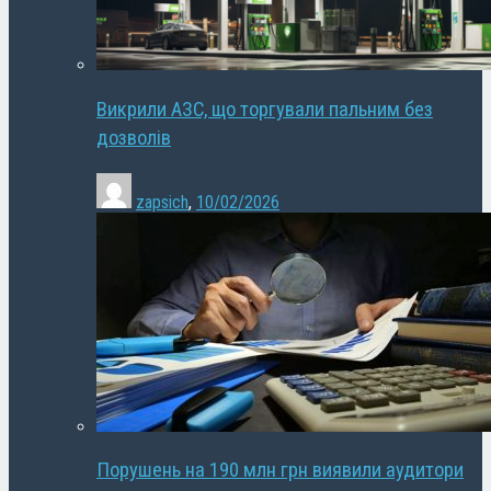
Викрили АЗС, що торгували пальним без
дозволів
zapsich
,
10/02/2026
Порушень на 190 млн грн виявили аудитори