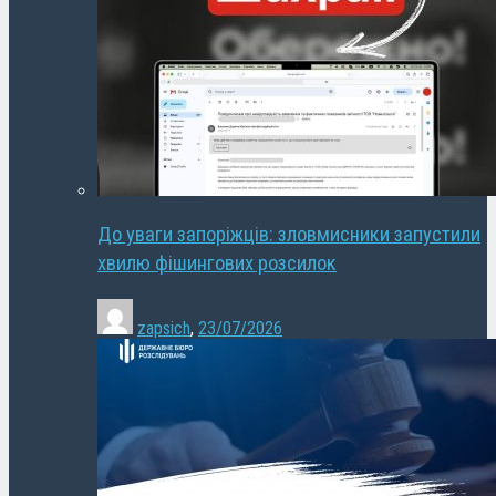
До уваги запоріжців: зловмисники запустили
хвилю фішингових розсилок
zapsich
,
23/07/2026