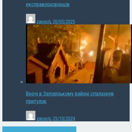
експравоохоронців
zapsich
,
20/05/2025
Вночі в Запорізькому районі спалахнув
притулок
zapsich
,
25/10/2024
Запоріжжя
Новини
Слайдер
Суспільство