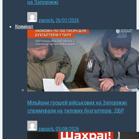
на Запоріжжі
zapsich
,
26/01/2026
Кримінал
Мільйони грошей військових на Запоріжжі
спрямували на тилових бухгалтерів: ДБР
zapsich
,
03/08/2026