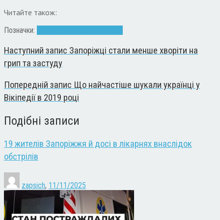
Читайте також:
Позначки:
Запоріжжя
опалення
тарифи
Наступний запис
Запоріжці стали менше хворіти на
грип та застуду
Попередній запис
Що найчастіше шукали українці у
Вікіпедії в 2019 році
Подібні записи
19 жителів Запоріжжя й досі в лікарнях внаслідок
обстрілів
zapsich
,
11/11/2025