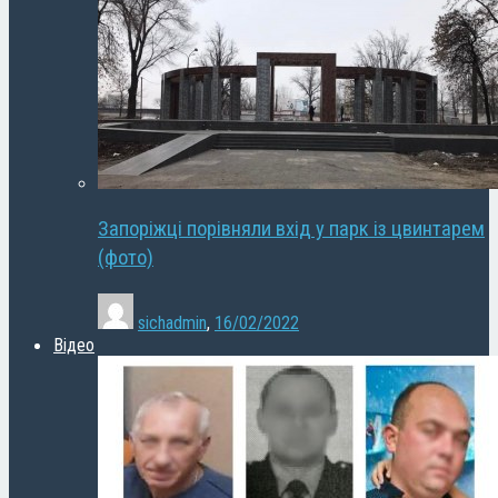
Запоріжці порівняли вхід у парк із цвинтарем
(фото)
sichadmin
,
16/02/2022
Відео