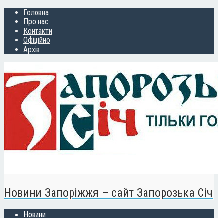
Головна
Про нас
Контакти
Офіційно
Архів
Новини Запоріжжя – сайт Запорозька Січ
Новини