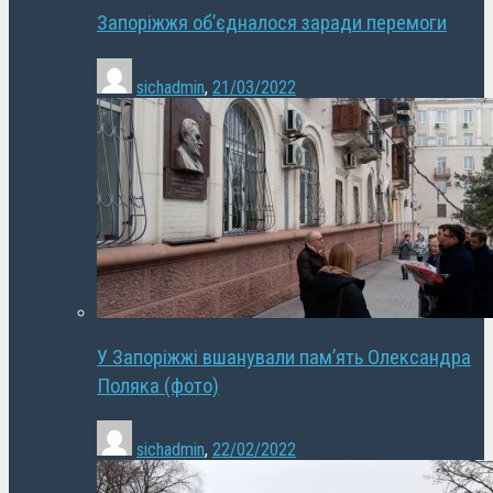
Запоріжжя об’єдналося заради перемоги
sichadmin
,
21/03/2022
У Запоріжжі вшанували пам’ять Олександра
Поляка (фото)
sichadmin
,
22/02/2022