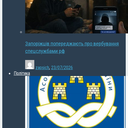
Запоріжців попереджають про вербування
спецслужбами рф
zapsich
,
23/07/2026
Політика