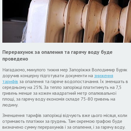
Перерахунок за опалення та гарячу воду буде
проведено
Нагадаємо, минулого тижня мер Запоріжжя Володимир Буряк
доручив концерну підготувати документи на
зниження
тарифів
за опалення та гаряче водопостачання. Їх зменшать в
середньому на 25%. За тепло запоріжці платитимуть на 7,5
гривень менше за кожен квадратний метр опалювальної
площі, за гарячу воду економія складе 75-80 гривень на
людину.
Зменшення тарифів запоріжці відчують вже цього місяця, коли
отримають платіжки за грудень. Там окремою графою буде
визначено сумму перерахунків і за опалення, і за гарячу воду.