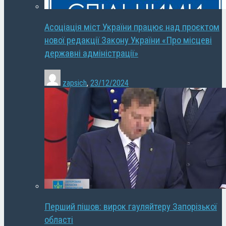
Асоціація міст України працює над проєктом
нової редакції Закону України «Про місцеві
державні адміністрації»
zapsich
,
23/12/2024
Перший пішов: вирок гауляйтеру Запорізької
області