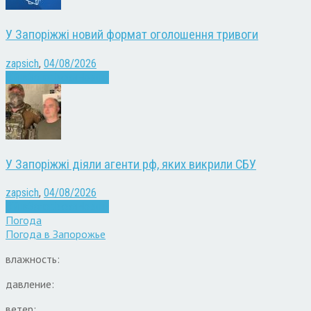
У Запоріжжі новий формат оголошення тривоги
zapsich
,
04/08/2026
Війна
Запоріжжя
Новини
У Запоріжжі діяли агенти рф, яких викрили СБУ
zapsich
,
04/08/2026
Війна
Запоріжжя
Новини
Погода
Погода в
Запорожье
влажность:
давление:
ветер: