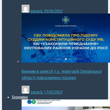
zapsich
,
29/06/2023
Винним в анексії т.о. територій Запорізької
області повідомлено підозру
zapsich
,
17/02/2023
Економіка