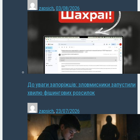
zapsich
,
03/08/2026
До уваги запоріжців: зловмисники запустили
хвилю фішингових розсилок
zapsich
,
23/07/2026