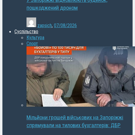
У Запоріжжі відновлюють будинок,
пошкоджений дроном
zapsich
,
07/08/2026
Суспільство
Культура
Спорт
Мільйони грошей військових на Запоріжжі
спрямували на тилових бухгалтерів: ДБР