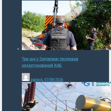
Три дні у Запоріжжі пролежав
нездетонований КАБ
zapsich
,
07/08/2026