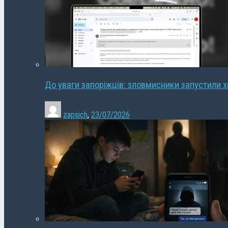
До уваги запоріжців: зловмисники запустили 
zapsich
,
23/07/2026