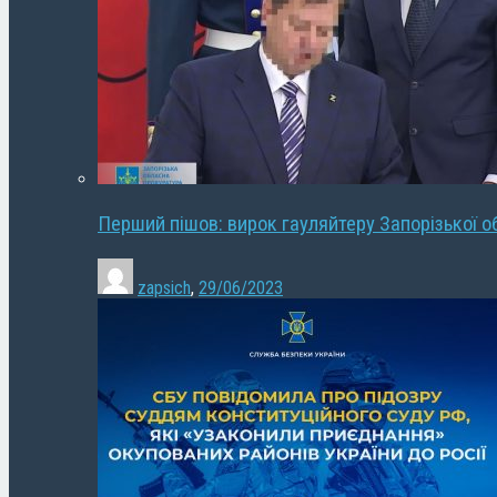
Перший пішов: вирок гауляйтеру Запорізької о
zapsich
,
29/06/2023