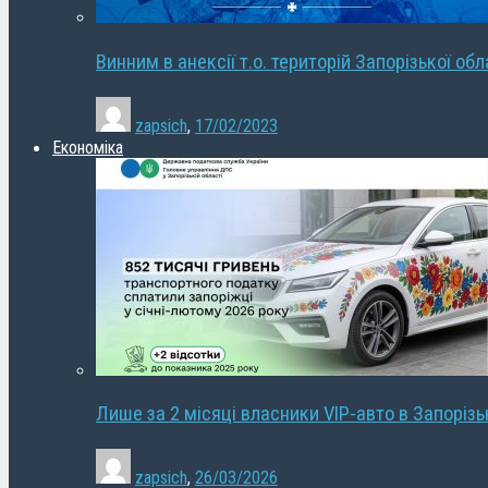
Винним в анексії т.о. територій Запорізької об
zapsich
,
17/02/2023
Економіка
Лише за 2 місяці власники VIP-авто в Запорізь
zapsich
,
26/03/2026