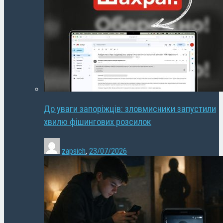
До уваги запоріжців: зловмисники запустили
хвилю фішингових розсилок
zapsich
,
23/07/2026