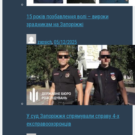
15 років позбавлення волі – вироки
зрадникам на Запоріжжі
zapsich
,
05/12/2025
У суд Запоріжжя спрямували справу 4-х
експравоохоронців