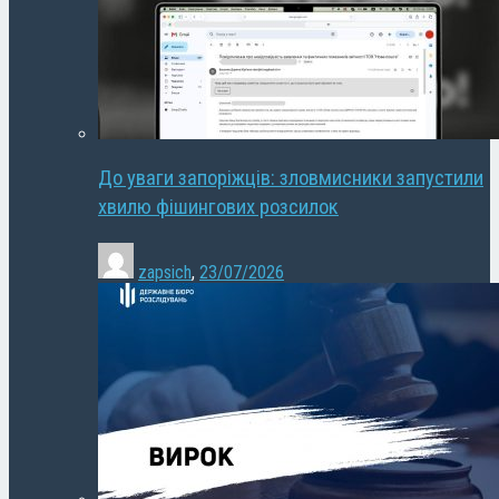
До уваги запоріжців: зловмисники запустили
хвилю фішингових розсилок
zapsich
,
23/07/2026