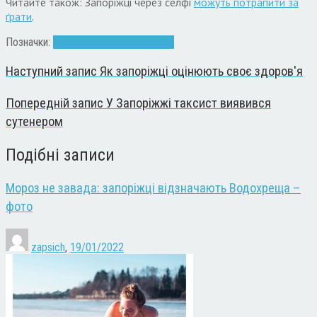
Читайте також: Запоріжці через селфі
можуть потрапити за
ґрати
.
Позначки:
закон
зоопарк
тварини
фото
Наступний запис
Як запоріжці оцінюють своє здоров'я
Попередній запис
У Запоріжжі таксист виявився
сутенером
Подібні записи
Мороз не завада: запоріжці відзначають Водохреща –
фото
zapsich
,
19/01/2022