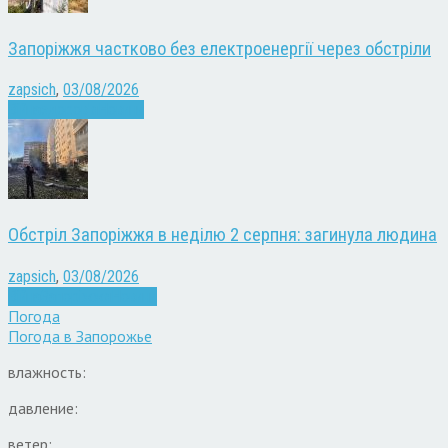
Запоріжжя частково без електроенергії через обстріли
zapsich
,
03/08/2026
Війна
здоров'я
Новини
Обстріл Запоріжжя в неділю 2 серпня: загинула людина
zapsich
,
03/08/2026
Війна
Запоріжжя
Новини
Погода
Погода в
Запорожье
влажность:
давление:
ветер: