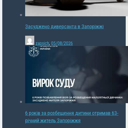
Засуджено диверсанта в Запоріжжі
zapsich
,
05/08/2026
6 років за розбещення дитини отримав 63-
річний житель Запоріжжя