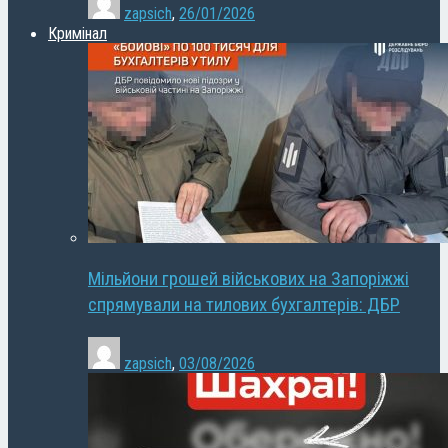
zapsich
,
26/01/2026
Кримінал
Мільйони грошей військових на Запоріжжі
спрямували на тилових бухгалтерів: ДБР
zapsich
,
03/08/2026