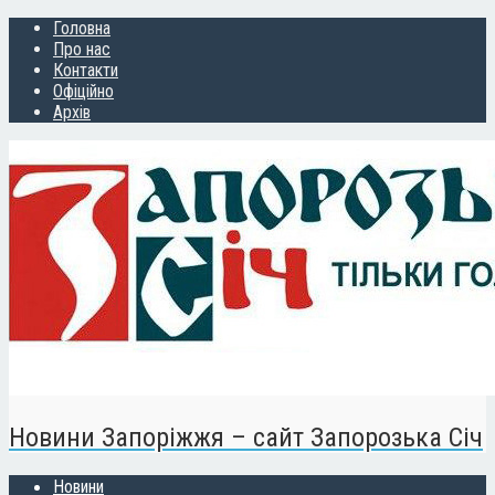
Головна
Про нас
Контакти
Офіційно
Архів
Новини Запоріжжя – сайт Запорозька Січ
Новини