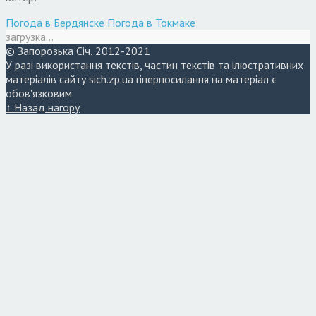
Погода в Бердянске
Погода в Токмаке
загрузка...
© Запорозька Січ, 2012-2021
У разі використання текстів, частин текстів та ілюстративних
матеріалів сайту sich.zp.ua гіперпосилання на матеріал є
обов'язковим
↑ Назад нагору