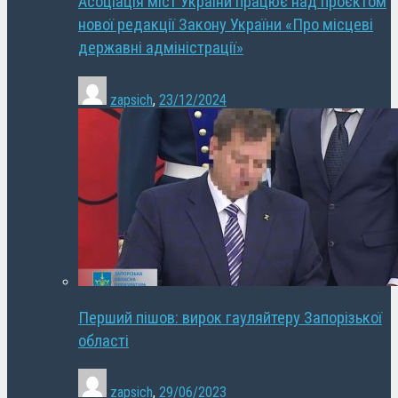
Асоціація міст України працює над проєктом
нової редакції Закону України «Про місцеві
державні адміністрації»
zapsich
,
23/12/2024
Перший пішов: вирок гауляйтеру Запорізької
області
zapsich
,
29/06/2023