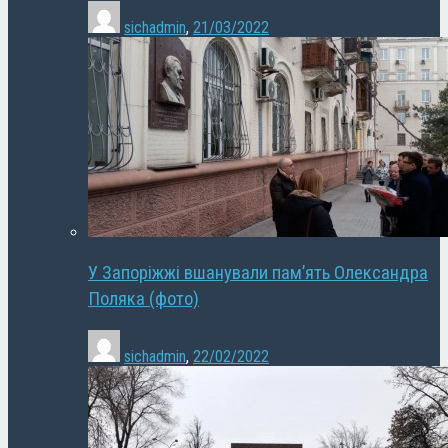
sichadmin
,
21/03/2022
У Запоріжжі вшанували пам’ять Олександра
Поляка (фото)
sichadmin
,
22/02/2022