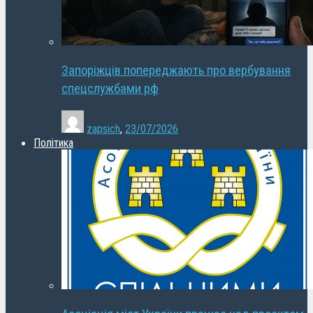
Запоріжців попереджають про вербування
спецслужбами рф
zapsich
,
23/07/2026
Політика