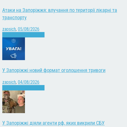
Атаки на Запоріжжя: влучання по території лікарні та
транспорту
zapsich
,
05/08/2026
Війна
Запоріжжя
Новини
У Запоріжжі новий формат оголошення тривоги
zapsich
,
04/08/2026
Війна
Запоріжжя
Новини
У Запоріжжі діяли агенти рф, яких викрили СБУ