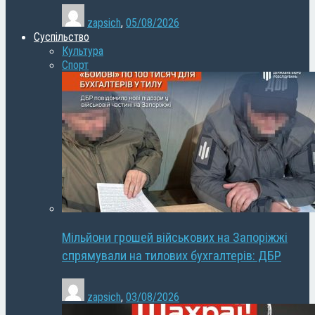
zapsich
,
05/08/2026
Суспільство
Культура
Спорт
Мільйони грошей військових на Запоріжжі
спрямували на тилових бухгалтерів: ДБР
zapsich
,
03/08/2026