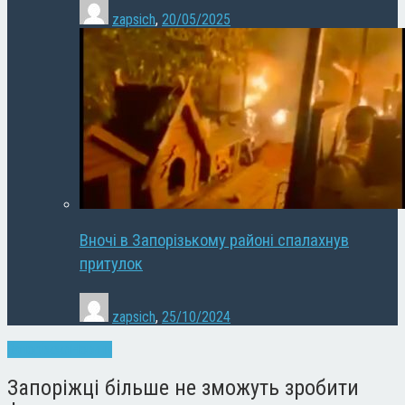
zapsich
,
20/05/2025
Вночі в Запорізькому районі спалахнув
притулок
zapsich
,
25/10/2024
Запоріжжя
Новини
Запоріжці більше не зможуть зробити