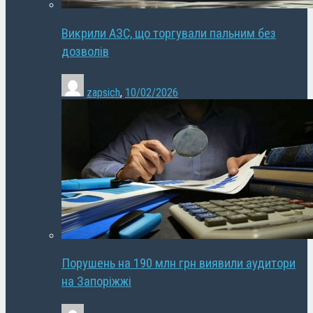
Викрили АЗС, що торгували пальним без
дозволів
zapsich
,
10/02/2026
Порушень на 190 млн грн виявили аудитори
на Запоріжжі