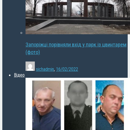
Запоріжці порівняли вхід у парк із цвинтарем
(фото)
sichadmin
,
16/02/2022
Відео