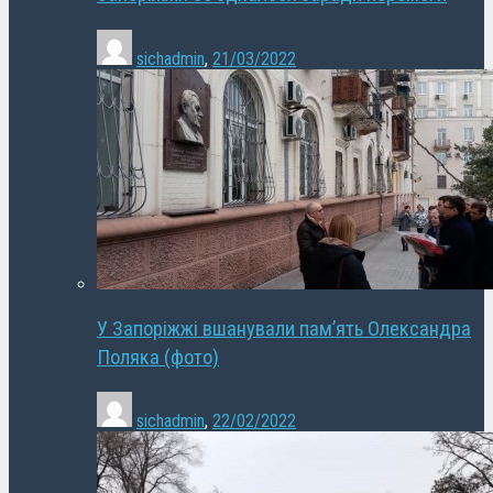
sichadmin
,
21/03/2022
У Запоріжжі вшанували пам’ять Олександра
Поляка (фото)
sichadmin
,
22/02/2022