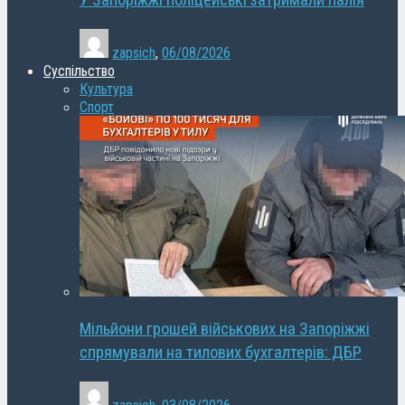
У Запоріжжі поліцейські затримали палія
zapsich
,
06/08/2026
Суспільство
Культура
Спорт
Мільйони грошей військових на Запоріжжі
спрямували на тилових бухгалтерів: ДБР