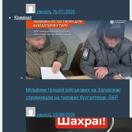
zapsich
,
26/01/2026
Кримінал
Мільйони грошей військових на Запоріжжі
спрямували на тилових бухгалтерів: ДБР
zapsich
,
03/08/2026