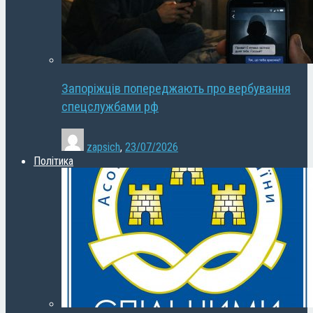
Запоріжців попереджають про вербування
спецслужбами рф
zapsich
,
23/07/2026
Політика