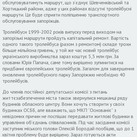
обслуговуватимуть маршрут, що з’єднує Шевченківський та
Хортицький райони, адже у цих районах відсутні тролейбусні
маршрути. Це буде сприяти поліпшенню транспортного
обслуговування запоріжців.
Тролейбуси 1999-2002 років випуску перед виходом на
запорізькі маршрути пройдуть капітальний ремонт. Вартість
одного такого тролейбуса (разом з ремонтом) складе трохи
більше мільйона гривень, у той же час новий тролейбус
українського виробництва зараз коштує 5,5 млн грн. За
словами Юрія Папача, саме тому вирішено зупинитися на
придбанні європейських тролейбусів. Загалом для завершення
оновлення тролейбусного парку Запоріжжю необхідно 40
тролейбусів.
До членів постійної депутатської комісії з питань
життєзабезпечення міста також звернулися мешканці ряду
будинків обласного центру. Вони хочуть створити у своїх
будинках ОСББ, але вважають, що МКП “Основаніє” з
невідомих причин не поспішає передавати житлові будинки в
управління об’єднань співвласників. Під час засідання комісії
заступник міського голови Олексій Бородай пообіцяв, що до 1
квітня проблему буде вирішено. Зараз готуються акти