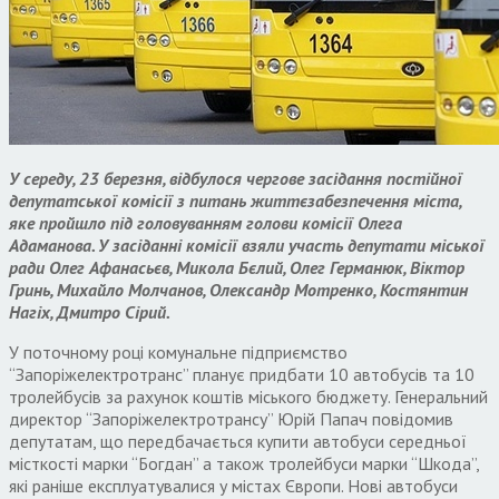
У середу, 23 березня, відбулося чергове засідання постійної
депутатської комісії з питань життєзабезпечення міста,
яке пройшло під головуванням голови комісії Олега
Адаманова. У засіданні комісії взяли участь депутати міської
ради Олег Афанасьєв, Микола Бєлий, Олег Германюк, Віктор
Гринь, Михайло Молчанов, Олександр Мотренко, Костянтин
Нагіх, Дмитро Сірий.
У поточному році комунальне підприємство
“Запоріжелектротранс” планує придбати 10 автобусів та 10
тролейбусів за рахунок коштів міського бюджету. Генеральний
директор “Запоріжелектротрансу” Юрій Папач повідомив
депутатам, що передбачається купити автобуси середньої
місткості марки “Богдан” а також тролейбуси марки “Шкода”,
які раніше експлуатувалися у містах Європи. Нові автобуси