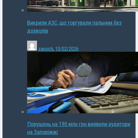
Викрили АЗС, що торгували пальним без
дозволів
zapsich
,
10/02/2026
Порушень на 190 млн грн виявили аудитори
на Запоріжжі