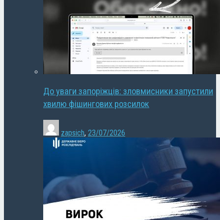
До уваги запоріжців: зловмисники запустили
хвилю фішингових розсилок
zapsich
,
23/07/2026