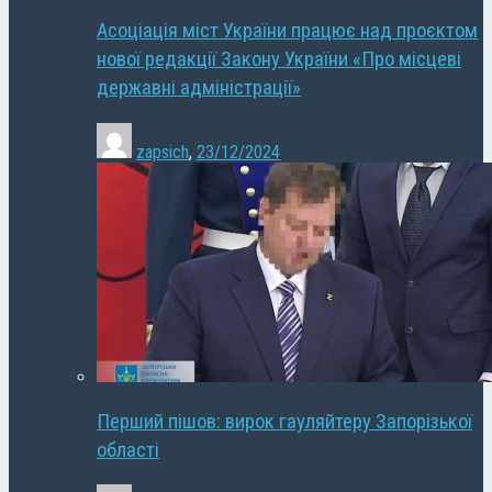
Асоціація міст України працює над проєктом
нової редакції Закону України «Про місцеві
державні адміністрації»
zapsich
,
23/12/2024
Перший пішов: вирок гауляйтеру Запорізької
області