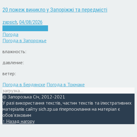
20 пожеж виникло у Запоріжжі та передмісті
zapsich
,
04/08/2026
Війна
Запоріжжя
Новини
Погода
Погода в
Запорожье
влажность:
давление:
ветер:
Погода в Бердянске
Погода в Токмаке
загрузка...
© Запорозька Січ, 2012-2021
У разі використання текстів, частин текстів та ілюстративних
матеріалів сайту sich.zp.ua гіперпосилання на матеріал є
обов'язковим
↑ Назад нагору