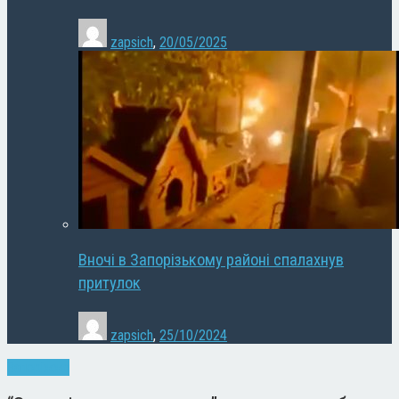
zapsich
,
20/05/2025
Вночі в Запорізькому районі спалахнув
притулок
zapsich
,
25/10/2024
Запоріжжя