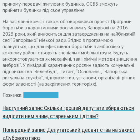
прииому-передачі житлових будинків, ОСББ зможуть
прийняти будинки під своє управління.
На засіданні комісії також обговорювався проект Програми
боротьби з карантинними рослинами у Запоріжжі на 2016-
2025 роки, який виноситься для затвердження на найближчій
сесії Запорізької міеької ради. Згідно з программою
планується, що для ефективної боротьби з амброзією у
кожному районі створять спеціальні мобільні групи. Будуть
використовуватися як механічні, так і хімічні методи знищення
амброзії. У ліквідації карантинних рослин задіють комунальні
підприємства “Зеленбуд”, “Титан”, “Основаніє”, “Запорізька
ритуальна служба”, підприємства, установи, організації різних
форм власності (на закріплених територіях).
Позначки:
комісія
транспорт
Наступний запис
Скільки грошей депутати збираються
виділити немічним, стареньким і дітям?
Попередній запис
Депутатський десант став на захист
«Дубового гаю»