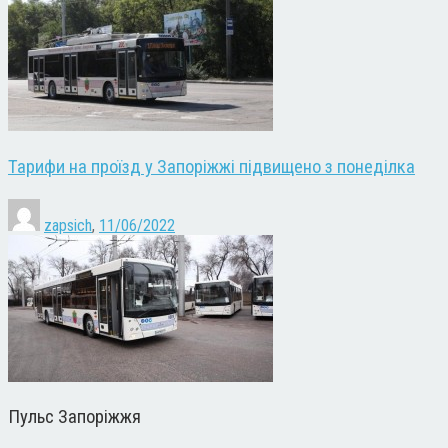
Тарифи на проїзд у Запоріжжі підвищено з понеділка
zapsich
,
11/06/2022
Пульс Запоріжжя