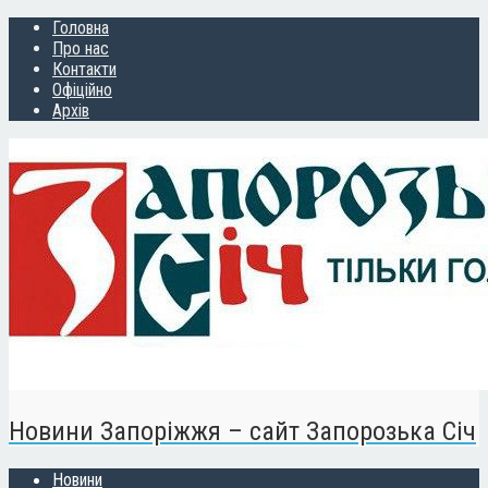
Головна
Про нас
Контакти
Офіційно
Архів
Новини Запоріжжя – сайт Запорозька Січ
Новини