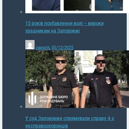
15 років позбавлення волі – вироки
зрадникам на Запоріжжі
zapsich
,
05/12/2025
У суд Запоріжжя спрямували справу 4-х
експравоохоронців