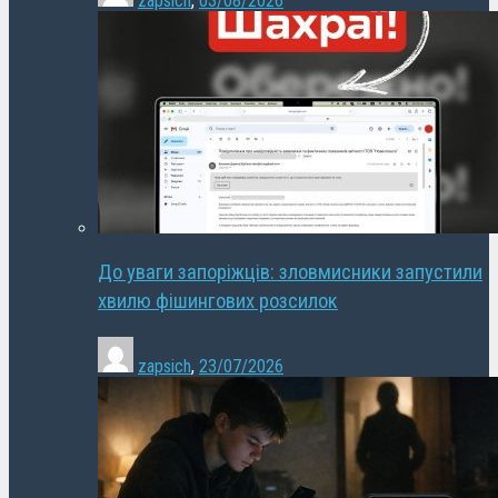
zapsich
,
03/08/2026
До уваги запоріжців: зловмисники запустили
хвилю фішингових розсилок
zapsich
,
23/07/2026