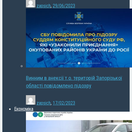
zapsich
,
29/06/2023
Винним в анексії т.о. територій Запорізької
області повідомлено підозру
zapsich
,
17/02/2023
Економіка