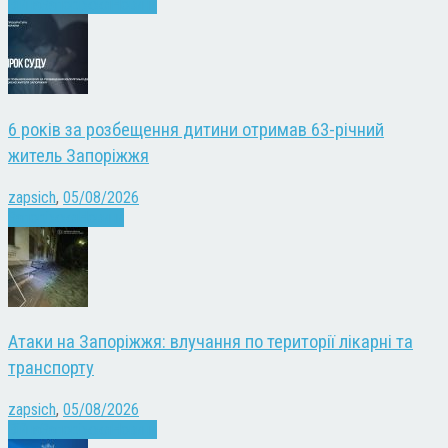
Війна
Запоріжжя
Новини
6 років за розбещення дитини отримав 63-річний
житель Запоріжжя
zapsich
,
05/08/2026
Запоріжжя
Новини
Атаки на Запоріжжя: влучання по території лікарні та
транспорту
zapsich
,
05/08/2026
Війна
Запоріжжя
Новини