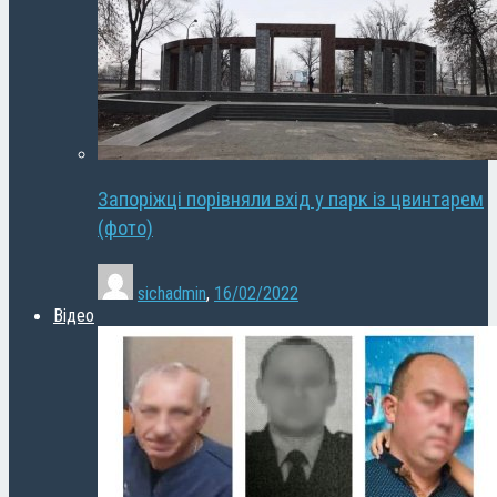
Запоріжці порівняли вхід у парк із цвинтарем
(фото)
sichadmin
,
16/02/2022
Відео