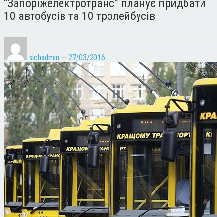
“Запоріжелектротранс” планує придбати
10 автобусів та 10 тролейбусів
sichadmin
—
27/03/2016