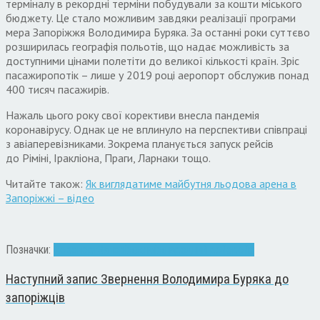
терміналу в рекордні терміни побудували за кошти міського
бюджету. Це стало можливим завдяки реалізації програми
мера Запоріжжя Володимира Буряка. За останні роки суттєво
розширилась географія польотів, що надає можливість за
доступними цінами полетіти до великої кількості країн. Зріс
пасажиропотік – лише у 2019 році аеропорт обслужив понад
400 тисяч пасажирів.
Нажаль цього року свої корективи внесла пандемія
коронавірусу. Однак це не вплинуло на перспективи співпраці
з авіаперевізниками. Зокрема планується запуск рейсів
до Ріміні, Іракліона, Праги, Ларнаки тощо.
Читайте також:
Як виглядатиме майбутня льодова арена в
Запоріжжі – відео
Позначки:
Аеропорт
Запоріжжя
міжнародний рейс
рейс
Наступний запис
Звернення Володимира Буряка до
запоріжців