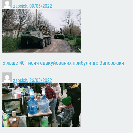
zapsich
,
09/05/2022
Більше 40 тисяч евакуйованих прибули до Запоріжжя
zapsich
,
26/03/2022