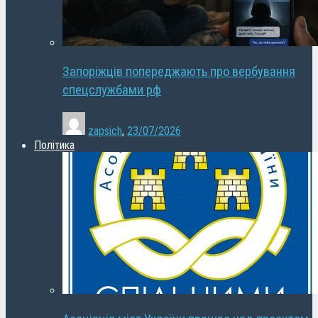
Запоріжців попереджають про вербування
спецслужбами рф
zapsich
,
23/07/2026
Політика