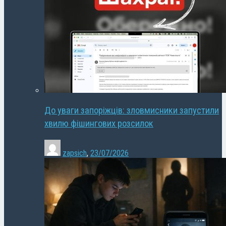
До уваги запоріжців: зловмисники запустили
хвилю фішингових розсилок
zapsich
,
23/07/2026