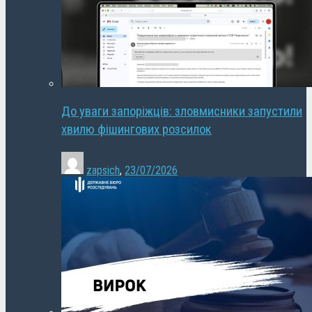
До уваги запоріжців: зловмисники запустили
хвилю фішингових розсилок
zapsich
,
23/07/2026