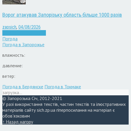
Ворог атакував Запорізьку область більше 1000 разів
zapsich
,
04/08/2026
Війна
Запоріжжя
Новини
Погода
Погода в
Запорожье
влажность:
давление:
ветер:
Погода в Бердянске
Погода в Токмаке
загрузка...
© Запорозька Січ, 2012-2021
У разі використання текстів, частин текстів та ілюстративних
матеріалів сайту sich.zp.ua гіперпосилання на матеріал є
обов'язковим
↑ Назад нагору