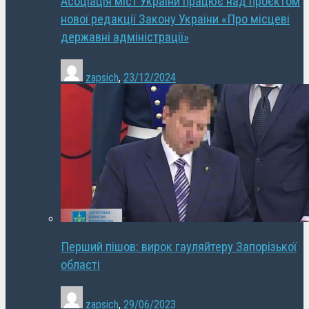
Асоціація міст України працює над проєктом
нової редакції Закону України «Про місцеві
державні адміністрації»
zapsich
,
23/12/2024
Перший пішов: вирок гауляйтеру Запорізької
області
zapsich
,
29/06/2023