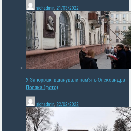
sichadmin
,
21/03/2022
У Запоріжжі вшанували пам’ять Олександра
Поляка (фото)
sichadmin
,
22/02/2022