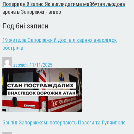
Попередній запис
Як виглядатиме майбутня льодова
арена в Запоріжжі - відео
Подібні записи
19 жителів Запоріжжя й досі в лікарнях внаслідок
обстрілів
zapsich
,
11/11/2025
Бої під Запоріжжям: потерпають Пологи та Гуляйполе