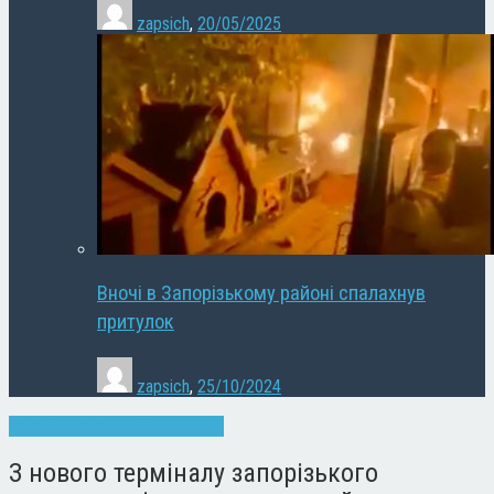
zapsich
,
20/05/2025
Вночі в Запорізькому районі спалахнув
притулок
zapsich
,
25/10/2024
Запоріжжя
Новини
Суспільство
З нового терміналу запорізького