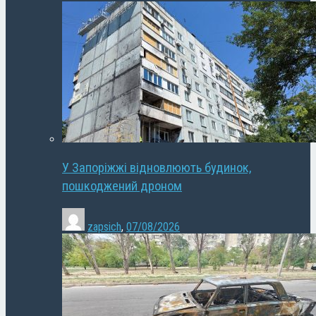
У Запоріжжі відновлюють будинок,
пошкоджений дроном
zapsich
,
07/08/2026