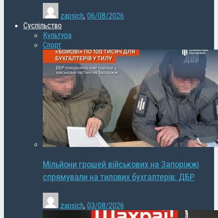
zapsich
,
06/08/2026
Суспільство
Культура
Спорт
Мільйони грошей військових на Запоріжжі
спрямували на тилових бухгалтерів: ДБР
zapsich
,
03/08/2026