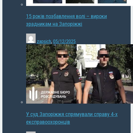
15 років позбавлення волі – вироки
зрадникам на Запоріжжі
zapsich
,
05/12/2025
У суд Запоріжжя спрямували справу 4-х
експравоохоронців