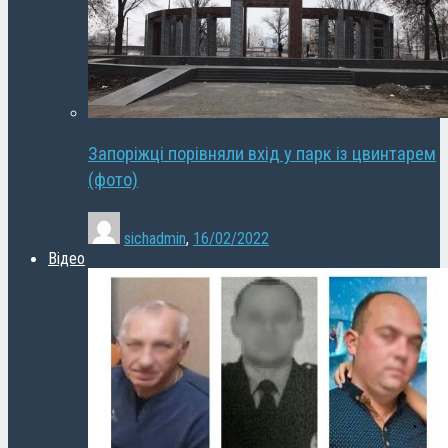
Запоріжці порівняли вхід у парк із цвинтарем
(фото)
sichadmin
,
16/02/2022
Відео