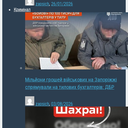
zapsich
,
26/01/2026
Кримінал
Мільйони грошей військових на Запоріжжі
спрямували на тилових бухгалтерів: ДБР
zapsich
,
03/08/2026