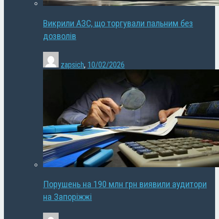
Викрили АЗС, що торгували пальним без
дозволів
zapsich
,
10/02/2026
Порушень на 190 млн грн виявили аудитори
на Запоріжжі