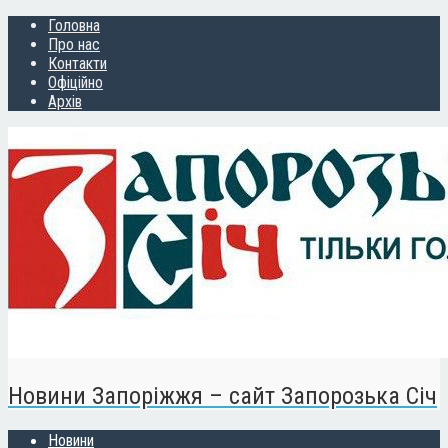
Головна
Про нас
Контакти
Офіційно
Архів
Новини Запоріжжя – сайт Запорозька Січ
Новини