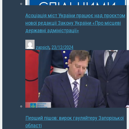
Асоціація міст України працює над проєктом
нової редакції Закону України «Про місцеві
державні адміністрації»
zapsich
,
23/12/2024
Перший пішов: вирок гауляйтеру Запорізької
області