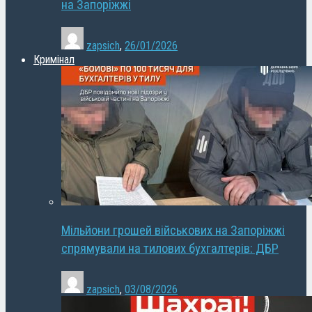
на Запоріжжі
zapsich
,
26/01/2026
Кримінал
Мільйони грошей військових на Запоріжжі
спрямували на тилових бухгалтерів: ДБР
zapsich
,
03/08/2026