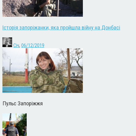
Історія запоріжанки, яка пройшла війну на Донбасі
Січ
,
06/12/2019
Пульс Запоріжжя