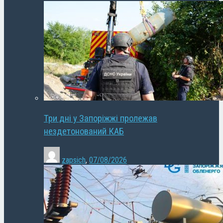
Три дні у Запоріжжі пролежав
нездетонований КАБ
zapsich
,
07/08/2026