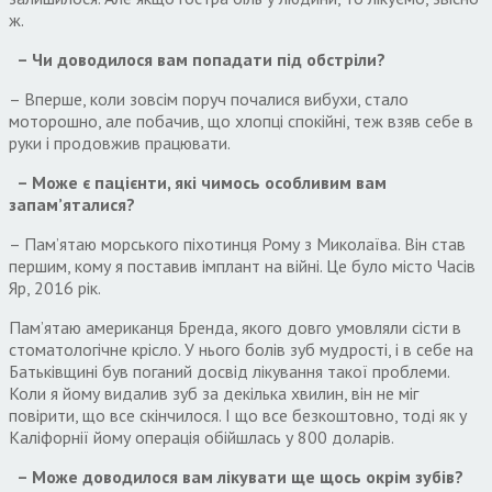
ж.
– Чи доводилося вам попадати під обстріли?
– Вперше, коли зовсім поруч почалися вибухи, стало
моторошно, але побачив, що хлопці спокійні, теж взяв себе в
руки і продовжив працювати.
– Може є пацієнти, які чимось особливим вам
запам’яталися?
– Пам’ятаю морського піхотинця Рому з Миколаїва. Він став
першим, кому я поставив імплант на війні. Це було місто Часів
Яр, 2016 рік.
Пам’ятаю американця Бренда, якого довго умовляли сісти в
стоматологічне крісло. У нього болів зуб мудрості, і в себе на
Батьківщині був поганий досвід лікування такої проблеми.
Коли я йому видалив зуб за декілька хвилин, він не міг
повірити, що все скінчилося. І що все безкоштовно, тоді як у
Каліфорнії йому операція обійшлась у 800 доларів.
– Може доводилося вам лікувати ще щось окрім зубів?