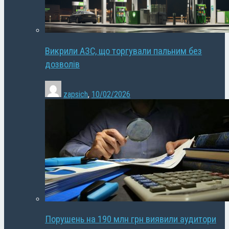
Викрили АЗС, що торгували пальним без
дозволів
zapsich
,
10/02/2026
Порушень на 190 млн грн виявили аудитори