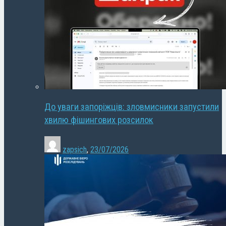
До уваги запоріжців: зловмисники запустили
хвилю фішингових розсилок
zapsich
,
23/07/2026