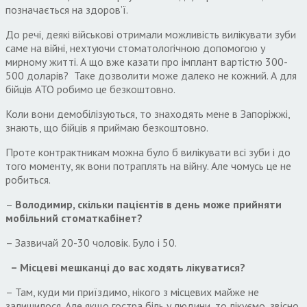
позначається на здоров’ї.
До речі, деякі військові отримали можливість вилікувати зуби
саме на війні, нехтуючи стоматологічною допомогою у
мирному житті. А що вже казати про імплант вартістю 300-
500 доларів? Таке дозволити може далеко не кожний. А для
бійців АТО робимо це безкоштовно.
Коли вони демобілізуються, то знаходять мене в Запоріжжі,
знають, що бійців я приймаю безкоштовно.
Проте контрактникам можна було б вилікувати всі зуби і до
того моменту, як вони потраплять на війну. Але чомусь це не
робиться.
–
Володимир, скільки пацієнтів в день може прийняти
мобільний стоматкабінет?
– Зазвичай 20-30 чоловік. Було і 50.
– Місцеві мешканці до вас ходять лікуватися?
– Там, куди ми приїздимо, нікого з місцевих майже не
залишилося. Але якщо гостра біль у людини, то лікуємо, звісно