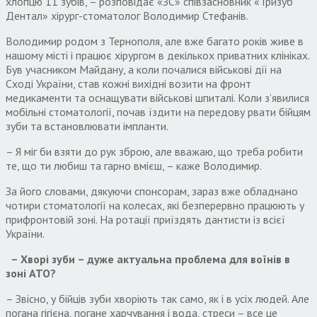
хлопцю 11 зубів, – розповідає «ЗС» співзасновник «Тризуб
Дентал» хірург-стоматолог Володимир Стефанів.
Володимир родом з Тернополя, але вже багато років живе в
нашому місті і працює хірургом в декількох приватних клініках.
Був учасником Майдану, а коли почалися військові дії на
Сході України, став кожні вихідні возити на фронт
медикаменти та оснащувати військові шпиталі. Коли з’явилися
мобільні стоматології, почав їздити на передову рвати бійцям
зуби та встановлювати імпланти.
– Я міг би взяти до рук зброю, але вважаю, що треба робити
те, що ти любиш та гарно вмієш, – каже Володимир.
За його словами, дякуючи спонсорам, зараз вже обладнано
чотири стоматології на колесах, які безперервно працюють у
прифронтовій зоні. На ротації приїздять дантисти із всієї
України.
– Хворі зуби – дуже актуальна проблема для воїнів в
зоні АТО?
– Звісно, у бійців зуби хворіють так само, як і в усіх людей. Але
погана гігієна, погане харчування і вода, стреси – все це