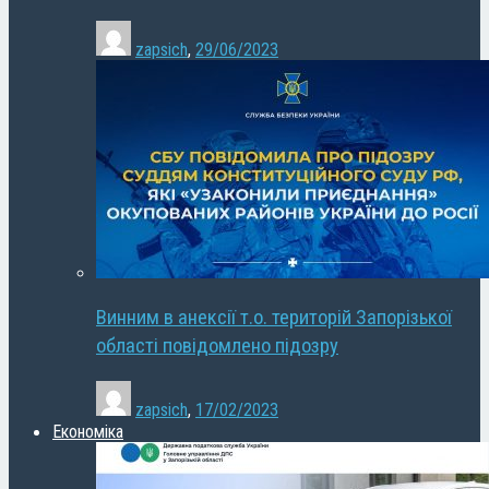
zapsich
,
29/06/2023
Винним в анексії т.о. територій Запорізької
області повідомлено підозру
zapsich
,
17/02/2023
Економіка