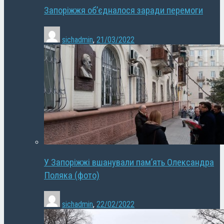
Запоріжжя об’єдналося заради перемоги
sichadmin
,
21/03/2022
У Запоріжжі вшанували пам’ять Олександра
Поляка (фото)
sichadmin
,
22/02/2022