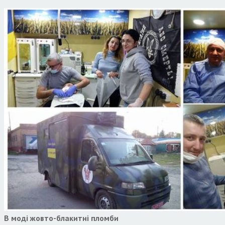
В моді жовто-блакитні пломби