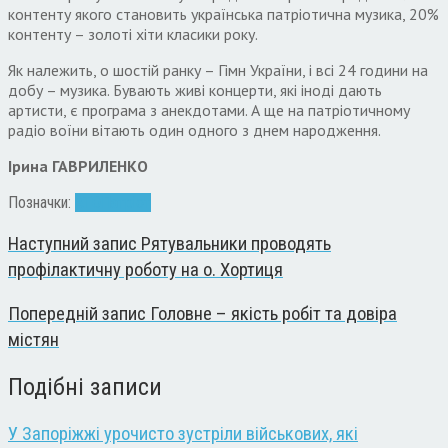
контенту якого становить українська патріотична музика, 20%
контенту – золоті хіти класики року.
Як належить, о шостій ранку – Гімн України, і всі 24 години на
добу – музика. Бувають живі концерти, які іноді дають
артисти, є програма з анекдотами. А ще на патріотичному
радіо воїни вітають один одного з днем народження.
Ірина ГАВРИЛЕНКО
Позначки:
АТО
Патріот
Наступний запис
Рятувальники проводять
профілактичну роботу на о. Хортиця
Попередній запис
Головне – якість робіт та довіра
містян
Подібні записи
У Запоріжжі урочисто зустріли військових, які