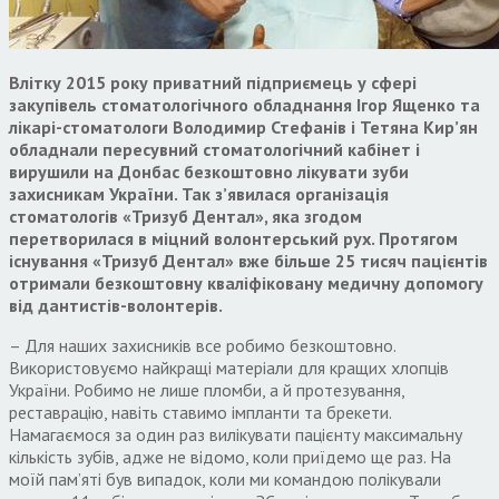
Влітку 2015 року приватний підприємець у сфері
закупівель стоматологічного обладнання
Ігор Ященко та
лікарі-стоматологи Володимир Стефанів і Тетяна Кир’ян
обладнали пересувний стоматологічний кабінет і
вирушили на Донбас безкоштовно лікувати зуби
захисникам України. Так з’явилася організація
стоматологів «Тризуб Дентал», яка згодом
перетворилася в міцний волонтерський рух. Протягом
існування «Тризуб Дентал» вже більше 25 тисяч пацієнтів
отримали безкоштовну кваліфіковану медичну допомогу
від дантистів-волонтерів.
– Для наших захисників все робимо безкоштовно.
Використовуємо найкращі матеріали для кращих хлопців
України. Робимо не лише пломби, а й протезування,
реставрацію, навіть ставимо імпланти та брекети.
Намагаємося за один раз вилікувати пацієнту максимальну
кількість зубів, адже не відомо, коли приїдемо ще раз. На
моїй пам’яті був випадок, коли ми командою полікували