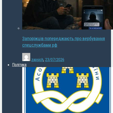
Запоріжців попереджають про вербування
спецслужбами рф
zapsich
,
23/07/2026
Політика