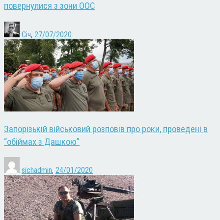
повернулися з зони ООС
Січ
,
27/07/2020
Запорізькій військовий розповів про роки, проведені в
“обіймах з Дашкою”
sichadmin
,
24/01/2020