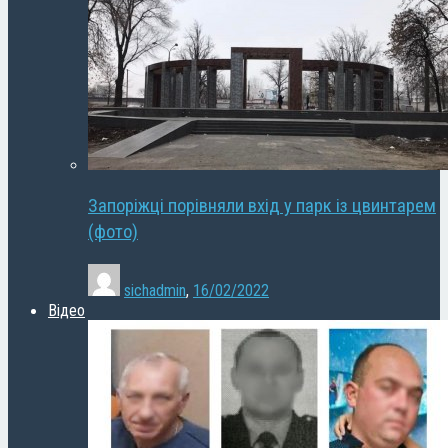
Запоріжці порівняли вхід у парк із цвинтарем
(фото)
sichadmin
,
16/02/2022
Відео