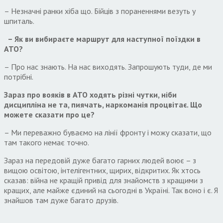
– Незначні ранки хіба що. Бійців з пораненнями везуть у
шпиталь.
– Як ви вибираєте маршрут для наступної поїздки в
АТО?
– Про нас знають. На нас виходять. Запрошують туди, де ми
потрібні.
Зараз про вояків в АТО ходять різні чутки, ніби
дисципліна не та, пиячать, наркоманія процвітає. Що
можете сказати про це?
– Ми переважно буваємо на лінії фронту і можу сказати, що
там такого немає точно.
Зараз на передовій дуже багато гарних людей воює – з
вищою освітою, інтелігентних, щирих, відкритих. Як хтось
сказав: війна не кращій привід для знайомств з кращими з
кращих, але майже єдиний на сьогодні в Україні. Так воно і є. Я
знайшов там дуже багато друзів.