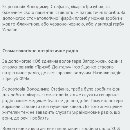
Як розповів Володимир Стефанів, лікарі «Тризуба», за
бажанням своїх пацієнтів, ставлять їм патріотичні пломби. За
допомогою стоматологічної фарби пломбу можна зробити
жовто-блакитною, або червоно-чорною, або у вигляді гербу
України.
Стоматологічне патріотичне радіо
За допомогою «Об’єднання волонтерів Запоріжжя», один із
співзасновників «Тризуб Денталу» Ігор Ященко створив
патріотичне радіо, де сам і працює ведучим. Назвали радіо –
«Тризуб ФМ».
Як розповів Володимир Стефанів, треба було зробити фон
для роботи лікарів-стоматологів, адже слухати сепарське
радіо нашим медикам було не до вподоби. Тому волонтери
вирішили створити свій музичний канал. До того ж місцевим
жителям теж не завадить слухати україномовне радіо, що
вони, до речі, і роблять.
Волонтери купили антену і передавач і зробили радіо 80%