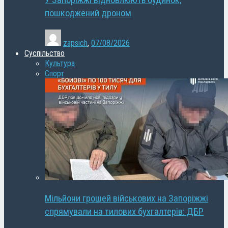
У Запоріжжі відновлюють будинок,
пошкоджений дроном
zapsich
,
07/08/2026
Суспільство
Культура
Спорт
Мільйони грошей військових на Запоріжжі
спрямували на тилових бухгалтерів: ДБР