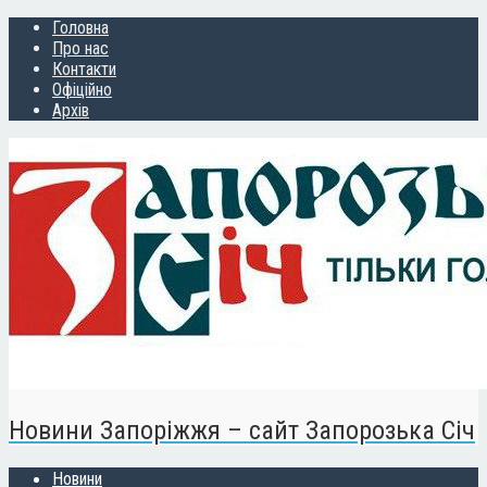
Головна
Про нас
Контакти
Офіційно
Архів
Новини Запоріжжя – сайт Запорозька Січ
Новини