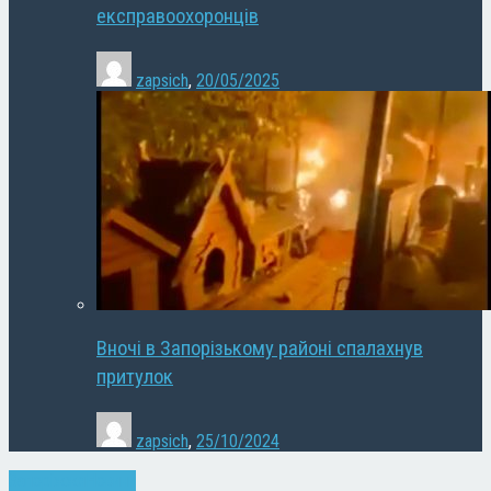
експравоохоронців
zapsich
,
20/05/2025
Вночі в Запорізькому районі спалахнув
притулок
zapsich
,
25/10/2024
Запоріжжя
Новини