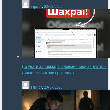
zapsich
,
03/08/2026
До уваги запоріжців: зловмисники запустили
хвилю фішингових розсилок
zapsich
,
23/07/2026