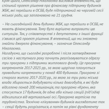
Крім цього, Олександр Ніколаєнко висловив впевненість, що
спільний проект рішення про фінансову підтримку будинків
ЖБК, які перейшли в ОСББ, буде підтриманий на черговій сесії
міської ради, що запланована на 21 грудня.
– На сьогоднішній день будинки ЖБК, що перейшли в ОСББ, не
мають фінансування. Тому було вирішено виправити цю
ситуацію. Так, у співавторстві з депутатами з іншої фракції
з’явився цей проект рішення. Я впевнений, що ми зможемо
знайти джерело фінансування, – зазначив Олександр
Ніколаєнко.
Нагадуємо, що сьогодні розроблені і після затвердження
сесією з наступного року почнуть реалізовуватися одразу
три програми з підтримки житлового фонду. Це програма
капремонтів 2017-2025 рр., за якою щорічно планується
проводити капремонти у понад 400 будинках. Програма зі
старого житла 2017-2020 рр., за якою за три роки міська
влада збирається добудувати кілька довгобудів, в які буде
відселено понад 200 мешканців, та програма «Крен», яка
стосується 17 будинків, де одна або кілька секцій (під’їздів)
відхилилися від вертикальної осі. Програма вартісна та
трудомістка. Технічно «лікування» будинків виглядатиме так
– секції будуть розрізатися, а потім на рівні фундаменту