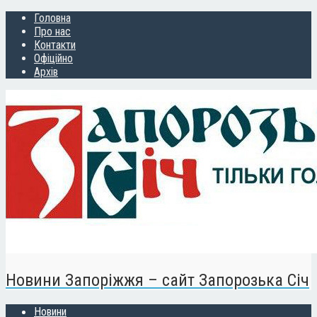
Головна
Про нас
Контакти
Офіційно
Архів
Новини Запоріжжя – сайт Запорозька Січ
Новини