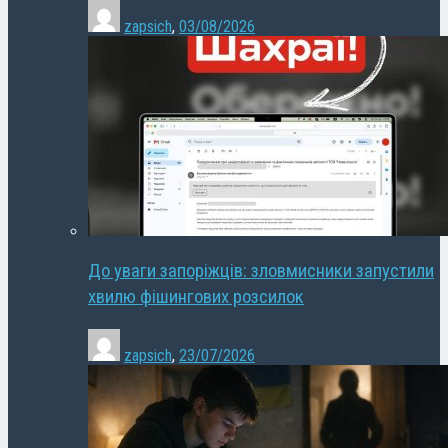
zapsich
,
03/08/2026
До уваги запоріжців: зловмисники запустили
хвилю фішингових розсилок
zapsich
,
23/07/2026