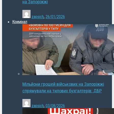
на Запоріжжі
zapsich
,
26/01/2026
Кримінал
Мільйони грошей військових на Запоріжжі
спрямували на тилових бухгалтерів: ДБР
zapsich
,
03/08/2026