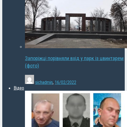
Запоріжці порівняли вхід у парк із цвинтарем
(фото)
sichadmin
,
16/02/2022
Відео