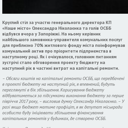
Круглий стіл за участю генерального директора КП
«Наше місто» Олександра Ніколаєнка та голів ОСББ
відбувся вчора у Запоріжжі. На ньому керівник
найбільшого замовника-управителя комунальних послуг
для приблизно 70% житлового фонду міста поінформував
комунальний актив про пріоритети підприємства в
наступному році. Як і очікувалося, головним питанням
зустрічі стало обговорення проекту бюджету на
наступний рік в частині витрат на капітальні ремонти.
– Обсяги коштів на капітальні ремонти ОСББ, що передбачені
в проекті бюджету на наступний рік, я впевнений, будуть
переглянуті в бік збільшення. Коригування бюджету
відбуватиметься за підсумками виконання бюджету за перше
півріччя 2017 року, – висловив думку Олександр Ніколаєнко. – У
разі якщо бюджет матиме профіціт, я як депутат міськради
особисто буду ініціювати збільшення фінансування
капітальних ремонтів у будинках, де створено ОСББ.