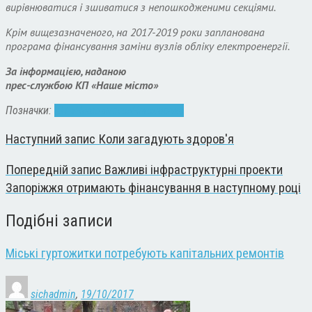
вирівнюватися і зшиватися з непошкодженими секціями.
Крім вищезазначеного, на 2017-2019 роки запланована
програма фінансування заміни вузлів обліку електроенергії.
За інформацією, наданою
прес-службою КП «Наше місто»
Позначки:
КП «Наше місто»
Ніколаєнко
Наступний запис
Коли загадують здоров'я
Попередній запис
Важливі інфраструктурні проекти
Запоріжжя отримають фінансування в наступному році
Подібні записи
Міські гуртожитки потребують капітальних ремонтів
sichadmin
,
19/10/2017