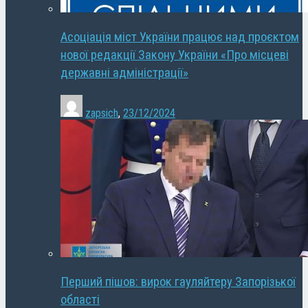
Асоціація міст України працює над проєктом
нової редакції Закону України «Про місцеві
державні адміністрації»
zapsich
,
23/12/2024
Перший пішов: вирок гауляйтеру Запорізької
області