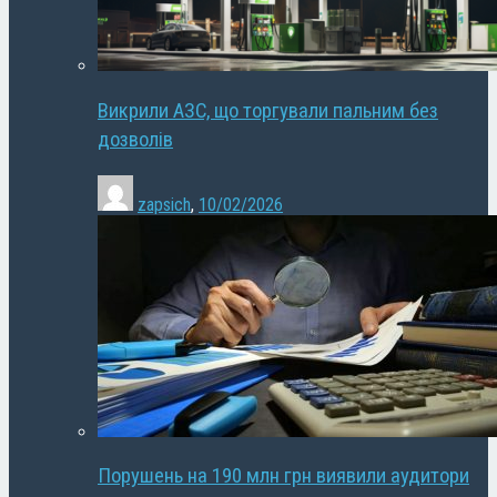
Викрили АЗС, що торгували пальним без
дозволів
zapsich
,
10/02/2026
Порушень на 190 млн грн виявили аудитори