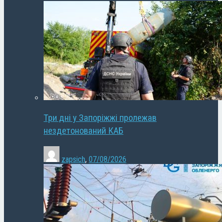
Три дні у Запоріжжі пролежав
нездетонований КАБ
zapsich
,
07/08/2026