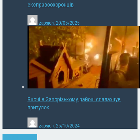
експравоохоронців
zapsich
,
20/05/2025
Вночі в Запорізькому районі спалахнув
притулок
zapsich
,
25/10/2024
Економіка
Новини