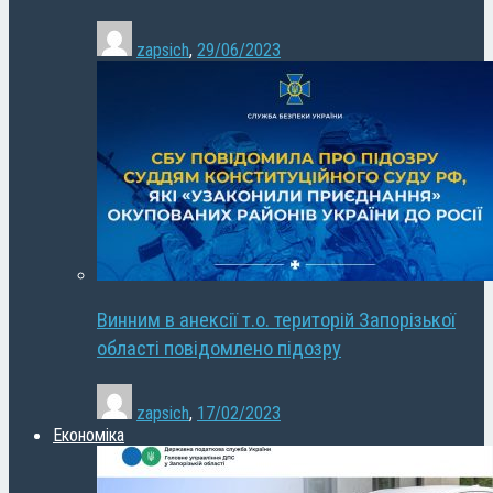
zapsich
,
29/06/2023
Винним в анексії т.о. територій Запорізької
області повідомлено підозру
zapsich
,
17/02/2023
Економіка