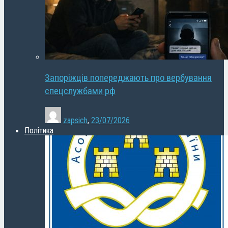
Запоріжців попереджають про вербування
спецслужбами рф
zapsich
,
23/07/2026
Політика