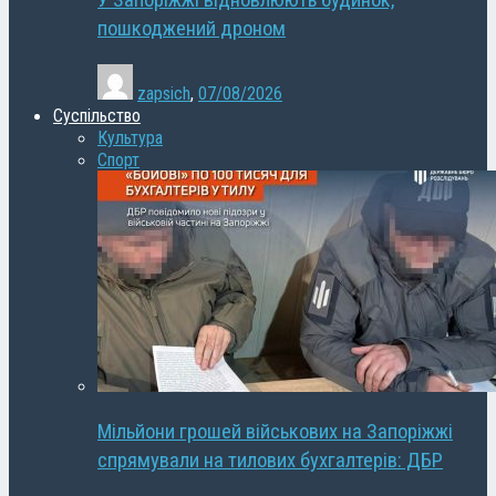
У Запоріжжі відновлюють будинок,
пошкоджений дроном
zapsich
,
07/08/2026
Суспільство
Культура
Спорт
Мільйони грошей військових на Запоріжжі
спрямували на тилових бухгалтерів: ДБР