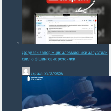
До уваги запоріжців: зловмисники запустили
хвилю фішингових розсилок
zapsich
,
23/07/2026