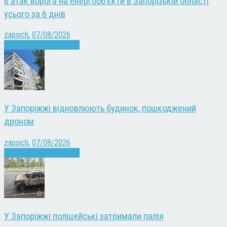
6 атак ворога на енергооб’єкти в Запорізькій області
усього за 6 днів
zapsich
,
07/08/2026
Війна
Запоріжжя
Новини
У Запоріжжі відновлюють будинок, пошкоджений
дроном
zapsich
,
07/08/2026
Війна
Запоріжжя
Новини
У Запоріжжі поліцейські затримали палія