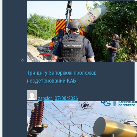
Три дні у Запоріжжі пролежав
нездетонований КАБ
zapsich
,
07/08/2026