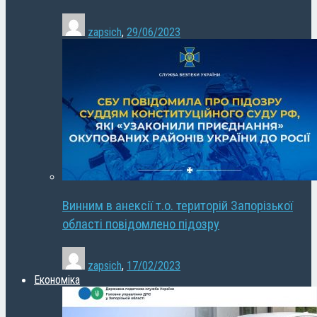
zapsich
,
29/06/2023
Винним в анексії т.о. територій Запорізької
області повідомлено підозру
zapsich
,
17/02/2023
Економіка