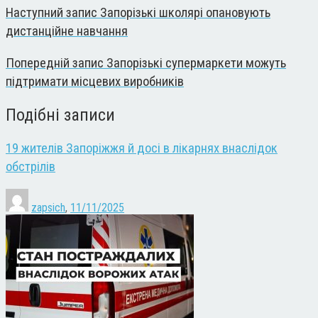
Наступний запис
Запорізькі школярі опановують
дистанційне навчання
Попередній запис
Запорізькі супермаркети можуть
підтримати місцевих виробників
Подібні записи
19 жителів Запоріжжя й досі в лікарнях внаслідок
обстрілів
zapsich
,
11/11/2025