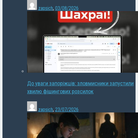
zapsich
,
03/08/2026
До уваги запоріжців: зловмисники запустили
хвилю фішингових розсилок
zapsich
,
23/07/2026