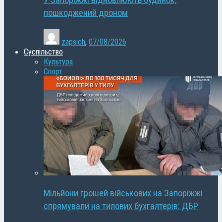
У Запоріжжі відновлюють будинок,
пошкоджений дроном
zapsich
,
07/08/2026
Суспільство
Культура
Спорт
Мільйони грошей військових на Запоріжжі
спрямували на тилових бухгалтерів: ДБР