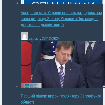
Асоціація міст України працює над проєктом
нової редакції Закону України «Про місцеві
державні адміністрації»
zapsich
,
23/12/2024
Перший пішов: вирок гауляйтеру Запорізької
області