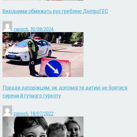
Вихідними обмежать рух греблею ДніпроГЕС
zapsich
,
30/08/2024
Поради запоріжцям: як допомогти дитині не боятися
сирени й гучного гуркоту
zapsich
,
18/07/2022