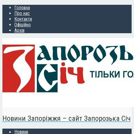
Головна
Про нас
Контакти
Офіційно
Архів
Новини Запоріжжя – сайт Запорозька Січ
Новини