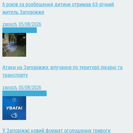
6 років за розбещення дитини отримав 63-річний
житель Запоріжжя
zapsich
,
05/08/2026
Запоріжжя
Новини
Атаки на Запоріжжя: влучання по території лікарні та
транспорту
zapsich
,
05/08/2026
Війна
Запоріжжя
Новини
У Запоріжжі новий формат оголошення тривоги