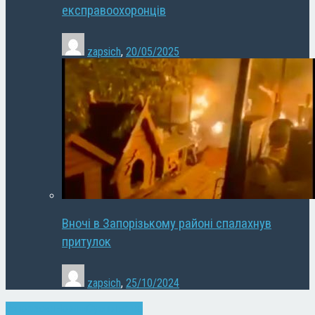
експравоохоронців
zapsich
,
20/05/2025
Вночі в Запорізькому районі спалахнув
притулок
zapsich
,
25/10/2024
Запоріжжя
Новини
Суспільство