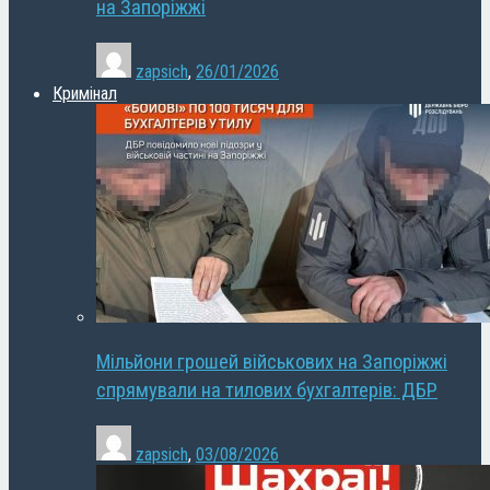
на Запоріжжі
zapsich
,
26/01/2026
Кримінал
Мільйони грошей військових на Запоріжжі
спрямували на тилових бухгалтерів: ДБР
zapsich
,
03/08/2026