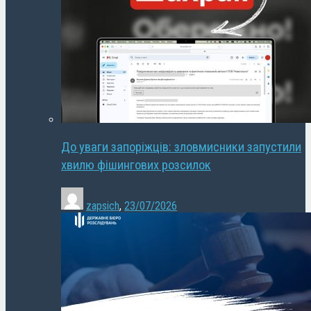
До уваги запоріжців: зловмисники запустили
хвилю фішингових розсилок
zapsich
,
23/07/2026