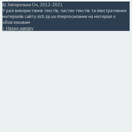
© Запорозька Січ, 2012-2021
У разі використання текстів, частин текстів та ілюстративних
матеріалів сайту sich.zp.ua гіперпосилання на матеріал є
обов'язковим
↑ Назад нагору