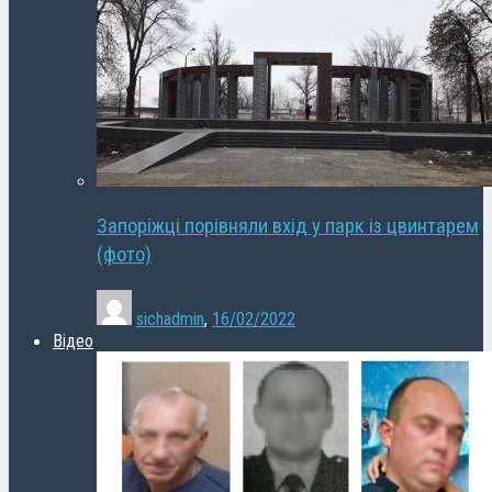
Запоріжці порівняли вхід у парк із цвинтарем
(фото)
sichadmin
,
16/02/2022
Відео