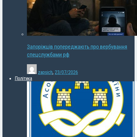
Запоріжців попереджають про вербування
спецслужбами рф
zapsich
,
23/07/2026
Політика