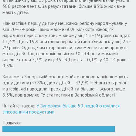
дітей жінки у віці 15 років і старші. В опитуванні взяли участь
386 респондентів. За результатами, більше 85% жінок вже
мають дітей.
Найчастіше першу дитину мешканки регіону народжували у
віці 20–24 роки. Таких майже 60%. Кількість жінок, які
народили первістка у зовсім юному віці 15–19 років складає
15,4%. Ще в 19% опитаних перша дитина з’явилась у віці 25–
29 років. Однак, чим старші жінки, тим менше вони прагнуть
мати дітей. Так, серед жінок віком 30–34 роки мамами
вперше стали 5,3%, у віці 35–39 років – 0,1%, у 40-44 роки –
0,5%.
Загалом в Запорізькій області майже половина жінок мають
одну дитину (47,8%), двох дітей – 43,9%. Небагато в регіоні
матерів, які народили трьох дітей та більше – всього лише
8,3%, повідомляє ГУ статистики в Запорізькій області.
Читайте також:
У Запоріжжі більше 50 людей отруїлися
зіпсованими продуктами
Позначки:
вік
діти
Запоріжжя
материнство
народжуваність
статистика