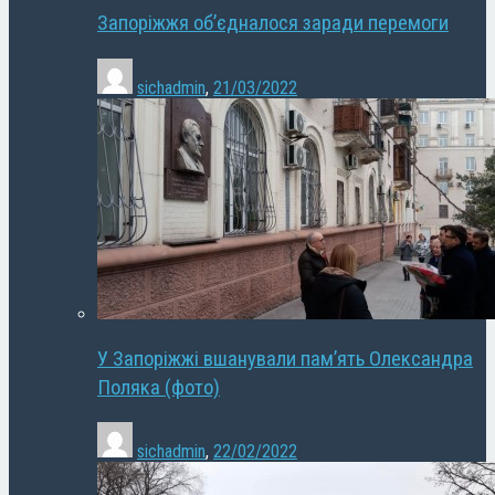
Запоріжжя об’єдналося заради перемоги
sichadmin
,
21/03/2022
У Запоріжжі вшанували пам’ять Олександра
Поляка (фото)
sichadmin
,
22/02/2022