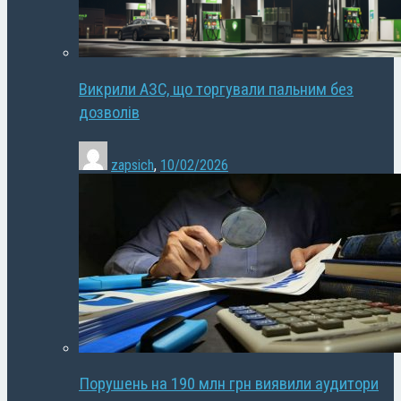
Викрили АЗС, що торгували пальним без
дозволів
zapsich
,
10/02/2026
Порушень на 190 млн грн виявили аудитори