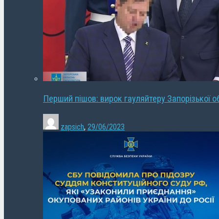
Перший пішов: вирок гауляйтеру Запорізької о
zapsich
,
29/06/2023