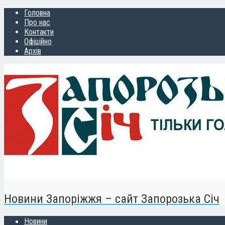
Головна
Про нас
Контакти
Офіційно
Архів
Новини Запоріжжя – сайт Запорозька Січ
Новини