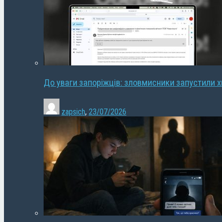
До уваги запоріжців: зловмисники запустили 
zapsich
,
23/07/2026