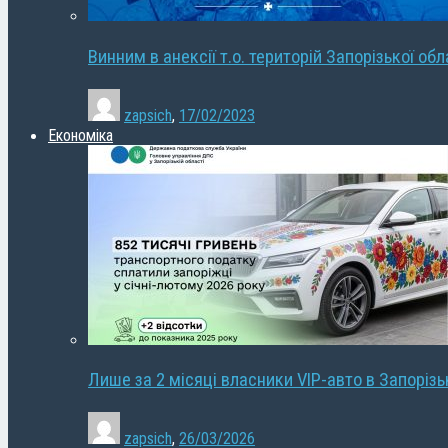
Винним в анексії т.о. територій Запорізької об
zapsich
,
17/02/2023
Економіка
Лише за 2 місяці власники VIP-авто в Запорізь
zapsich
,
26/03/2026