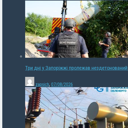
Три дні у Запоріжжі пролежав нездетонований
zapsich
,
07/08/2026