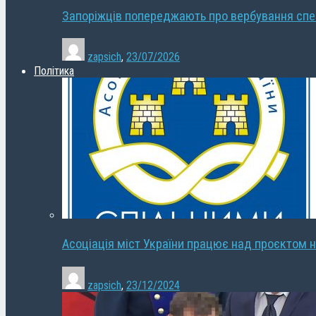
Запоріжців попереджають про вербування сп
zapsich
,
23/07/2026
Політика
Асоціація міст України працює над проєктом н
zapsich
,
23/12/2024