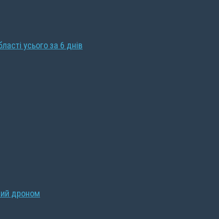
бласті усього за 6 днів
ний дроном