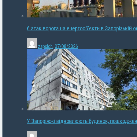
6 атак ворога на енергооб’єкти в Запорізькій о
zapsich
,
07/08/2026
У Запоріжжі відновлюють будинок, пошкодже