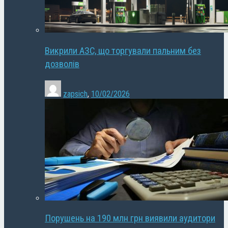
Викрили АЗС, що торгували пальним без
дозволів
zapsich
,
10/02/2026
Порушень на 190 млн грн виявили аудитори