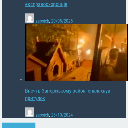
експравоохоронців
zapsich
,
20/05/2025
Вночі в Запорізькому районі спалахнув
притулок
zapsich
,
25/10/2024
Запоріжжя
Новини