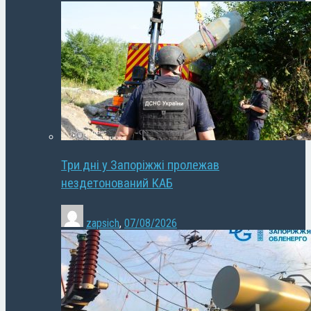
Три дні у Запоріжжі пролежав
нездетонований КАБ
zapsich
,
07/08/2026