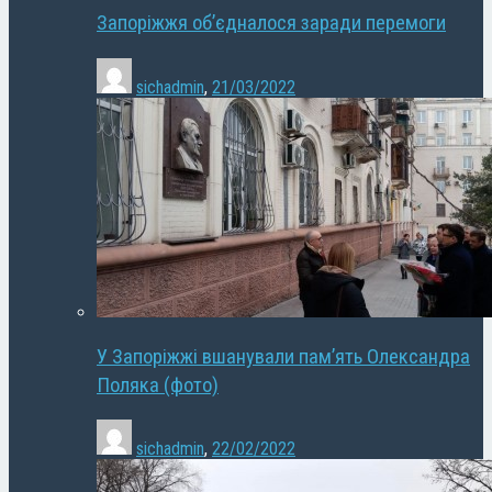
Запоріжжя об’єдналося заради перемоги
sichadmin
,
21/03/2022
У Запоріжжі вшанували пам’ять Олександра
Поляка (фото)
sichadmin
,
22/02/2022