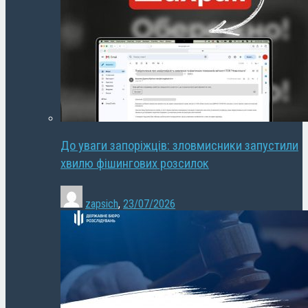
До уваги запоріжців: зловмисники запустили
хвилю фішингових розсилок
zapsich
,
23/07/2026