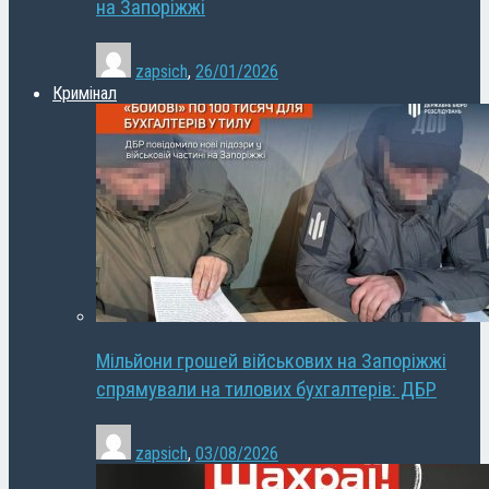
на Запоріжжі
zapsich
,
26/01/2026
Кримінал
Мільйони грошей військових на Запоріжжі
спрямували на тилових бухгалтерів: ДБР
zapsich
,
03/08/2026