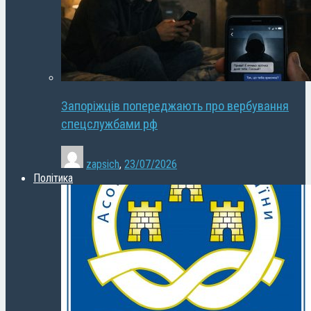
Запоріжців попереджають про вербування
спецслужбами рф
zapsich
,
23/07/2026
Політика