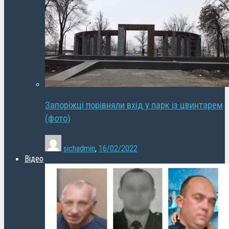
Запоріжці порівняли вхід у парк із цвинтарем
(фото)
sichadmin
,
16/02/2022
Відео