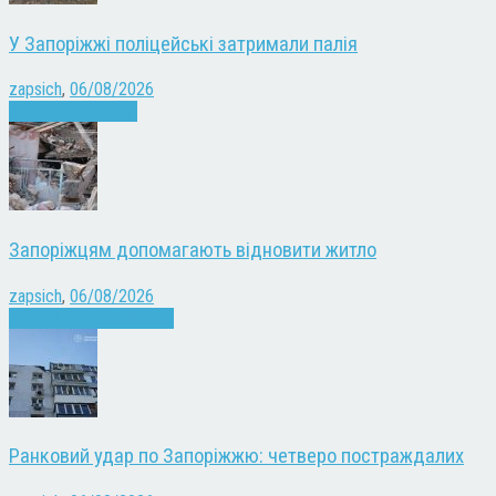
У Запоріжжі поліцейські затримали палія
zapsich
,
06/08/2026
Запоріжжя
Новини
Запоріжцям допомагають відновити житло
zapsich
,
06/08/2026
Війна
Запоріжжя
Новини
Ранковий удар по Запоріжжю: четверо постраждалих