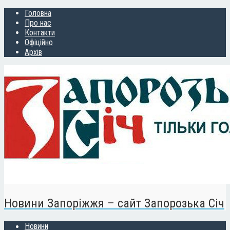
Головна
Про нас
Контакти
Офіційно
Архів
Новини Запоріжжя – сайт Запорозька Січ
Новини