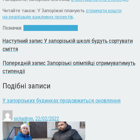
Читайте також: У Запоріжжі планують
отримати кошти
на реалізацію важливих проектів
.
Позначки:
вулиця
депутати
район
сесія
Наступний запис
У запорізькій школі будуть сортувати
сміття
Попередній запис
Запорізькі олімпійці отримуватимуть
стипендії
Подібні записи
У запорізьких будинках продовжиться оновлення
sichadmin
,
22/02/2022