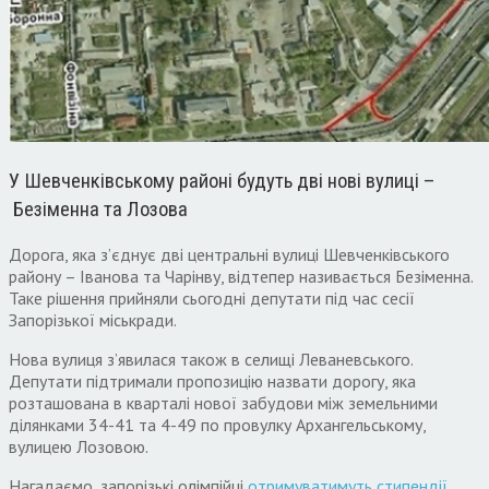
У Шевченківському районі будуть дві нові вулиці –
Безіменна та Лозова
Дорога, яка з’єднує дві центральні вулиці Шевченківського
району – Іванова та Чарінву, відтепер називається Безіменна.
Таке рішення прийняли сьогодні депутати під час сесії
Запорізької міськради.
Нова вулиця з’явилася також в селищі Леваневського.
Депутати підтримали пропозицію назвати дорогу, яка
розташована в кварталі нової забудови між земельними
ділянками 34-41 та 4-49 по провулку Архангельському,
вулицею Лозовою.
Нагадаємо, запорізькі олімпійці
отримуватимуть стипендії
.