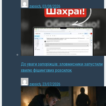
zapsich
,
03/08/2026
До уваги запоріжців: зловмисники запустили
хвилю фішингових розсилок
zapsich
,
23/07/2026