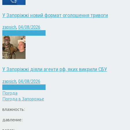
У Запоріжжі новий формат оголошення тривоги
zapsich
,
04/08/2026
Війна
Запоріжжя
Новини
У Запоріжжі діяли агенти рф, яких викрили СБУ
zapsich
,
04/08/2026
Війна
Запоріжжя
Новини
Погода
Погода в
Запорожье
влажность:
давление:
ветер: