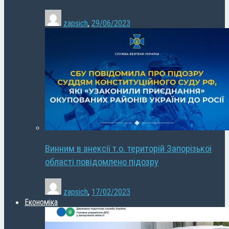
zapsich
,
29/06/2023
Винним в анексії т.о. територій Запорізької
області повідомлено підозру
zapsich
,
17/02/2023
Економіка