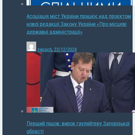
Асоціація міст України працює над проєктом
нової редакції Закону України «Про місцеві
державні адміністрації»
zapsich
,
23/12/2024
Перший пішов: вирок гауляйтеру Запорізької
області