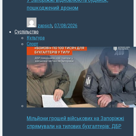
У Запоріжжі відновлюють будинок,
пошкоджений дроном
zapsich
,
07/08/2026
Суспільство
Культура
Спорт
Мільйони грошей військових на Запоріжжі
спрямували на тилових бухгалтерів: ДБР