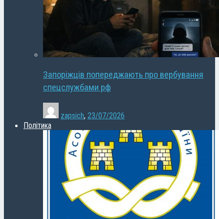
Запоріжців попереджають про вербування
спецслужбами рф
zapsich
,
23/07/2026
Політика