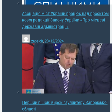
Асоціація міст України працює над проєктом
нової редакції Закону України «Про місцеві
державні адміністрації»
zapsich
,
23/12/2024
Перший пішов: вирок гауляйтеру Запорізької
області