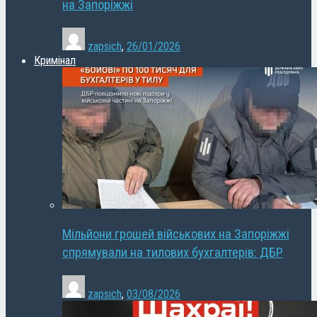
на Запоріжжі
zapsich
,
26/01/2026
Кримінал
Мільйони грошей військових на Запоріжжі
спрямували на тилових бухгалтерів: ДБР
zapsich
,
03/08/2026