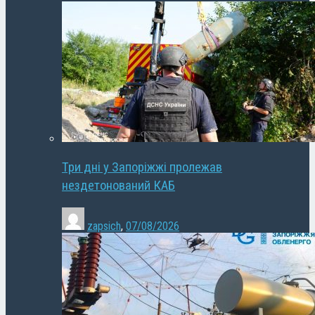
Три дні у Запоріжжі пролежав
нездетонований КАБ
zapsich
,
07/08/2026