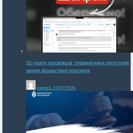
До уваги запоріжців: зловмисники запустили
хвилю фішингових розсилок
zapsich
,
23/07/2026