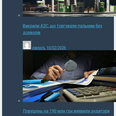
Викрили АЗС, що торгували пальним без
дозволів
zapsich
,
10/02/2026
Порушень на 190 млн грн виявили аудитори