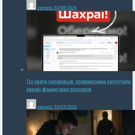
zapsich
,
03/08/2026
До уваги запоріжців: зловмисники запустили
хвилю фішингових розсилок
zapsich
,
23/07/2026