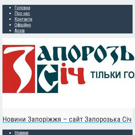
Головна
Про нас
Контакти
Офіційно
Архів
Новини Запоріжжя – сайт Запорозька Січ
Новини