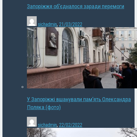
Запоріжжя об’єдналося заради перемоги
sichadmin
,
21/03/2022
У Запоріжжі вшанували пам’ять Олександра
Поляка (фото)
sichadmin
,
22/02/2022