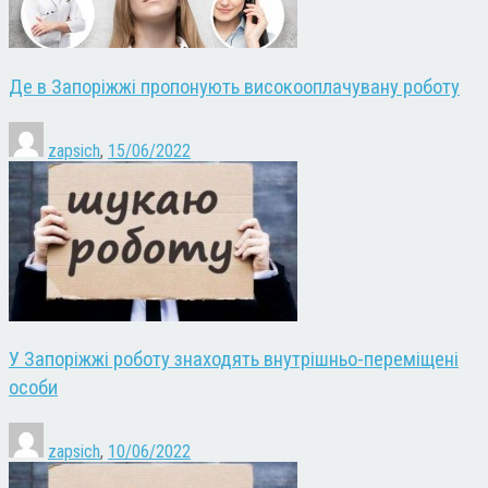
Де в Запоріжжі пропонують високооплачувану роботу
zapsich
,
15/06/2022
У Запоріжжі роботу знаходять внутрішньо-переміщені
особи
zapsich
,
10/06/2022