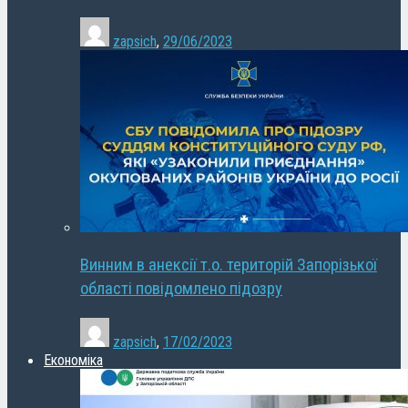
zapsich
,
29/06/2023
Винним в анексії т.о. територій Запорізької
області повідомлено підозру
zapsich
,
17/02/2023
Економіка