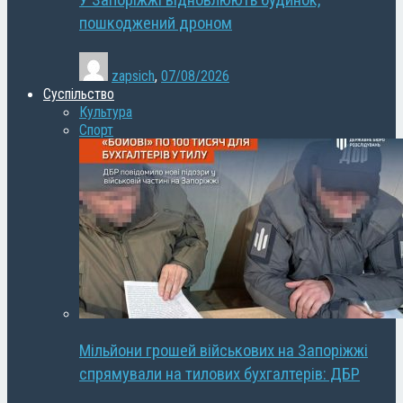
У Запоріжжі відновлюють будинок,
пошкоджений дроном
zapsich
,
07/08/2026
Суспільство
Культура
Спорт
Мільйони грошей військових на Запоріжжі
спрямували на тилових бухгалтерів: ДБР