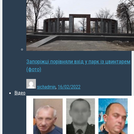
Запоріжці порівняли вхід у парк із цвинтарем
(фото)
sichadmin
,
16/02/2022
Відео