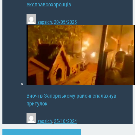
експравоохоронців
zapsich
,
20/05/2025
Вночі в Запорізькому районі спалахнув
притулок
zapsich
,
25/10/2024
Економіка
Запоріжжя
Новини
Суспільство