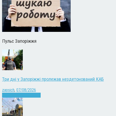
Пульс Запоріжжя
Три дні у Запоріжжі пролежав нездетонований КАБ
zapsich
,
07/08/2026
Війна
Запоріжжя
Новини