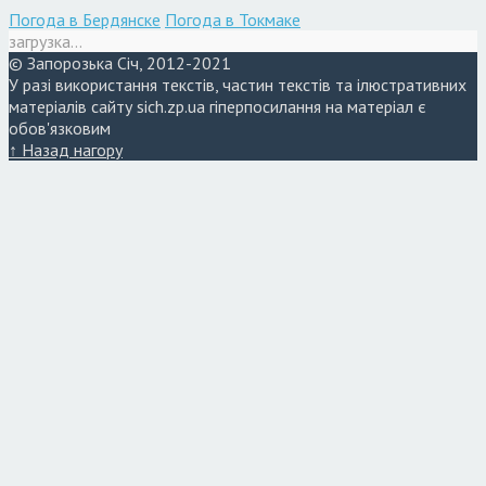
Погода в Бердянске
Погода в Токмаке
загрузка...
© Запорозька Січ, 2012-2021
У разі використання текстів, частин текстів та ілюстративних
матеріалів сайту sich.zp.ua гіперпосилання на матеріал є
обов'язковим
↑ Назад нагору