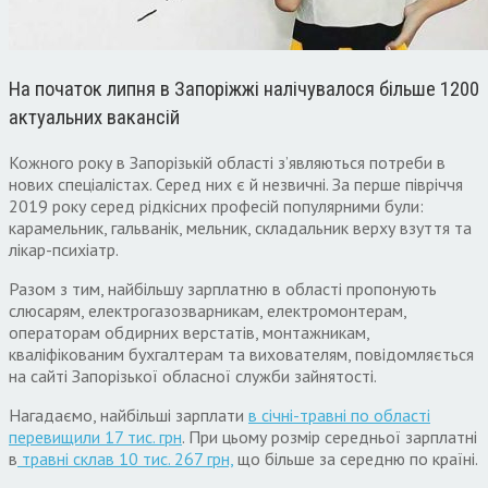
На початок липня в Запоріжжі налічувалося більше 1200
актуальних вакансій
Кожного року в Запорізькій області з’являються потреби в
нових спеціалістах. Серед них є й незвичні. За перше півріччя
2019 року серед рідкісних професій популярними були:
карамельник, гальванік, мельник, складальник верху взуття та
лікар-психіатр.
Разом з тим, найбільшу зарплатню в області пропонують
слюсарям, електрогазозварникам, електромонтерам,
операторам обдирних верстатів, монтажникам,
кваліфікованим бухгалтерам та вихователям, повідомляється
на сайті Запорізької обласної служби зайнятості.
Нагадаємо, найбільші зарплати
в січні-травні по області
перевищили 17 тис. грн
. При цьому розмір середньої зарплатні
в
травні склав 10 тис. 267 грн,
що більше за середню по країні.