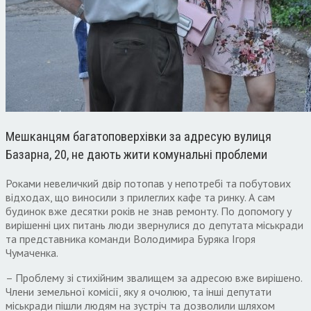
Мешканцям багатоповерхівки за адресую вулиця
Базарна, 20, не дають жити комунальні проблеми
Роками невеличкий двір потопав у непотребі та побутових
відходах, що виносили з прилеглих кафе та ринку. А сам
будинок вже десятки років не знав ремонту. По допомогу у
вирішенні цих питань люди звернулися до депутата міськради
та представника команди Володимира Буряка Ігоря
Чумаченка.
– Проблему зі стихійним звалищем за адресою вже вирішено.
Члени земельної комісії, яку я очолюю, та інші депутати
міськради пішли людям на зустріч та дозволили шляхом