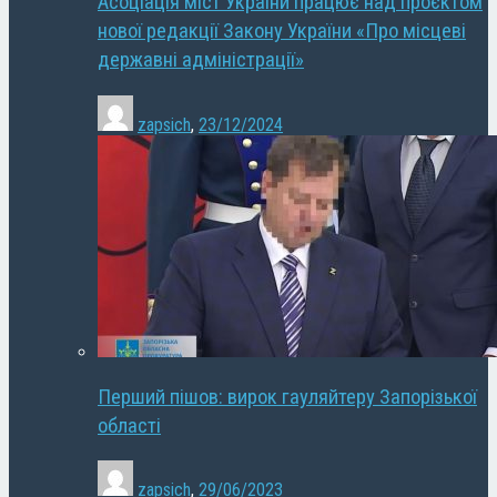
Асоціація міст України працює над проєктом
нової редакції Закону України «Про місцеві
державні адміністрації»
zapsich
,
23/12/2024
Перший пішов: вирок гауляйтеру Запорізької
області
zapsich
,
29/06/2023