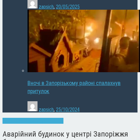
zapsich
,
20/05/2025
Вночі в Запорізькому районі спалахнув
притулок
zapsich
,
25/10/2024
Запоріжжя
Новини
Суспільство
Аварійний будинок у центрі Запоріжжя