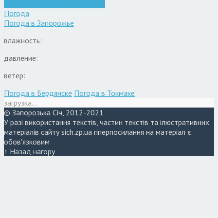
Війна
Запоріжжя
Кримінал
Новини
Погода
Погода в
Запорожье
влажность:
давление:
ветер:
Погода в Бердянске
Погода в Токмаке
загрузка...
© Запорозька Січ, 2012-2021
У разі використання текстів, частин текстів та ілюстративних
матеріалів сайту sich.zp.ua гіперпосилання на матеріал є
обов'язковим
↑ Назад нагору