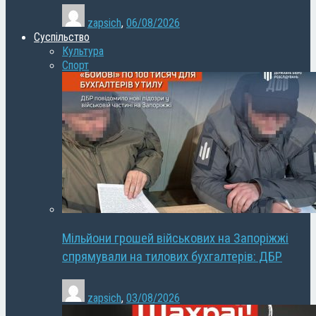
zapsich
,
06/08/2026
Суспільство
Культура
Спорт
Мільйони грошей військових на Запоріжжі
спрямували на тилових бухгалтерів: ДБР
zapsich
,
03/08/2026