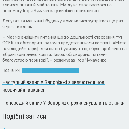
з’явився дитячий майданчик. Ми дуже сподіваємося на
допомогу Ігоря Чумаченка у вирішенні цих питань.
Депутат та мешканці будинку домовилися зустрітися ще раз
через тиждень.
– Маємо вирішити питання щодо доцільності створення тут
ОСББ та обговорити разом з представниками компанії «Місто
для людей» тариф для цього будинку та що було зроблено на
зібрані компанією кошти. Також обговоримо питання
благоустрою території, – резюмував Ігор Чумаченко.
Позначки:
будинок
Ігор Чумаченко
ремонт
Наступний запис
У Запоріжжі з’являються нові
незвичайні вакансії
Попередній запис
У Запоріжжі розчленували тіло жінки
Подібні записи