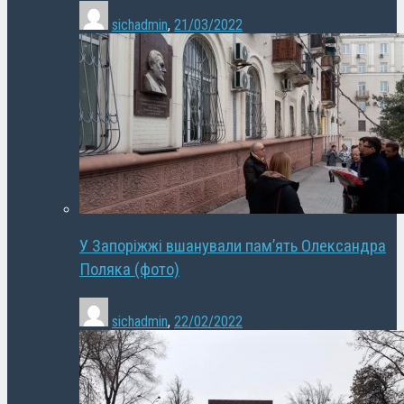
sichadmin
,
21/03/2022
У Запоріжжі вшанували пам’ять Олександра
Поляка (фото)
sichadmin
,
22/02/2022