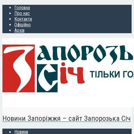
Головна
Про нас
Контакти
Офіційно
Архів
Новини Запоріжжя – сайт Запорозька Січ
Новини