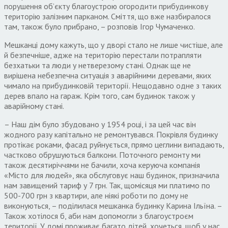
порушення об’єкту благоустрою огородити прибудинкову
територію залізним парканом. Сміття, що вже назбиралося
там, також було прибрано, – розповів Ігор Чумаченко.
Мешканці дому кажуть, що у дворі стало не лише чистіше, але
й безпечніше, адже на територію перестали потрапляти
безхатьки та люди у нетверезому стані. Однак ще не
вирішена небезпечна ситуація з аварійними деревами, яких
чимало на прибудинковій території. Нещодавно одне з таких
дерев впало на гараж. Крім того, сам будинок також у
аварійному стані.
– Наш дім було збудовано у 1954 році, і за цей час він
жодного разу капітально не ремонтувався. Покрівля будинку
протікає роками, фасад руйнується, прямо цеглини випадають,
частково обрушуються балкони. Поточного ремонту ми
також десятиріччями не бачили, хоча керуюча компанія
«Місто для людей», яка обслуговує наш будинок, призначила
нам завищений тариф у 7 грн. Так, щомісяця ми платимо по
500-700 грн з квартири, але ніякі роботи по дому не
виконуються, – поділилася мешканка будинку Карина Ільїна. –
Також хотілося б, аби нам допомогли з благоустроєм
території. У домі проживає багато дітей, хочеться, щоб у нас