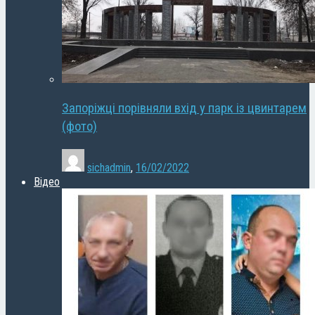
Запоріжці порівняли вхід у парк із цвинтарем
(фото)
sichadmin
,
16/02/2022
Відео