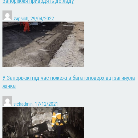
Запоріжжя приводять до ладу
zapsich
,
29/04/2022
У Запоріжжі під час пожежі в багатоповерхівці загинула
жінка
sichadmin
,
17/12/2021