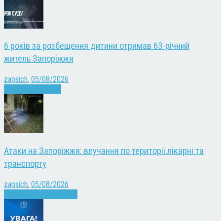
6 років за розбещення дитини отримав 63-річний
житель Запоріжжя
zapsich
,
05/08/2026
Запоріжжя
Новини
Атаки на Запоріжжя: влучання по території лікарні та
транспорту
zapsich
,
05/08/2026
Війна
Запоріжжя
Новини