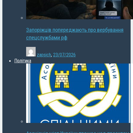
Запоріжців попереджають про вербування
спецслужбами рф
zapsich
,
23/07/2026
Політика