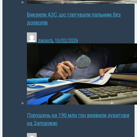
Викрили АЗС, що торгували пальним без
дозволів
zapsich
,
10/02/2026
Порушень на 190 млн грн виявили аудитори
на Запоріжжі