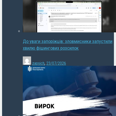
До уваги запоріжців: зловмисники запустили
хвилю фішингових розсилок
zapsich
,
23/07/2026