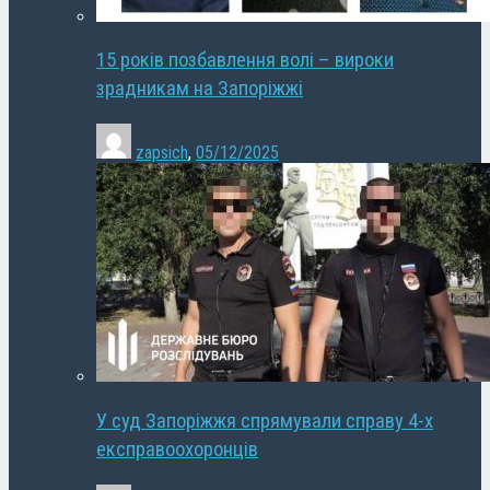
15 років позбавлення волі – вироки
зрадникам на Запоріжжі
zapsich
,
05/12/2025
У суд Запоріжжя спрямували справу 4-х
експравоохоронців