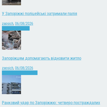
У Запоріжжі поліцейські затримали палія
zapsich
,
06/08/2026
Запоріжжя
Новини
Запоріжцям допомагають відновити житло
zapsich
,
06/08/2026
Війна
Запоріжжя
Новини
Ранковий удар по Запоріжжю: четверо постраждалих