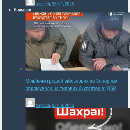
zapsich
,
26/01/2026
Кримінал
Мільйони грошей військових на Запоріжжі
спрямували на тилових бухгалтерів: ДБР
zapsich
,
03/08/2026