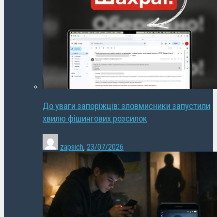
До уваги запоріжців: зловмисники запустили
хвилю фішингових розсилок
zapsich
,
23/07/2026