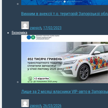
Винним в анексії т.о. територій Запорізької об
zapsich
,
17/02/2023
Економіка
Лише за 2 місяці власники VIP-авто в Запорізь
zapsich
,
26/03/2026