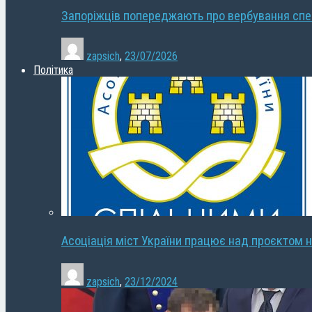
Запоріжців попереджають про вербування сп
zapsich
,
23/07/2026
Політика
Асоціація міст України працює над проєктом н
zapsich
,
23/12/2024