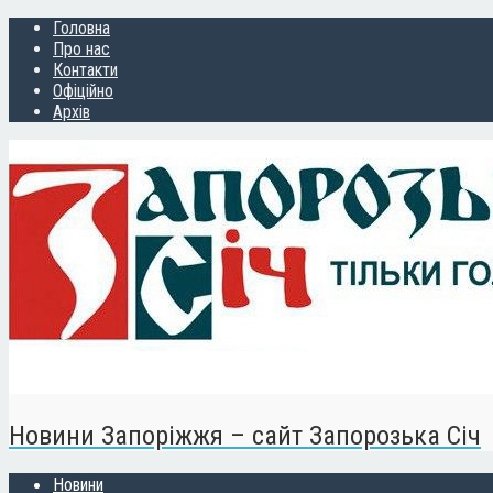
Головна
Про нас
Контакти
Офіційно
Архів
Новини Запоріжжя – сайт Запорозька Січ
Новини