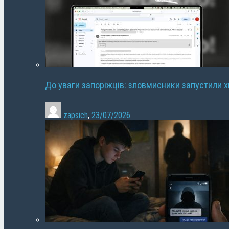
До уваги запоріжців: зловмисники запустили 
zapsich
,
23/07/2026