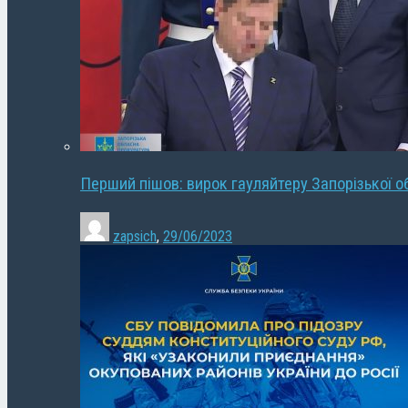
Перший пішов: вирок гауляйтеру Запорізької о
zapsich
,
29/06/2023