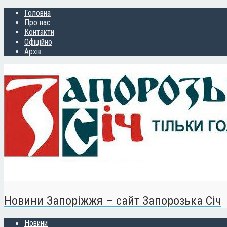
Головна
Про нас
Контакти
Офіційно
Архів
Новини Запоріжжя – сайт Запорозька Січ
Новини