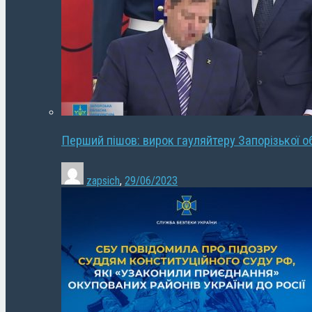
Перший пішов: вирок гауляйтеру Запорізької о
zapsich
,
29/06/2023