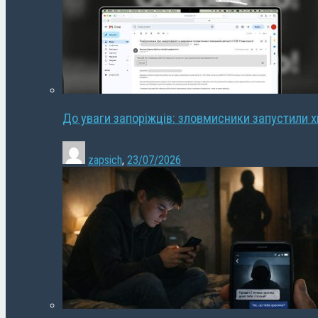
До уваги запоріжців: зловмисники запустили 
zapsich
,
23/07/2026