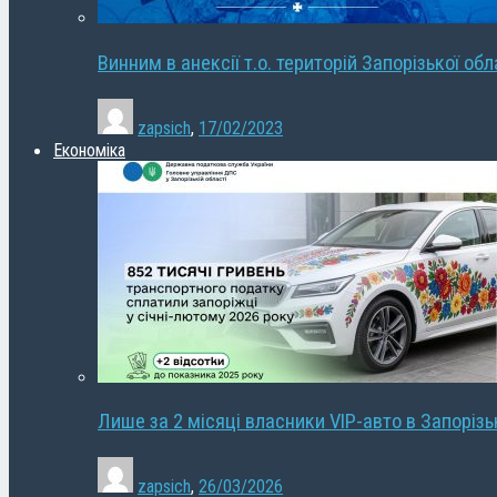
Винним в анексії т.о. територій Запорізької об
zapsich
,
17/02/2023
Економіка
Лише за 2 місяці власники VIP-авто в Запорізь
zapsich
,
26/03/2026