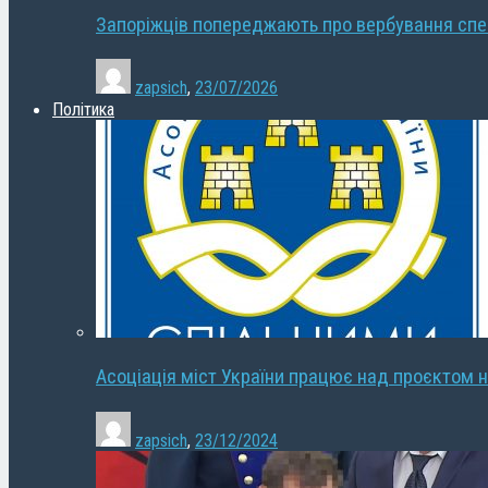
Запоріжців попереджають про вербування сп
zapsich
,
23/07/2026
Політика
Асоціація міст України працює над проєктом н
zapsich
,
23/12/2024