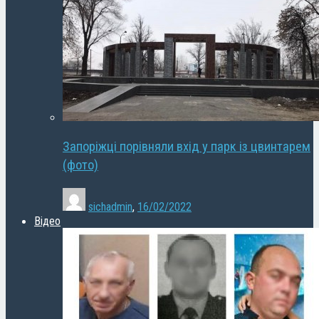
Запоріжці порівняли вхід у парк із цвинтарем
(фото)
sichadmin
,
16/02/2022
Відео