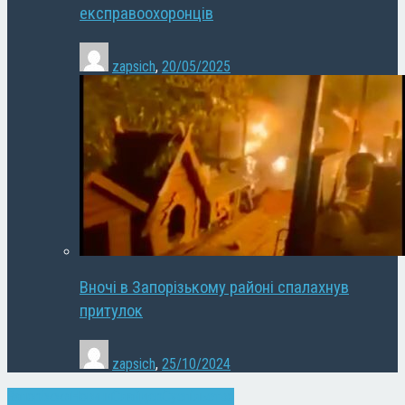
експравоохоронців
zapsich
,
20/05/2025
Вночі в Запорізькому районі спалахнув
притулок
zapsich
,
25/10/2024
Запоріжжя
Новини
Слайдер
Суспільство