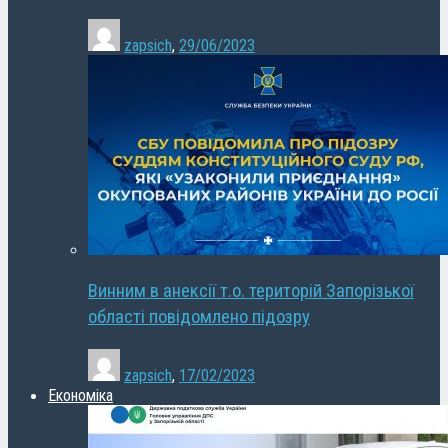
zapsich
,
29/06/2023
Винним в анексії т.о. територій Запорізької
області повідомлено підозру
zapsich
,
17/02/2023
Економіка