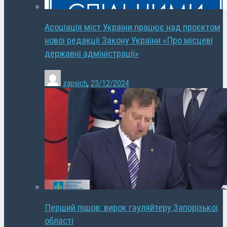
Асоціація міст України працює над проєктом
нової редакції Закону України «Про місцеві
державні адміністрації»
zapsich
,
23/12/2024
Перший пішов: вирок гауляйтеру Запорізької
області