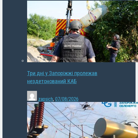
Три дні у Запоріжжі пролежав
нездетонований КАБ
zapsich
,
07/08/2026