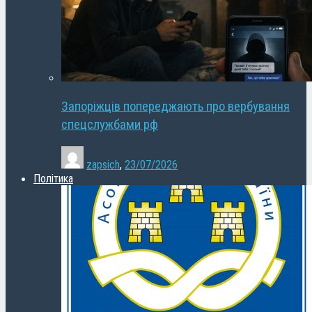
Запоріжців попереджають про вербування
спецслужбами рф
zapsich
,
23/07/2026
Політика