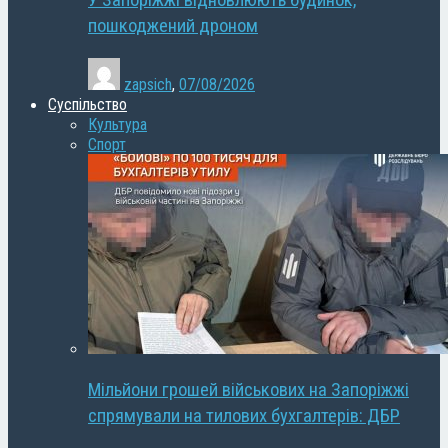
У Запоріжжі відновлюють будинок,
пошкоджений дроном
zapsich
,
07/08/2026
Суспільство
Культура
Спорт
Мільйони грошей військових на Запоріжжі
спрямували на тилових бухгалтерів: ДБР