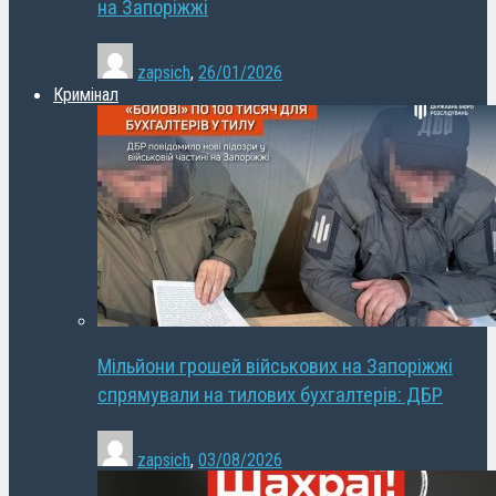
на Запоріжжі
zapsich
,
26/01/2026
Кримінал
Мільйони грошей військових на Запоріжжі
спрямували на тилових бухгалтерів: ДБР
zapsich
,
03/08/2026