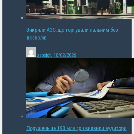
Викрили АЗС, що торгували пальним без
дозволів
zapsich
,
10/02/2026
Порушень на 190 млн грн виявили аудитори