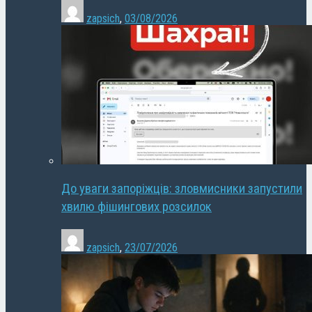
zapsich
,
03/08/2026
До уваги запоріжців: зловмисники запустили
хвилю фішингових розсилок
zapsich
,
23/07/2026