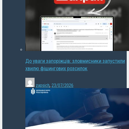
До уваги запоріжців: зловмисники запустили
хвилю фішингових розсилок
zapsich
,
23/07/2026