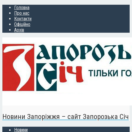
Головна
Про нас
Контакти
Офіційно
Архів
Новини Запоріжжя – сайт Запорозька Січ
Новини