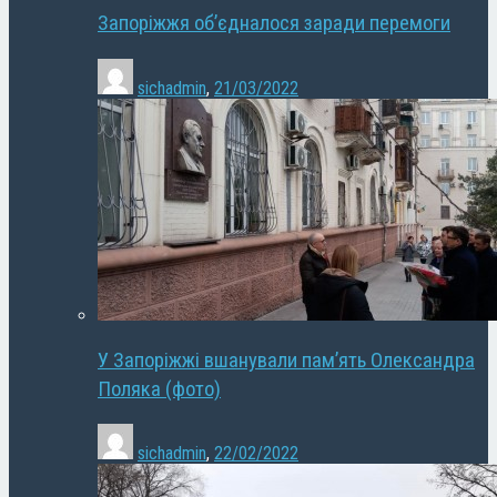
Запоріжжя об’єдналося заради перемоги
sichadmin
,
21/03/2022
У Запоріжжі вшанували пам’ять Олександра
Поляка (фото)
sichadmin
,
22/02/2022