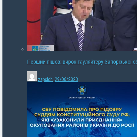
Перший пішов: вирок гауляйтеру Запорізької о
zapsich
,
29/06/2023