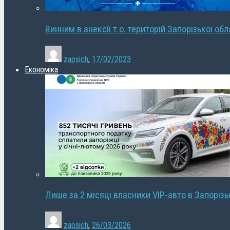
Винним в анексії т.о. територій Запорізької об
zapsich
,
17/02/2023
Економіка
Лише за 2 місяці власники VIP-авто в Запорізь
zapsich
,
26/03/2026