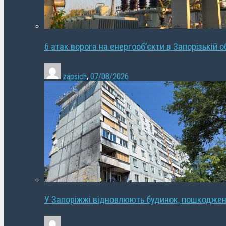
6 атак ворога на енергооб’єкти в Запорізькій о
zapsich
,
07/08/2026
У Запоріжжі відновлюють будинок, пошкодже