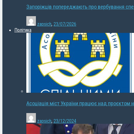
Запоріжців попереджають про вербування сп
zapsich
,
23/07/2026
Політика
Асоціація міст України працює над проєктом н
zapsich
,
23/12/2024