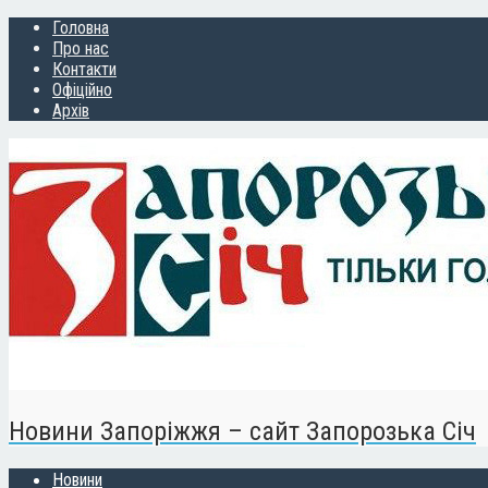
Головна
Про нас
Контакти
Офіційно
Архів
Новини Запоріжжя – сайт Запорозька Січ
Новини