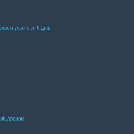
бласті усього за 6 днів
ний дроном