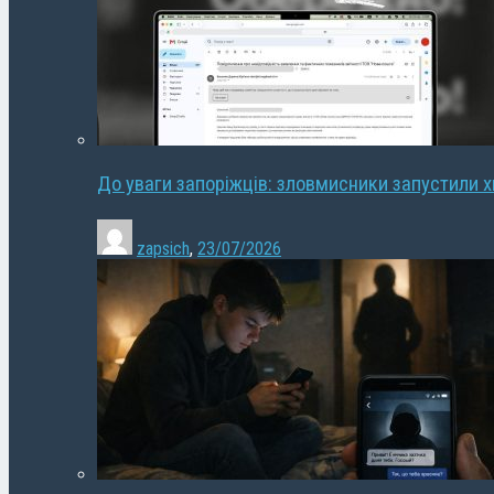
До уваги запоріжців: зловмисники запустили 
zapsich
,
23/07/2026