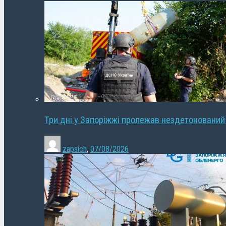
Три дні у Запоріжжі пролежав нездетонований
zapsich
,
07/08/2026