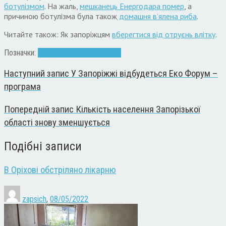
ботулізмом
. На жаль,
мешканець Енергодара помер
, а
причиною ботулізма була також
домашня в’ялена риба
.
Читайте також: Як запоріжцям
вберегтися від отруєнь влітку
.
Позначки:
Ботулизм
Лікарня
хвороба
Наступний запис
У Запоріжжі відбудеться Еко Форум –
програма
Попередній запис
Кількість населення Запорізької
області знову зменшується
Подібні записи
В Оріхові обстріляно лікарню
zapsich
,
08/05/2022