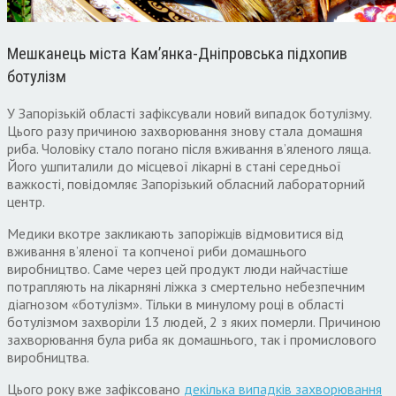
Мешканець міста Кам’янка-Дніпровська підхопив
ботулізм
У Запорізькій області зафіксували новий випадок ботулізму.
Цього разу причиною захворювання знову стала домашня
риба. Чоловіку стало погано після вживання в’яленого ляща.
Його ушпиталили до місцевої лікарні в стані середньої
важкості, повідомляє Запорізький обласний лабораторний
центр.
Медики вкотре закликають запоріжців відмовитися від
вживання в’яленої та копченої риби домашнього
виробництво. Саме через цей продукт люди найчастіше
потрапляють на лікарняні ліжка з смертельно небезпечним
діагнозом «ботулізм». Тільки в минулому році в області
ботулізмом захворіли 13 людей, 2 з яких померли. Причиною
захворювання була риба як домашнього, так і промислового
виробництва.
Цього року вже зафіксовано
декілька випадків захворювання