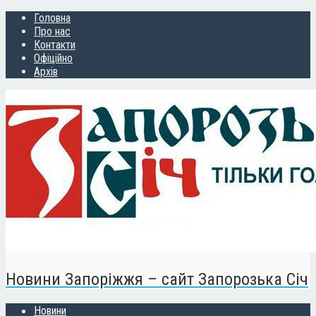
Головна
Про нас
Контакти
Офіційно
Архів
Новини Запоріжжя – сайт Запорозька Січ
Новини