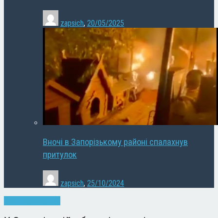
zapsich
,
20/05/2025
Вночі в Запорізькому районі спалахнув
притулок
zapsich
,
25/10/2024
Запоріжжя
Новини