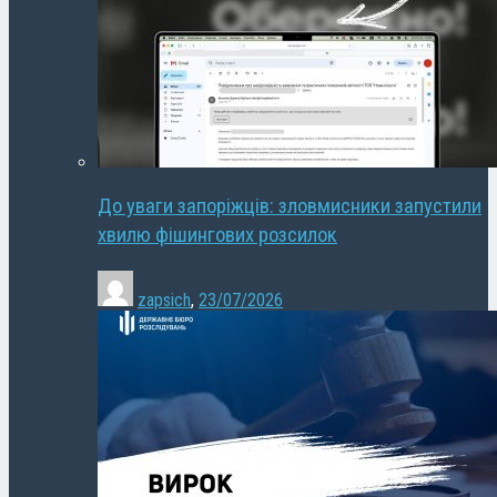
До уваги запоріжців: зловмисники запустили
хвилю фішингових розсилок
zapsich
,
23/07/2026