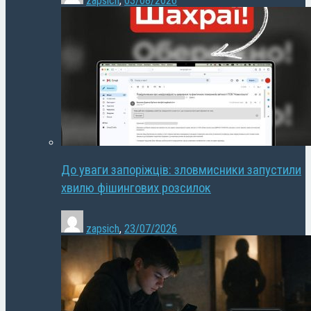
zapsich
,
03/08/2026
До уваги запоріжців: зловмисники запустили
хвилю фішингових розсилок
zapsich
,
23/07/2026