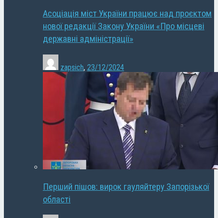
Асоціація міст України працює над проєктом
нової редакції Закону України «Про місцеві
державні адміністрації»
zapsich
,
23/12/2024
Перший пішов: вирок гауляйтеру Запорізької
області