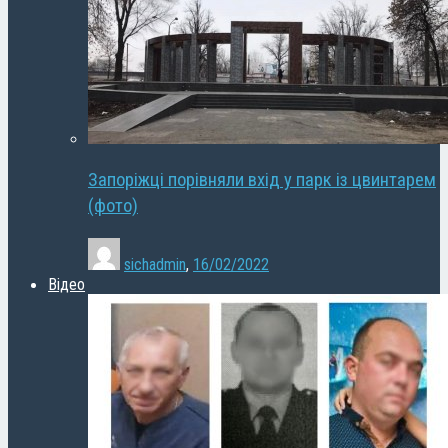
Запоріжці порівняли вхід у парк із цвинтарем
(фото)
sichadmin
,
16/02/2022
Відео