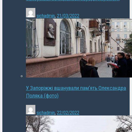
sichadmin
,
21/03/2022
У Запоріжжі вшанували пам’ять Олександра
Поляка (фото)
sichadmin
,
22/02/2022