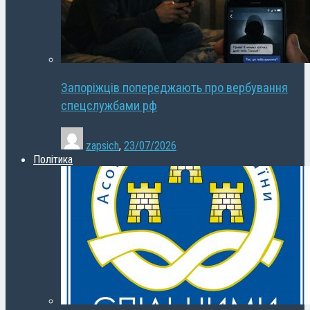
Запоріжців попереджають про вербування
спецслужбами рф
zapsich
,
23/07/2026
Політика