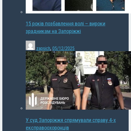
15 років позбавлення волі – вироки
зрадникам на Запоріжжі
zapsich
,
05/12/2025
У суд Запоріжжя спрямували справу 4-х
експравоохоронців