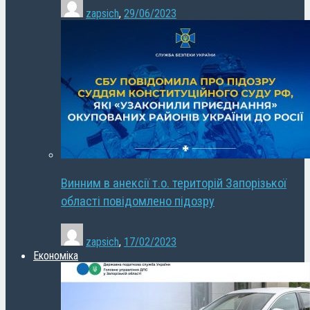
zapsich
,
29/06/2023
Винним в анексії т.о. територій Запорізької
області повідомлено підозру
zapsich
,
17/02/2023
Економіка