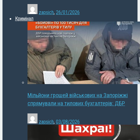
zapsich
,
26/01/2026
Кримінал
Мільйони грошей військових на Запоріжжі
спрямували на тилових бухгалтерів: ДБР
zapsich
,
03/08/2026