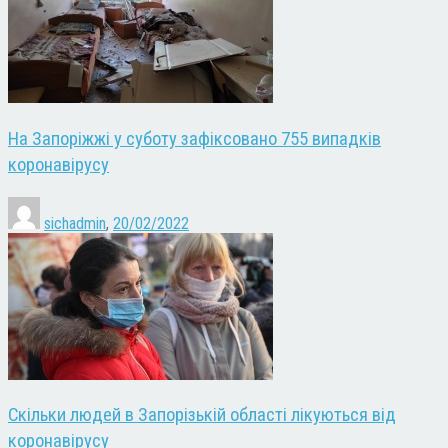
На Запоріжжі у суботу зафіксовано 755 випадків
коронавірусу
sichadmin
,
20/02/2022
Скільки людей в Запорізькій області лікуються від
коронавірусу