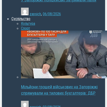
У Запоріжжі поліцейські затримали палія
zapsich
,
06/08/2026
Суспільство
Культура
Спорт
Мільйони грошей військових на Запоріжжі
спрямували на тилових бухгалтерів: ДБР