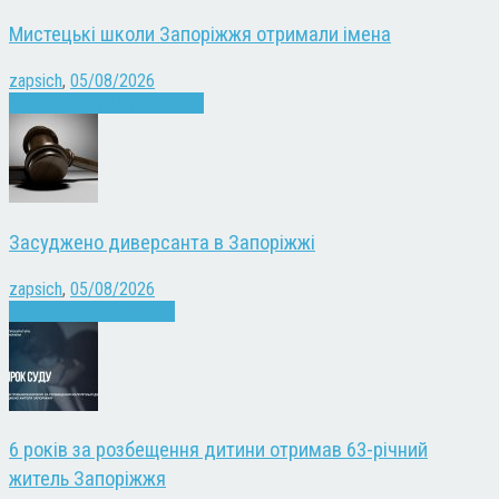
Мистецькі школи Запоріжжя отримали імена
zapsich
,
05/08/2026
Запоріжжя
Культура
Новини
Засуджено диверсанта в Запоріжжі
zapsich
,
05/08/2026
Війна
Запоріжжя
Новини
6 років за розбещення дитини отримав 63-річний
житель Запоріжжя