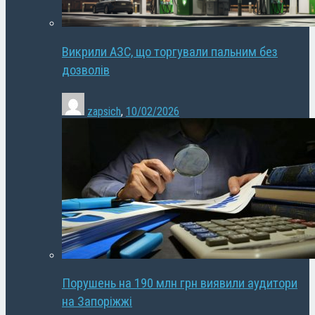
Викрили АЗС, що торгували пальним без
дозволів
zapsich
,
10/02/2026
Порушень на 190 млн грн виявили аудитори
на Запоріжжі