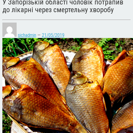
У Запорізькій області чоловік потрапив
до лікарні через смертельну хворобу
sichadmin
—
21/05/2019