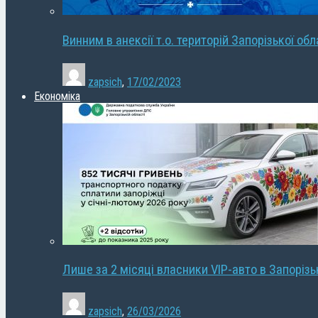
Винним в анексії т.о. територій Запорізької об
zapsich
,
17/02/2023
Економіка
Лише за 2 місяці власники VIP-авто в Запорізь
zapsich
,
26/03/2026