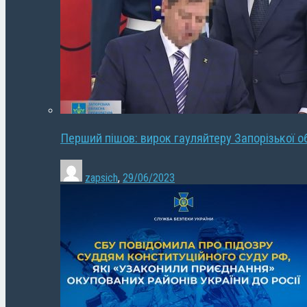
Перший пішов: вирок гауляйтеру Запорізької о
zapsich
,
29/06/2023