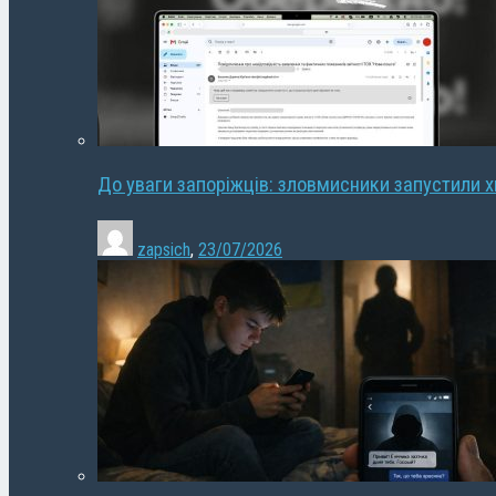
До уваги запоріжців: зловмисники запустили 
zapsich
,
23/07/2026