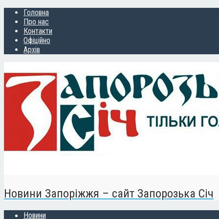
Головна
Про нас
Контакти
Офіційно
Архів
Новини Запоріжжя – сайт Запорозька Січ
Новини