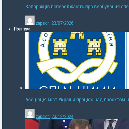
Запоріжців попереджають про вербування сп
zapsich
,
23/07/2026
Політика
Асоціація міст України працює над проєктом н
zapsich
,
23/12/2024