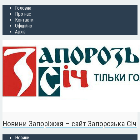
Головна
Про нас
Контакти
Офіційно
Архів
Новини Запоріжжя – сайт Запорозька Січ
Новини