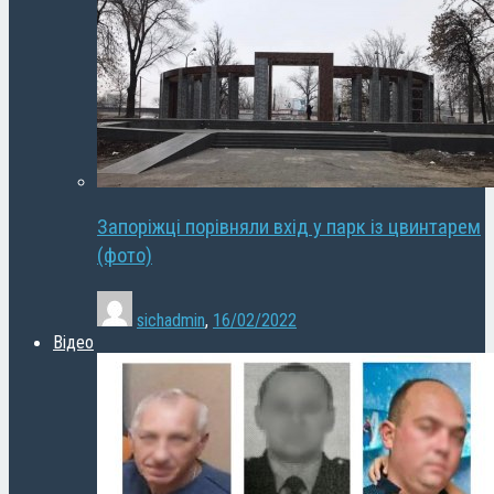
Запоріжці порівняли вхід у парк із цвинтарем
(фото)
sichadmin
,
16/02/2022
Відео