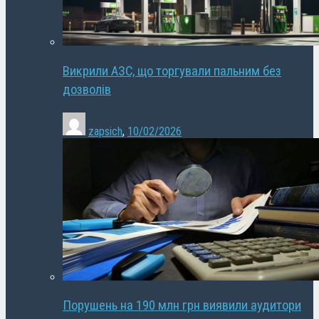
Викрили АЗС, що торгували пальним без
дозволів
zapsich
,
10/02/2026
Порушень на 190 млн грн виявили аудитори