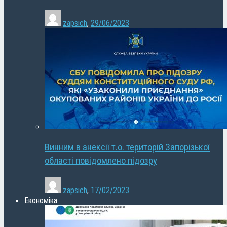
zapsich
,
29/06/2023
Винним в анексії т.о. територій Запорізької
області повідомлено підозру
zapsich
,
17/02/2023
Економіка