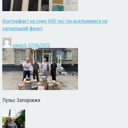
Контрафакт на суму 600 тис грн відправився на
запорізький фронт
zapsich
,
07/06/2022
Пульс Запоріжжя