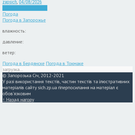
zapsich
,
04/08/2026
Війна
Запоріжжя
Новини
Погода
Погода в
Запорожье
влажность:
давление:
ветер:
Погода в Бердянске
Погода в Токмаке
загрузка...
© Запорозька Січ, 2012-2021
У разі використання текстів, частин текстів та ілюстративних
матеріалів сайту sich.zp.ua гіперпосилання на матеріал є
обов'язковим
↑ Назад нагору