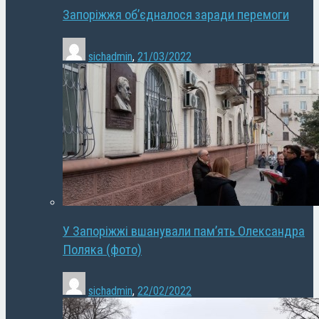
Запоріжжя об’єдналося заради перемоги
sichadmin
,
21/03/2022
У Запоріжжі вшанували пам’ять Олександра
Поляка (фото)
sichadmin
,
22/02/2022