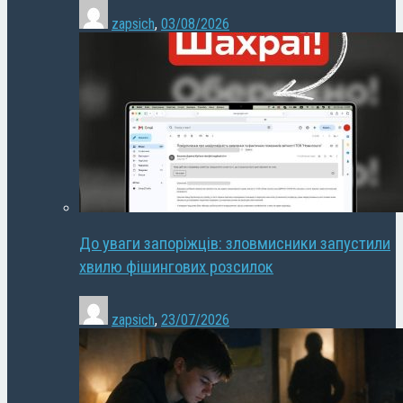
zapsich
,
03/08/2026
До уваги запоріжців: зловмисники запустили
хвилю фішингових розсилок
zapsich
,
23/07/2026