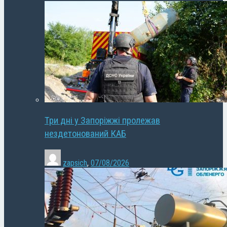
Три дні у Запоріжжі пролежав
нездетонований КАБ
zapsich
,
07/08/2026