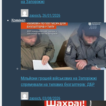
на Запоріжжі
zapsich
,
26/01/2026
Кримінал
Мільйони грошей військових на Запоріжжі
спрямували на тилових бухгалтерів: ДБР
zapsich
,
03/08/2026