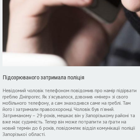
Підозрюваного затримала поліція
Невідомий чоловік телефоном повідомив про намір підірвати
греблю Дніпрогес. Як з’ясувалося, дзвонив «мінер» зі свого
мобільного телефону, а сам знаходився саме на греблі. Там
його і затримали правоохоронці. Чоловік був п’яний.
Затриманому – 29-років, мешкає він у Запорізькому районі та
вже має судимість. Тепер він може потрапити за ґрати на
новий термін до 6 років, повідомляє відділ комунікації поліції
Запорізької області.