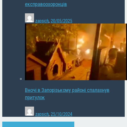
експравоохоронців
zapsich
,
20/05/2025
Вночі в Запорізькому районі спалахнув
притулок
zapsich
,
25/10/2024
Запоріжжя
Кримінал
Новини
Суспільство