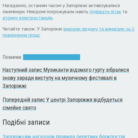
Нагадаємо, останнім часом у Запоріжжі активізувалися
лжемінери. Невідомі погрожували навіть
підірвати літак
та
атомну електростанцію
.
Читайте також: У Запоріжжі
викрали людину та вимагали за її
повернення гроші.
Позначки:
вибухівка
гребля
мінер
поліція
Наступний запис
Музиканти відомого гурту зібралися
знову заради виступу на музичному фестивалі в
Запоріжжі
Попередній запис
У центрі Запоріжжя відбудеться
сімейне свято
Подібні записи
Запоріжцям нагадали правила перетину блокпостів