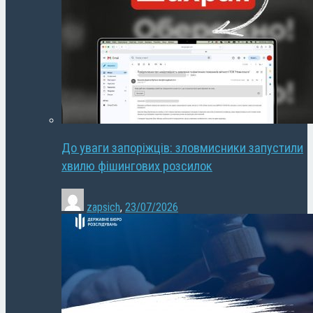
До уваги запоріжців: зловмисники запустили
хвилю фішингових розсилок
zapsich
,
23/07/2026