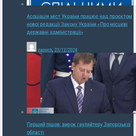
Асоціація міст України працює над проєктом
нової редакції Закону України «Про місцеві
державні адміністрації»
zapsich
,
23/12/2024
Перший пішов: вирок гауляйтеру Запорізької
області