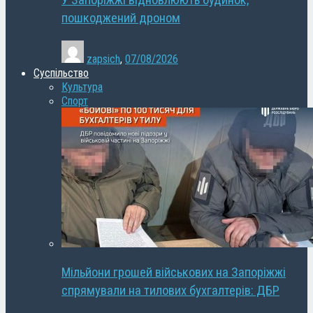
У Запоріжжі відновлюють будинок,
пошкоджений дроном
zapsich
,
07/08/2026
Суспільство
Культура
Спорт
Мільйони грошей військових на Запоріжжі
спрямували на тилових бухгалтерів: ДБР