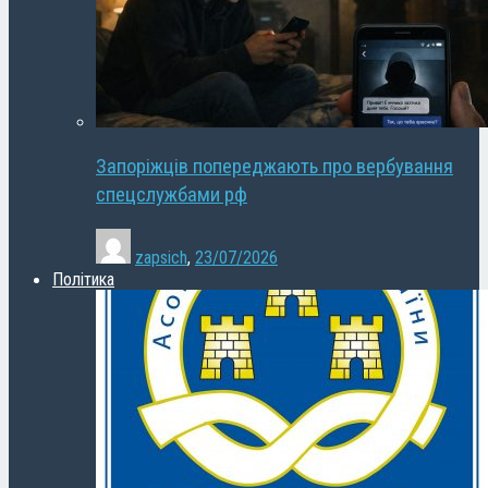
Запоріжців попереджають про вербування
спецслужбами рф
zapsich
,
23/07/2026
Політика