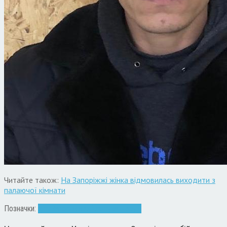
Читайте також:
На Запоріжжі жінка відмовилась виходити з
палаючої кімнати
Позначки:
діти
Запоріжжя
зґвалтування
суд