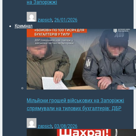
на Запоріжжі
zapsich
,
26/01/2026
Кримінал
Мільйони грошей військових на Запоріжжі
спрямували на тилових бухгалтерів: ДБР
zapsich
,
03/08/2026