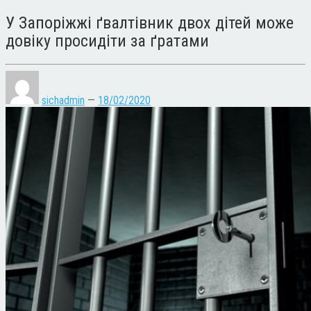
У Запоріжжі ґвалтівник двох дітей може
довіку просидіти за ґратами
sichadmin
—
18/02/2020