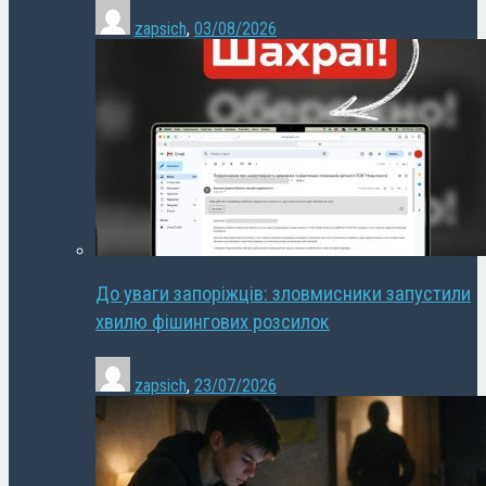
zapsich
,
03/08/2026
До уваги запоріжців: зловмисники запустили
хвилю фішингових розсилок
zapsich
,
23/07/2026