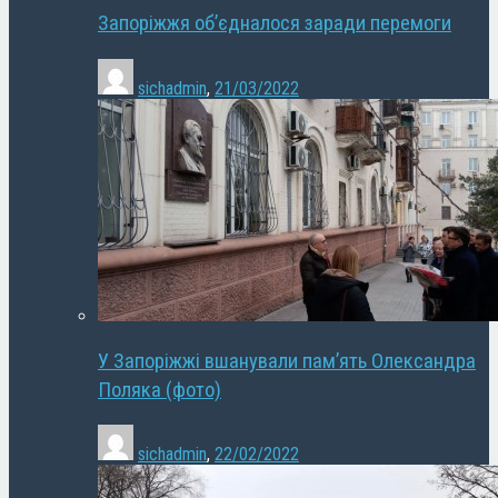
Запоріжжя об’єдналося заради перемоги
sichadmin
,
21/03/2022
У Запоріжжі вшанували пам’ять Олександра
Поляка (фото)
sichadmin
,
22/02/2022