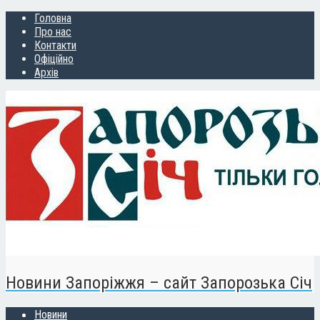
Головна
Про нас
Контакти
Офіційно
Архів
Новини Запоріжжя – сайт Запорозька Січ
Новини