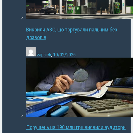
Викрили АЗС, що торгували пальним без
дозволів
zapsich
,
10/02/2026
Порушень на 190 млн грн виявили аудитори