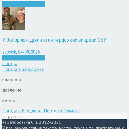
Війна
Запоріжжя
Новини
У Запоріжжі діяли агенти рф, яких викрили СБУ
zapsich
,
04/08/2026
Війна
Запоріжжя
Новини
Погода
Погода в
Запорожье
влажность:
давление:
ветер:
Погода в Бердянске
Погода в Токмаке
загрузка...
© Запорозька Січ, 2012-2021
У разі використання текстів, частин текстів та ілюстративних