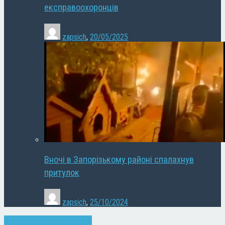
експравоохоронців
zapsich
,
20/05/2025
Вночі в Запорізькому районі спалахнув
притулок
zapsich
,
25/10/2024
Запоріжжя
Кримінал
Новини