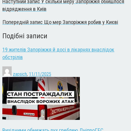
Наступний запис
У скільки меру Запоріжжя обійшлося
відрядження в Київ
Попередній запис
Що мер Запоріжжя робив у Києві
Подібні записи
19 жителів Запоріжжя й досі в лікарнях внаслідок
обстрілів
zapsich
,
11/11/2025
Вихідними обмежать рух греблею ДніпроГЕС