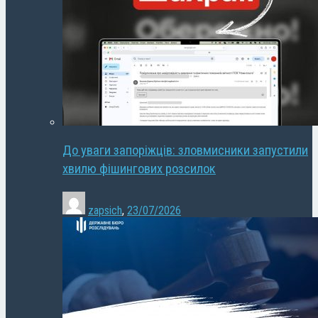
До уваги запоріжців: зловмисники запустили
хвилю фішингових розсилок
zapsich
,
23/07/2026