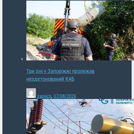
Три дні у Запоріжжі пролежав
нездетонований КАБ
zapsich
,
07/08/2026