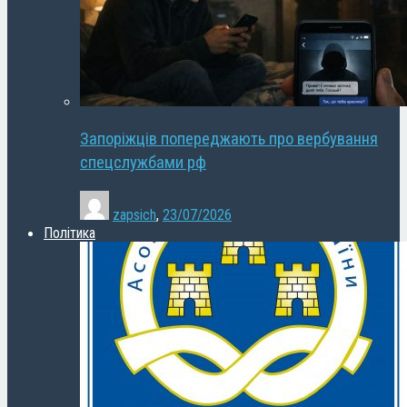
Запоріжців попереджають про вербування
спецслужбами рф
zapsich
,
23/07/2026
Політика