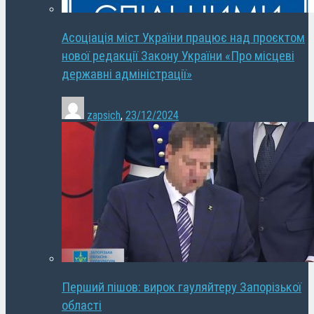
Асоціація міст України працює над проєктом
нової редакції Закону України «Про місцеві
державні адміністрації»
zapsich
,
23/12/2024
Перший пішов: вирок гауляйтеру Запорізької
області