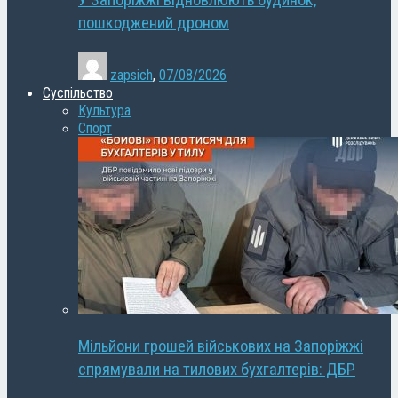
У Запоріжжі відновлюють будинок,
пошкоджений дроном
zapsich
,
07/08/2026
Суспільство
Культура
Спорт
Мільйони грошей військових на Запоріжжі
спрямували на тилових бухгалтерів: ДБР