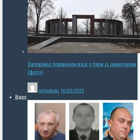
Запоріжці порівняли вхід у парк із цвинтарем
(фото)
sichadmin
,
16/02/2022
Відео