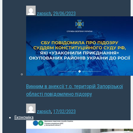
zapsich
,
29/06/2023
Винним в анексії т.о. територій Запорізької
області повідомлено підозру
zapsich
,
17/02/2023
Економіка