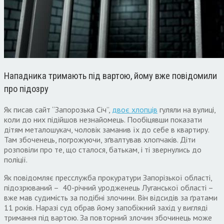
Нападника тримають під вартою, йому вже повідомили
про підозру
Як писав сайт “Запорозька Січ”,
двоє хлопців
гуляли на вулиці,
коли до них підійшов незнайомець. Пообіцявши показати
дітям металошукач, чоловік заманив їх до себе в квартиру.
Там збоченець, погрожуючи, зґвалтував хлопчаків. Діти
розповіли про те, що сталося, батькам, і ті звернулись до
поліції.
Як повідомляє пресслужба прокуратури Запорізької області,
підозрюваний – 40-річний уродженець Луганської області –
вже мав судимість за подібні злочини. Він відсидів за ґратами
11 років. Наразі суд обрав йому запобіжний захід у вигляді
тримання під вартою. За повторний злочин збочинець може