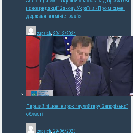
Асоціація міст України працює над проєктом
нової редакції Закону України «Про місцеві
державні адміністрації»
zapsich
,
23/12/2024
Перший пішов: вирок гауляйтеру Запорізької
області
zapsich
,
29/06/2023