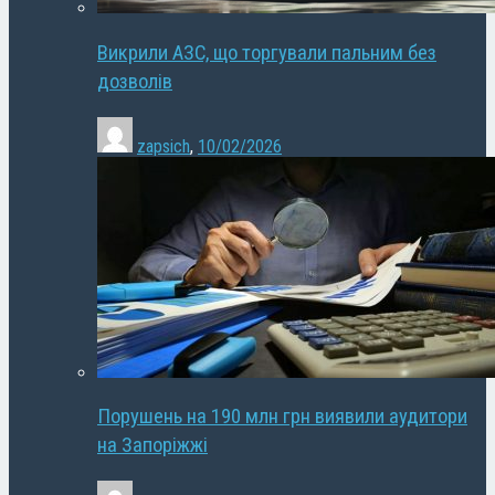
Викрили АЗС, що торгували пальним без
дозволів
zapsich
,
10/02/2026
Порушень на 190 млн грн виявили аудитори
на Запоріжжі