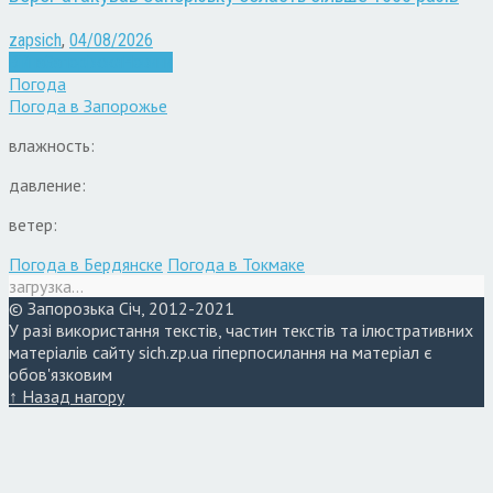
zapsich
,
04/08/2026
Війна
Запоріжжя
Новини
Погода
Погода в
Запорожье
влажность:
давление:
ветер:
Погода в Бердянске
Погода в Токмаке
загрузка...
© Запорозька Січ, 2012-2021
У разі використання текстів, частин текстів та ілюстративних
матеріалів сайту sich.zp.ua гіперпосилання на матеріал є
обов'язковим
↑ Назад нагору