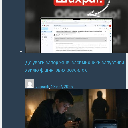
До уваги запоріжців: зловмисники запустили
хвилю фішингових розсилок
zapsich
,
23/07/2026