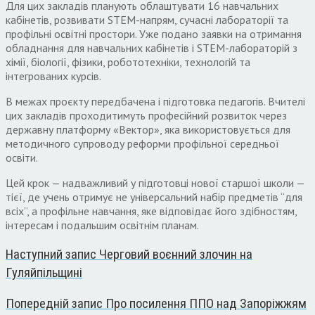
Для цих закладів планують облаштувати 16 навчальних
кабінетів, розвивати STEM-напрям, сучасні лабораторії та
профільні освітні простори. Уже подано заявки на отримання
обладнання для навчальних кабінетів і STEM-лабораторій з
хімії, біології, фізики, робототехніки, технологій та
інтегрованих курсів.
В межах проєкту передбачена і підготовка педагогів. Вчителі
цих закладів проходитимуть професійний розвиток через
державну платформу «Вектор», яка використовується для
методичного супроводу реформи профільної середньої
освіти.
Цей крок — надважливий у підготовці нової старшої школи —
тієї, де учень отримує не універсальний набір предметів “для
всіх”, а профільне навчання, яке відповідає його здібностям,
інтересам і подальшим освітнім планам.
Наступний запис
Черговий воєнний злочин на
Гуляйпільщині
Попередній запис
Про посилення ППО над Запоріжжям