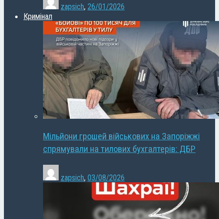
zapsich
,
26/01/2026
Кримінал
Мільйони грошей військових на Запоріжжі
спрямували на тилових бухгалтерів: ДБР
zapsich
,
03/08/2026