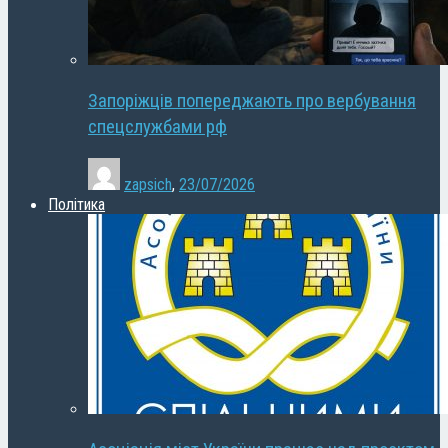
Запоріжців попереджають про вербування
спецслужбами рф
zapsich
,
23/07/2026
Політика