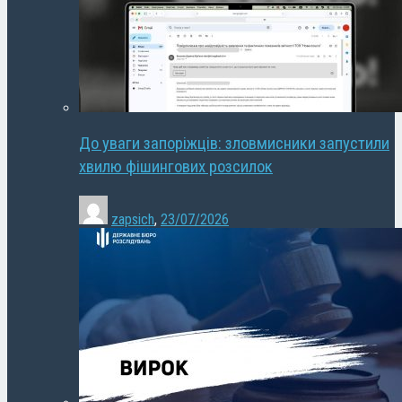
До уваги запоріжців: зловмисники запустили
хвилю фішингових розсилок
zapsich
,
23/07/2026