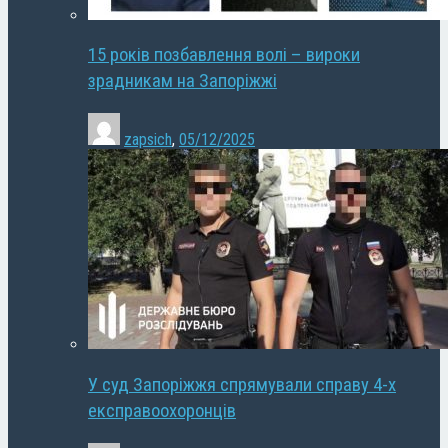
15 років позбавлення волі – вироки
зрадникам на Запоріжжі
zapsich
,
05/12/2025
У суд Запоріжжя спрямували справу 4-х
експравоохоронців