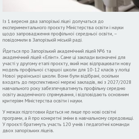
Із 1 вересня два запорізькі ліцеї долучаться до
експериментального проєкту Міністерства освіти і науки
щодо запровадження профільної середньої освіти, –
повідомили в Запорізькій міській раді.
Йдеться про Запорізький академічний ліцей №6 та
академічний ліцей «Елінт». Саме ці заклади визначені для
участі у другому етапі проєкту, який має відпрацювати нову
модель профільної старшої школи для 10-12 класів у логіці
Нової української школи. Вони були відібрані, оскільки
входять до перспективної мережі закладів, які з 2027/2028
навчального року забезпечуватимуть профільну середню
освіту академічного спрямування, і відповідають основним
критеріям Міністерства освіти і науки.
У межах підготовки йдеться не лише про нові освітні
програми, а й про конкретні зміни в навчальному середовищі.
У проєкті братимуть участь 120 учнів і педагогічні команди
двох запорізьких ліцеїв.