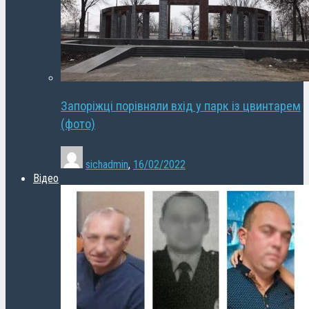
Запоріжці порівняли вхід у парк із цвинтарем
(фото)
sichadmin
,
16/02/2022
Відео