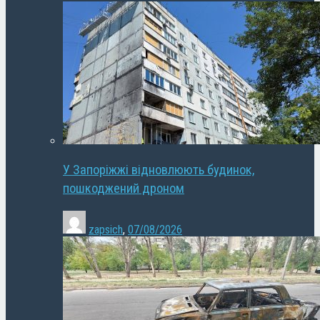
У Запоріжжі відновлюють будинок,
пошкоджений дроном
zapsich
,
07/08/2026