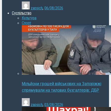
zapsich
,
06/08/2026
Суспільство
Культура
Спорт
Мільйони грошей військових на Запоріжжі
спрямували на тилових бухгалтерів: ДБР
zapsich
,
03/08/2026