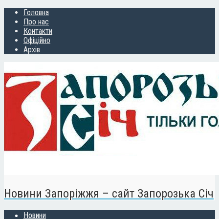
Головна
Про нас
Контакти
Офіційно
Архів
Новини Запоріжжя – сайт Запорозька Січ
Новини