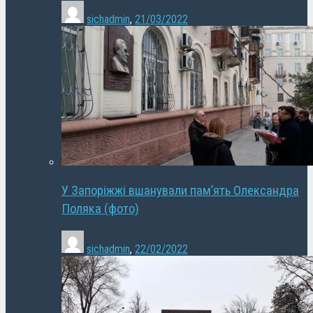
sichadmin
,
21/03/2022
У Запоріжжі вшанували пам’ять Олександра
Поляка (фото)
sichadmin
,
22/02/2022