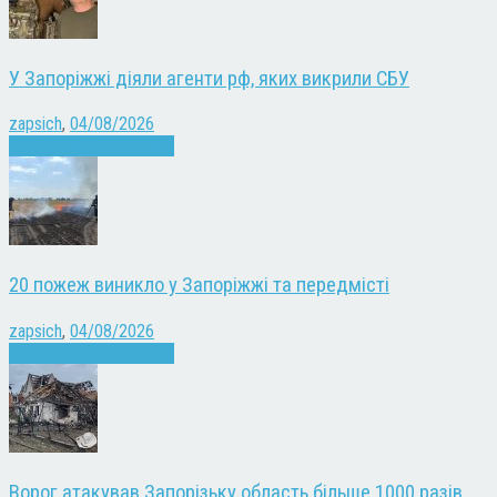
У Запоріжжі діяли агенти рф, яких викрили СБУ
zapsich
,
04/08/2026
Війна
Запоріжжя
Новини
20 пожеж виникло у Запоріжжі та передмісті
zapsich
,
04/08/2026
Війна
Запоріжжя
Новини
Ворог атакував Запорізьку область більше 1000 разів