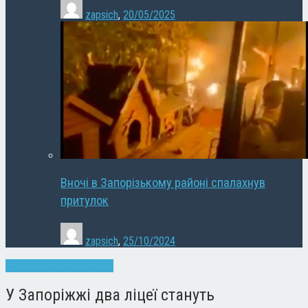
zapsich
,
20/05/2025
Вночі в Запорізькому районі спалахнув
притулок
zapsich
,
25/10/2024
Запоріжжя
Новини
Освіта
У Запоріжжі два ліцеї стануть