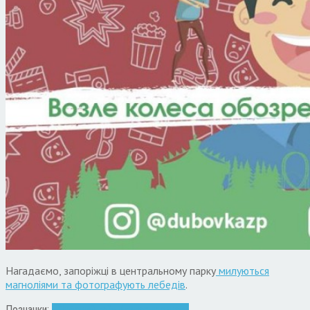
Нагадаємо, запоріжці в центральному парку
милуються
магноліями та фотографують лебедів
.
Позначки:
«Дубовий гай»
діти
парк
розваги