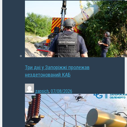
Три дні у Запоріжжі пролежав
нездетонований КАБ
zapsich
,
07/08/2026