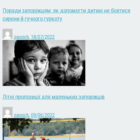
Поради запоріжцям: як допомогти дитині не боятися
сирени й гучного гуркоту
zapsich
,
18/07/2022
Літні пропозиції для маленьких запоріжців
zapsich
,
09/06/2022