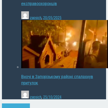
експравоохоронців
zapsich
,
20/05/2025
Вночі в Запорізькому районі спалахнув
притулок
zapsich
,
25/10/2024
Запоріжжя
Новини