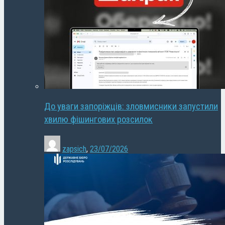
До уваги запоріжців: зловмисники запустили
хвилю фішингових розсилок
zapsich
,
23/07/2026