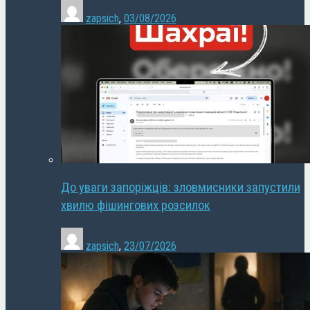
zapsich
,
03/08/2026
До уваги запоріжців: зловмисники запустили
хвилю фішингових розсилок
zapsich
,
23/07/2026