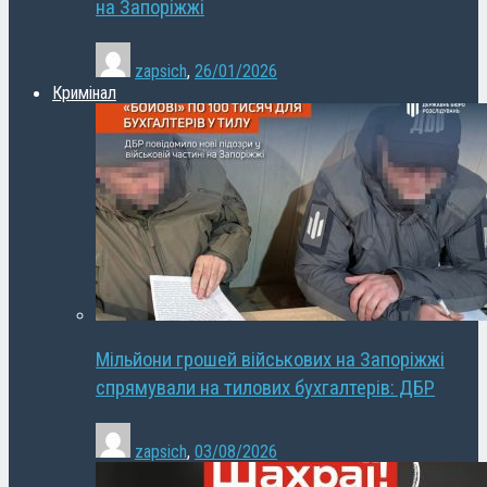
на Запоріжжі
zapsich
,
26/01/2026
Кримінал
Мільйони грошей військових на Запоріжжі
спрямували на тилових бухгалтерів: ДБР
zapsich
,
03/08/2026