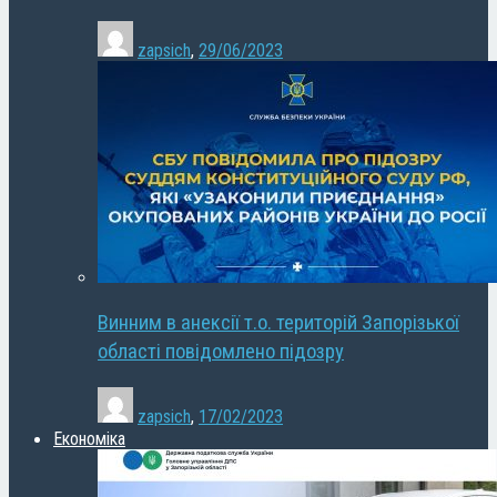
zapsich
,
29/06/2023
Винним в анексії т.о. територій Запорізької
області повідомлено підозру
zapsich
,
17/02/2023
Економіка