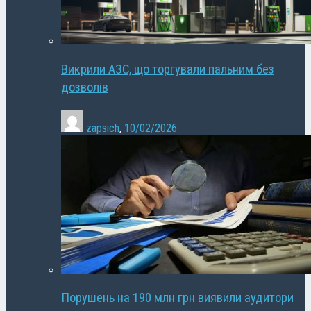
Викрили АЗС, що торгували пальним без
дозволів
zapsich
,
10/02/2026
Порушень на 190 млн грн виявили аудитори