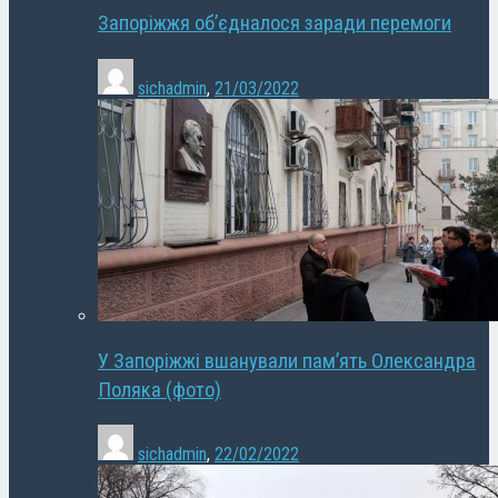
Запоріжжя об’єдналося заради перемоги
sichadmin
,
21/03/2022
У Запоріжжі вшанували пам’ять Олександра
Поляка (фото)
sichadmin
,
22/02/2022