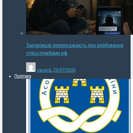
Запоріжців попереджають про вербування
спецслужбами рф
zapsich
,
23/07/2026
Політика