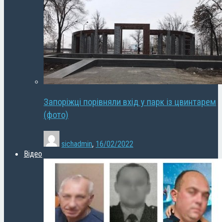
Запоріжці порівняли вхід у парк із цвинтарем
(фото)
sichadmin
,
16/02/2022
Відео