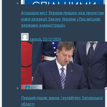
Асоціація міст України працює над проєктом
нової редакції Закону України «Про місцеві
державні адміністрації»
zapsich
,
23/12/2024
Перший пішов: вирок гауляйтеру Запорізької
області