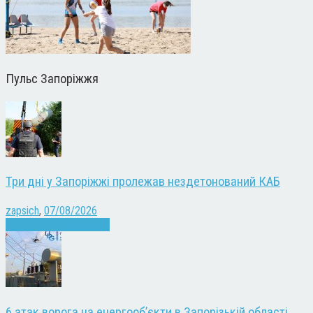
Пульс Запоріжжя
Три дні у Запоріжжі пролежав нездетонований КАБ
zapsich
,
07/08/2026
Війна
Запоріжжя
Новини
6 атак ворога на енергооб’єкти в Запорізькій області