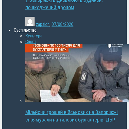
У Запоріжжі відновлюють будинок,
пошкоджений дроном
zapsich
,
07/08/2026
Суспільство
Культура
Спорт
Мільйони грошей військових на Запоріжжі
спрямували на тилових бухгалтерів: ДБР