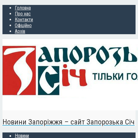
Головна
Про нас
Контакти
Офіційно
Архів
Новини Запоріжжя – сайт Запорозька Січ
Новини