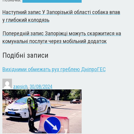
Наступний запис
У Запорізькій області собака впав
у глибокий колодязь
Попередній запис
Запоріжці можуть скаржитися на
комунальні послуги через мобільний додаток
Подібні записи
Вихідними обмежать рух греблею ДніпроГЕС
zapsich
,
30/08/2024