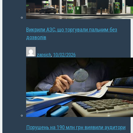
Викрили АЗС, що торгували пальним без
дозволів
zapsich
,
10/02/2026
Порушень на 190 млн грн виявили аудитори