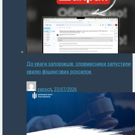
До уваги запоріжців: зловмисники запустили
хвилю фішингових розсилок
zapsich
,
23/07/2026