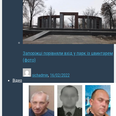
Запоріжці порівняли вхід у парк із цвинтарем
(фото)
sichadmin
,
16/02/2022
Відео