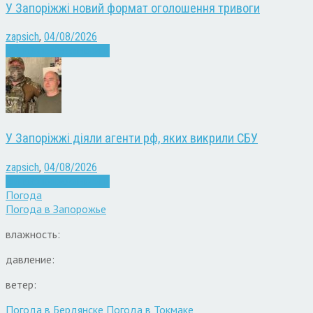
У Запоріжжі новий формат оголошення тривоги
zapsich
,
04/08/2026
Війна
Запоріжжя
Новини
У Запоріжжі діяли агенти рф, яких викрили СБУ
zapsich
,
04/08/2026
Війна
Запоріжжя
Новини
Погода
Погода в
Запорожье
влажность:
давление:
ветер:
Погода в Бердянске
Погода в Токмаке