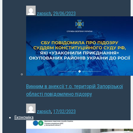
zapsich
,
29/06/2023
Винним в анексії т.о. територій Запорізької
області повідомлено підозру
zapsich
,
17/02/2023
Економіка