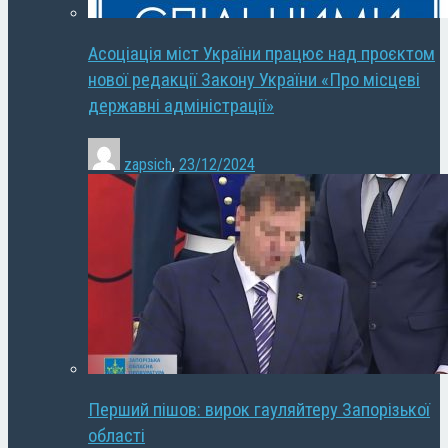
Асоціація міст України працює над проєктом
нової редакції Закону України «Про місцеві
державні адміністрації»
zapsich
,
23/12/2024
Перший пішов: вирок гауляйтеру Запорізької
області