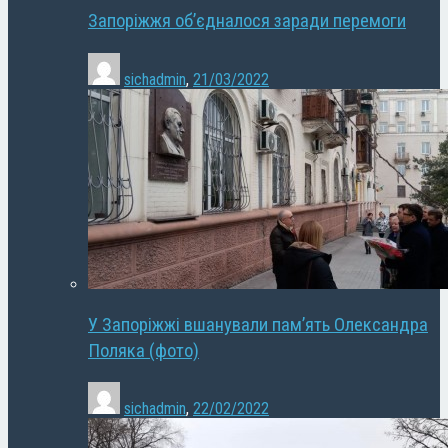
Запоріжжя об’єдналося заради перемоги
sichadmin
,
21/03/2022
У Запоріжжі вшанували пам’ять Олександра
Поляка (фото)
sichadmin
,
22/02/2022