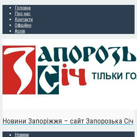
Головна
Про нас
Контакти
Офіційно
Архів
Новини Запоріжжя – сайт Запорозька Січ
Новини