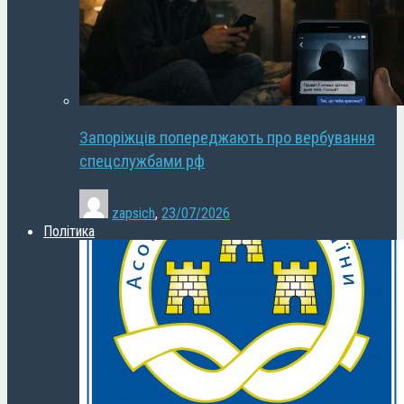
Запоріжців попереджають про вербування
спецслужбами рф
zapsich
,
23/07/2026
Політика