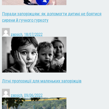
Поради запоріжцям: як допомогти дитині не боятися
сирени й гучного гуркоту
zapsich
,
18/07/2022
Літні пропозиції для маленьких запоріжців
zapsich
,
09/06/2022