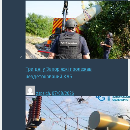
Три дні у Запоріжжі пролежав
нездетонований КАБ
zapsich
,
07/08/2026