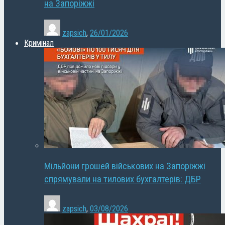
на Запоріжжі
zapsich
,
26/01/2026
Кримінал
Мільйони грошей військових на Запоріжжі
спрямували на тилових бухгалтерів: ДБР
zapsich
,
03/08/2026