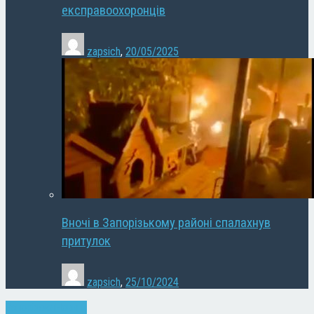
експравоохоронців
zapsich
,
20/05/2025
Вночі в Запорізькому районі спалахнув
притулок
zapsich
,
25/10/2024
Запоріжжя
Новини