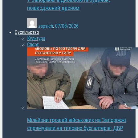
У Запоріжжі відновлюють будинок,
пошкоджений дроном
zapsich
,
07/08/2026
Суспільство
Культура
Спорт
Мільйони грошей військових на Запоріжжі
спрямували на тилових бухгалтерів: ДБР