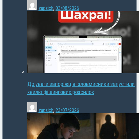
zapsich
,
03/08/2026
До уваги запоріжців: зловмисники запустили
хвилю фішингових розсилок
zapsich
,
23/07/2026