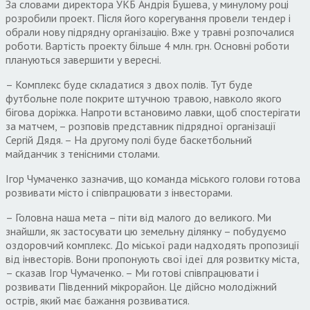
За словами директора УКБ Андрія Бушева, у минулому році
розробили проект. Після його корегування провели тендер і
обрали нову підрядну організацію. Вже у травні розпочалися
роботи. Вартість проекту більше 4 млн. грн. Основні роботи
плануються завершити у вересні.
– Комплекс буде складатися з двох полів. Тут буде
футбольне поле покрите штучною травою, навколо якого
бігова доріжка. Напроти встановимо лавки, щоб спостерігати
за матчем, – розповів представник підрядної організації
Сергій Дядя. – На другому полі буде баскетбольний
майданчик з тенісними столами.
Ігор Чумаченко зазначив, що команда міського голови готова
розвивати місто і співпрацювати з інвесторами.
– Головна наша мета – піти від малого до великого. Ми
знайшли, як застосувати цю земельну ділянку – побудуємо
оздоровчий комплекс. До міської ради надходять пропозиції
від інвесторів. Вони пропонують свої ідеї для розвитку міста,
– сказав Ігор Чумаченко. – Ми готові співпрацювати і
розвивати Південний мікрорайон. Це дійсно молодіжний
острів, який має бажання розвиватися.