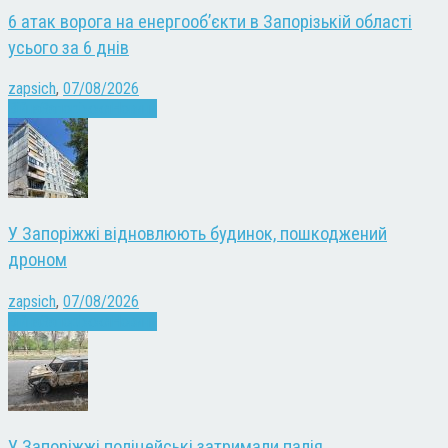
6 атак ворога на енергооб’єкти в Запорізькій області
усього за 6 днів
zapsich
,
07/08/2026
Війна
Запоріжжя
Новини
У Запоріжжі відновлюють будинок, пошкоджений
дроном
zapsich
,
07/08/2026
Війна
Запоріжжя
Новини
У Запоріжжі поліцейські затримали палія