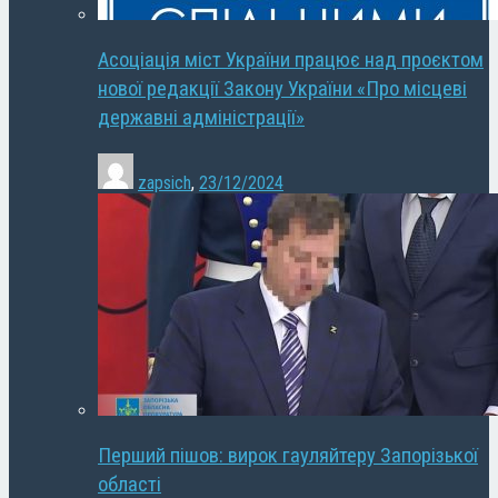
Асоціація міст України працює над проєктом
нової редакції Закону України «Про місцеві
державні адміністрації»
zapsich
,
23/12/2024
Перший пішов: вирок гауляйтеру Запорізької
області