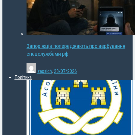
Запоріжців попереджають про вербування
спецслужбами рф
zapsich
,
23/07/2026
Політика