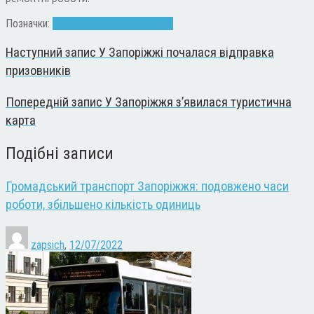
Позначки:
гроші
проїзні
транспорт
ціна
Наступний запис
У Запоріжжі почалася відправка
призовників
Попередній запис
У Запоріжжя з’явилася туристична
карта
Подібні записи
Громадський транспорт Запоріжжя: подовжено часи
роботи, збільшено кількість одиниць
zapsich
,
12/07/2022