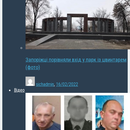
Запоріжці порівняли вхід у парк із цвинтарем
(фото)
sichadmin
,
16/02/2022
Відео