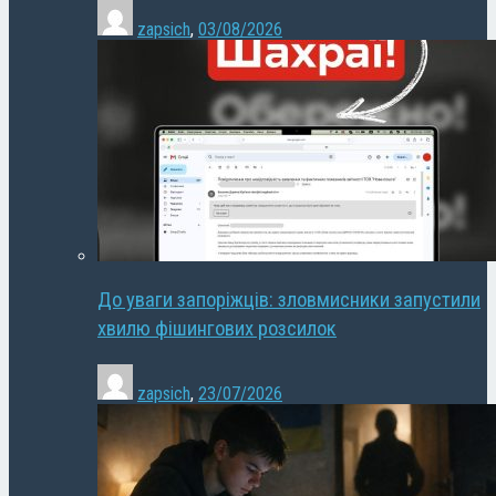
zapsich
,
03/08/2026
До уваги запоріжців: зловмисники запустили
хвилю фішингових розсилок
zapsich
,
23/07/2026