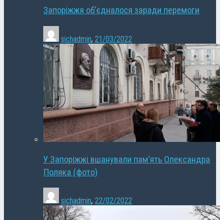
Запоріжжя об’єдналося заради перемоги
sichadmin
,
21/03/2022
У Запоріжжі вшанували пам’ять Олександра
Поляка (фото)
sichadmin
,
22/02/2022