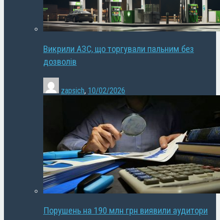
Викрили АЗС, що торгували пальним без
дозволів
zapsich
,
10/02/2026
Порушень на 190 млн грн виявили аудитори