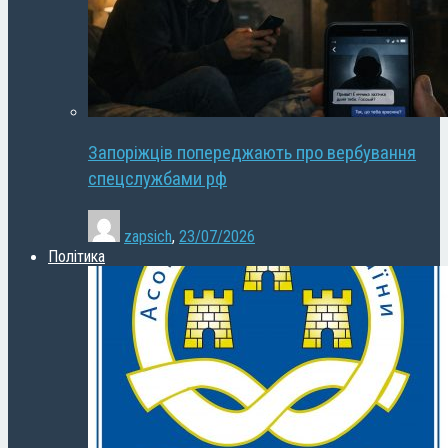
Запоріжців попереджають про вербування
спецслужбами рф
zapsich
,
23/07/2026
Політика