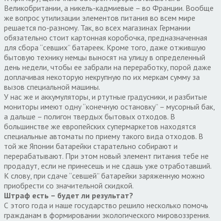
Великобритании, а никель-кадмиевые – во Франции. Вообще
же вопрос утилизации элементов питания во всем мире
решается по-разному. Так, во всех магазинах Германии
обязательно стоит картонная коробочка, предназначенная
для сбора “севших” батареек. Кроме того, даже отжившую
бытовую технику немцы выносят на улицу в определенный
день недели, чтобы ее забрали на переработку, порой даже
доплачивая некоторую некрупную по их меркам сумму за
вызов специальной машины.
У нас же и аккумуляторы, и ртутные градусники, и разбитые
мониторы имеют одну “конечную остановку” – мусорный бак,
а дальше – полигон твердых бытовых отходов. В
большинстве же европейских супермаркетов находятся
специальные автоматы по приему такого вида отходов. В
той же Японии батарейки старательно собирают и
перерабатывают. При этом новый элемент питания тебе не
продадут, если не принесешь и не сдашь уже отработавший.
К слову, при сдаче “севшей” батарейки заряженную можно
приобрести со значительной скидкой.
Штраф есть – будет ли результат?
С этого года и наше государство решило несколько помочь
гражданам в формировании экологического мировоззрения.