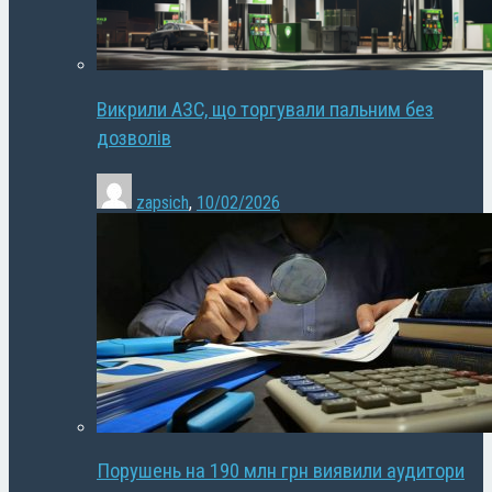
Викрили АЗС, що торгували пальним без
дозволів
zapsich
,
10/02/2026
Порушень на 190 млн грн виявили аудитори