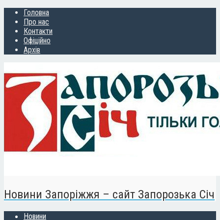
Головна
Про нас
Контакти
Офіційно
Архів
Новини Запоріжжя – сайт Запорозька Січ
Новини