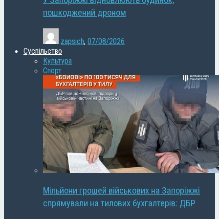
У Запоріжжі відновлюють будинок,
пошкоджений дроном
zapsich
,
07/08/2026
Суспільство
Культура
Спорт
Мільйони грошей військових на Запоріжжі
спрямували на тилових бухгалтерів: ДБР