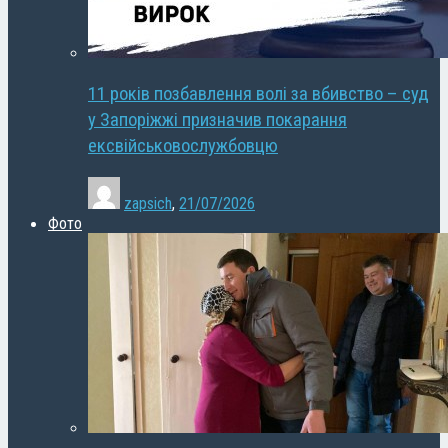
11 років позбавлення волі за вбивство – суд
у Запоріжжі призначив покарання
ексвійськовослужбовцю
zapsich
,
21/07/2026
Фото