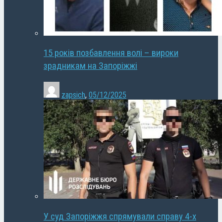
15 років позбавлення волі – вироки
зрадникам на Запоріжжі
zapsich
,
05/12/2025
У суд Запоріжжя спрямували справу 4-х