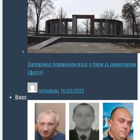
Запоріжці порівняли вхід у парк із цвинтарем
(фото)
sichadmin
,
16/02/2022
Відео