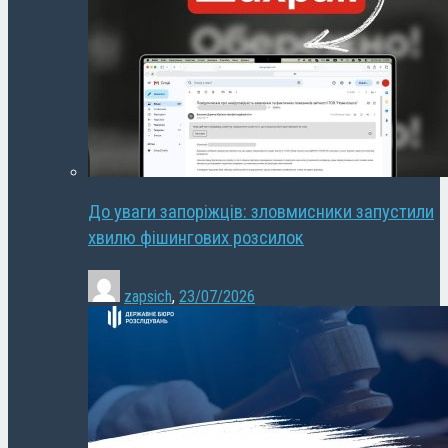
До уваги запоріжців: зловмисники запустили
хвилю фішингових розсилок
zapsich
,
23/07/2026