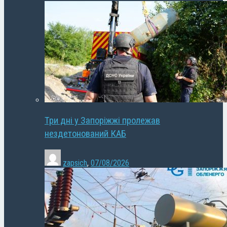
Три дні у Запоріжжі пролежав
нездетонований КАБ
zapsich
,
07/08/2026