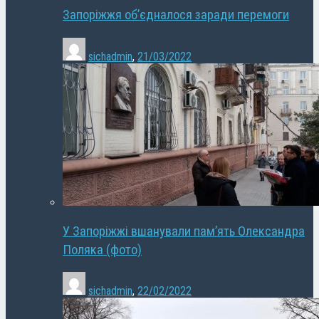
Запоріжжя об’єдналося заради перемоги
sichadmin
,
21/03/2022
У Запоріжжі вшанували пам’ять Олександра
Поляка (фото)
sichadmin
,
22/02/2022