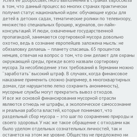
в том, что данный процесс во многих странах практически
получил статус национальной идеи: обучающие курсы для
детей в детских садах, тематические ролики по телевизору,
множество специальных брошюр, журналов, он-лайн-
консультаций. И люди, охваченные государственной
пропагандой, занимаются сортировкой мусора довольно
охотно, ведь в сознание европейцев заложена мысль: не
обязаловку делаешь – планету спасаешь. 65 процентов
немцев, отвечая на вопрос о том, что они делают для охраны
окружающей среды, прежде всего назвали сортировку
мусора. За несоблюдение этих требований в Германии можно
“заработать” высокий штраф. В случаях, когда финансовое
наказание применить сложно (например, в многоквартирных
домах, где нарушителю легко сохранить анонимность),
мусорные службы могут прекратить вывоз отходов.
И все же основой финансирования мусорной отрасли
являются отнюдь не штрафы, а экологическое самосознание
и реальная работа властей, которые понимают, что
раздельный сбор мусора – это шаг по сохранению природы и
своего здоровья. У нас же такое обращение с отходами как
было уделом отдельных сознательных личностей, так и
останется на этом же уровне. Обществу не предложено ни