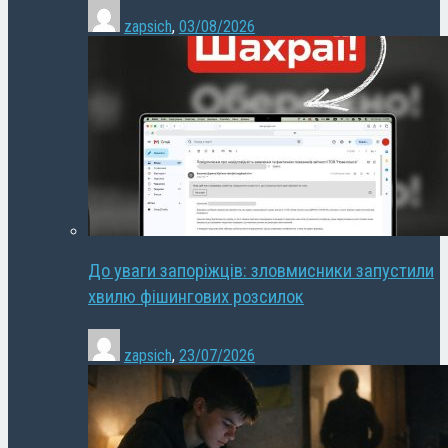
zapsich
,
03/08/2026
До уваги запоріжців: зловмисники запустили
хвилю фішингових розсилок
zapsich
,
23/07/2026