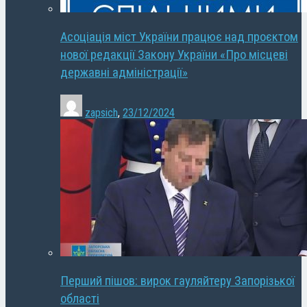
Асоціація міст України працює над проєктом
нової редакції Закону України «Про місцеві
державні адміністрації»
zapsich
,
23/12/2024
Перший пішов: вирок гауляйтеру Запорізької
області