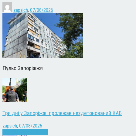
zapsich
,
07/08/2026
Пульс Запоріжжя
Три дні у Запоріжжі пролежав нездетонований КАБ
zapsich
,
07/08/2026
Війна
Запоріжжя
Новини