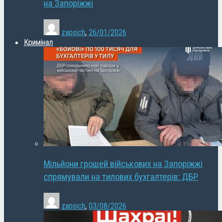
на Запоріжжі
zapsich
,
26/01/2026
Кримінал
Мільйони грошей військових на Запоріжжі
спрямували на тилових бухгалтерів: ДБР
zapsich
,
03/08/2026