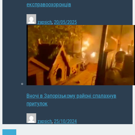
експравоохоронців
zapsich
,
20/05/2025
Вночі в Запорізькому районі спалахнув
притулок
zapsich
,
25/10/2024
Новини