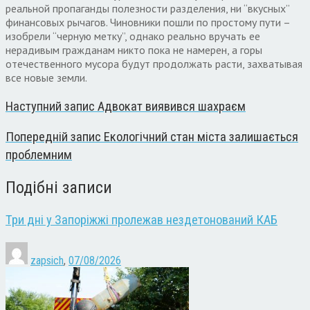
реальной пропаганды полезности разделения, ни “вкусных”
финансовых рычагов. Чиновники пошли по простому пути –
изобрели “черную метку”, однако реально вручать ее
нерадивым гражданам никто пока не намерен, а горы
отечественного мусора будут продолжать расти, захватывая
все новые земли.
Наступний запис
Адвокат виявився шахраєм
Попередній запис
Екологічний стан міста залишається
проблемним
Подібні записи
Три дні у Запоріжжі пролежав нездетонований КАБ
zapsich
,
07/08/2026