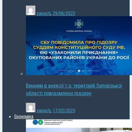
zapsich
,
29/06/2023
Винним в анексії т.о. територій Запорізької
області повідомлено підозру
zapsich
,
17/02/2023
Економіка