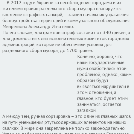
– В 2012 году в Украине за несоблюдение городами и их
жителями правил раздельного сбора мусора планируется
введение штрафных санкций, – заявил начальник управления
благоустройства территорий и коммунального обслуживания
Минрегиона Александр Игнатенко.
По его словам, для граждан штраф составит от 340 гривен, а
для должностных лиц исполнительных комитетов городских
администраций, которые не обеспечили условия для
раздельного сбора мусора, до 1700 гривен.
Конечно, хорошо, что
наши государственные
мужи озаботились этой
проблемой, однако, каким
образом будут
выявляться нарушители в
этом отношении, а
главное, кто будет этим
заниматься, остается
загадкой.
А между тем, ручная сортировка – это один из главных шагов
на пути уменьшения ртутьсодержащих элементов на наших
свалках. В мире она закреплена не только законодательно.
Успех ее добросовестного выполнения в странах Евросоюза