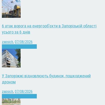
6 атак ворога на енергооб’єкти в Запорізькій області
усього за 6 днів
zapsich
,
07/08/2026
Війна
Запоріжжя
Новини
У Запоріжжі відновлюють будинок, пошкоджений
дроном
zapsich
,
07/08/2026
Війна
Запоріжжя
Новини