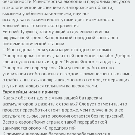
безопасности Министерства экологии и природных ресурсов
и экологической инспекцией в Запорожской области,
высшими учебными заведениями, научно-
исследовательскими институтами дает возможность
дальнейшего технического развития.
Евгений Тулушев, заведующий отделением гигиены
окружающей среды Запорожской городской санитарно-
эпидемиологической станции:
– Много делает для утилизации отходов не только
“Запорожпромэкология”, за что ей огромное спасибо. Доброе
слово нужно сказать в адрес “Европейского стандарта”,
“Запорожьевторресурсов”. Они успешно работают по
утилизации особо опасных отходов – люминесцентных ламп,
отработанных автопокрышек, многих отходов, содержащих
ртуть и являющихся сильными канцерогенами.
Европейцы нам в пример
Как же обстоит дело с утилизацией батареек и
аккумуляторов в развитых странах? Следует отметить, что
процесс переработки стоит дороже, чем полученное в ее
результате сырье, зато экология остается без потрясений.
Всего в европейских странах такой переработкой
занимаются около 40 предприятий.
К примеру, щелочные батареи перерабатываются в