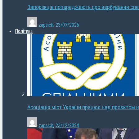
Запоріжців попереджають про вербування сп
zapsich
,
23/07/2026
Політика
Асоціація міст України працює над проєктом н
zapsich
,
23/12/2024