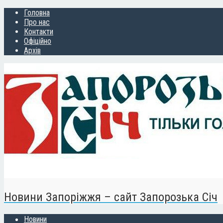
Головна
Про нас
Контакти
Офіційно
Архів
Новини Запоріжжя – сайт Запорозька Січ
Новини