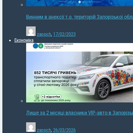
Винним в анексії т.о. територій Запорізької об
zapsich
,
17/02/2023
Економіка
Лише за 2 місяці власники VIP-авто в Запорізь
zapsich
,
26/03/2026