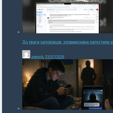
До уваги запоріжців: зловмисники запустили 
zapsich
,
23/07/2026