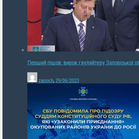
Перший пішов: вирок гауляйтеру Запорізької о
zapsich
,
29/06/2023