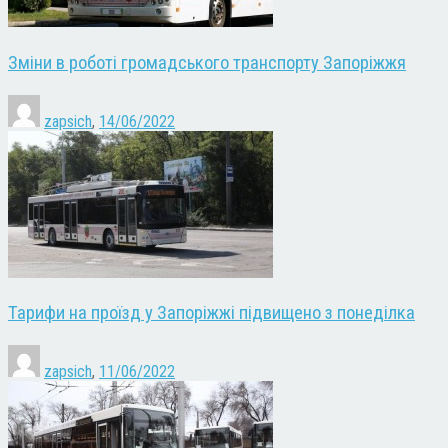
Зміни в роботі громадського транспорту Запоріжжя
zapsich
,
14/06/2022
Тарифи на проїзд у Запоріжжі підвищено з понеділка
zapsich
,
11/06/2022