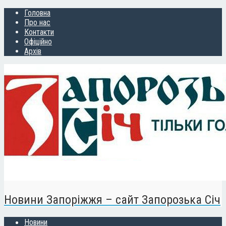
Головна
Про нас
Контакти
Офіційно
Архів
Новини Запоріжжя – сайт Запорозька Січ
Новини