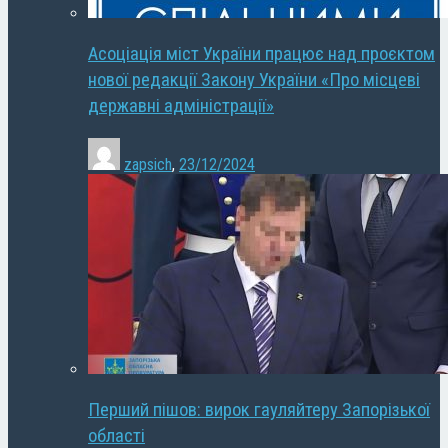
Асоціація міст України працює над проєктом
нової редакції Закону України «Про місцеві
державні адміністрації»
zapsich
,
23/12/2024
Перший пішов: вирок гауляйтеру Запорізької
області