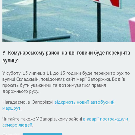
У Комунарському районі на дві години буде перекрита
вулиця
У суботу, 13 липня, з 11 до 13 години буде перекрито рух по
вулиці Складській, повідомляє сайт мерії Запоріжжя. Водіїв
просять бути уважними та дотримуватися правил
дорожнього руху.
Нагадаємо, в Запоріжжі
відкриють новий автобусний
маршрут
.
Читайте також: У Запорізькому районі
в аварії постраждали
семеро людей
.