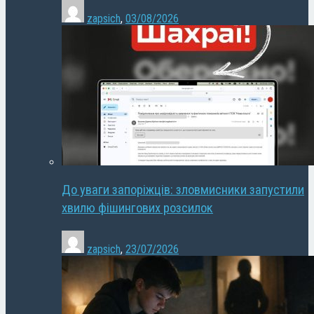
zapsich
,
03/08/2026
До уваги запоріжців: зловмисники запустили
хвилю фішингових розсилок
zapsich
,
23/07/2026