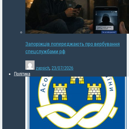
Запоріжців попереджають про вербування
спецслужбами рф
zapsich
,
23/07/2026
Політика