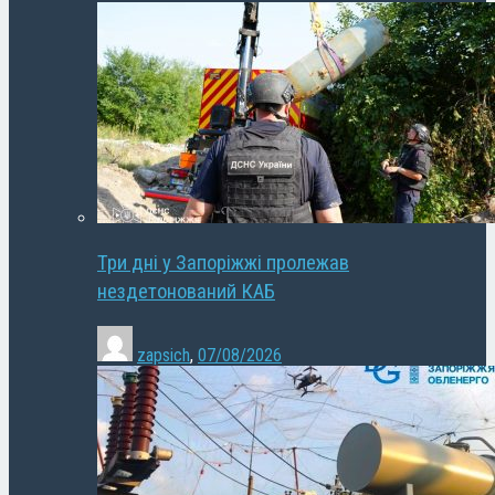
Три дні у Запоріжжі пролежав
нездетонований КАБ
zapsich
,
07/08/2026