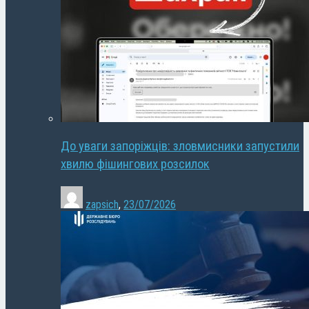
До уваги запоріжців: зловмисники запустили
хвилю фішингових розсилок
zapsich
,
23/07/2026