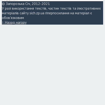
© Запорозька Січ, 2012-2021
У разі використання текстів, частин текстів та ілюстративних
матеріалів сайту sich.zp.ua гіперпосилання на матеріал є
обов'язковим
↑ Назад нагору