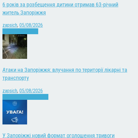
6 років за розбещення дитини отримав 63-річний
житель Запоріжжя
zapsich
,
05/08/2026
Запоріжжя
Новини
Атаки на Запоріжжя: влучання по території лікарні та
транспорту
zapsich
,
05/08/2026
Війна
Запоріжжя
Новини
У Запоріжжі новий формат оголошення тривоги