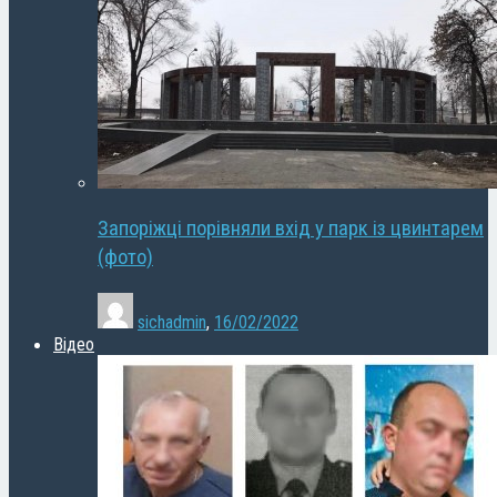
Запоріжці порівняли вхід у парк із цвинтарем
(фото)
sichadmin
,
16/02/2022
Відео