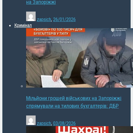
на Запоріжжі
zapsich
,
26/01/2026
Кримінал
Мільйони грошей військових на Запоріжжі
спрямували на тилових бухгалтерів: ДБР
zapsich
,
03/08/2026