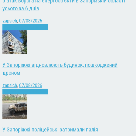
6 атак ворога на енергооб’єкти в Запорізькій області
усього за 6 днів
zapsich
,
07/08/2026
Війна
Запоріжжя
Новини
У Запоріжжі відновлюють будинок, пошкоджений
дроном
zapsich
,
07/08/2026
Війна
Запоріжжя
Новини
У Запоріжжі поліцейські затримали палія