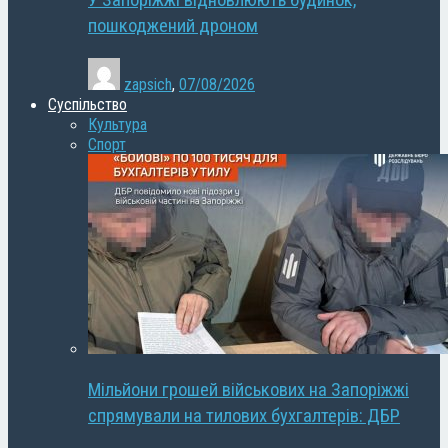
У Запоріжжі відновлюють будинок,
пошкоджений дроном
zapsich
,
07/08/2026
Суспільство
Культура
Спорт
Мільйони грошей військових на Запоріжжі
спрямували на тилових бухгалтерів: ДБР