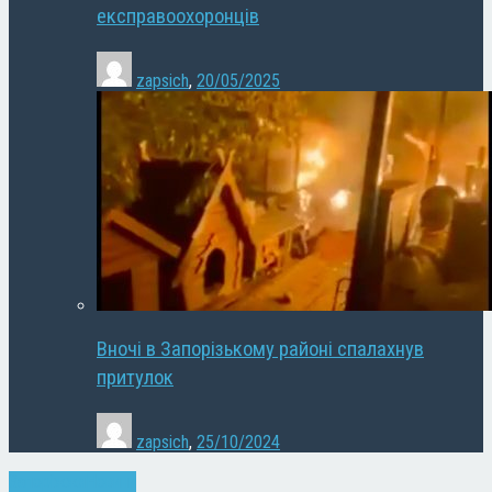
експравоохоронців
zapsich
,
20/05/2025
Вночі в Запорізькому районі спалахнув
притулок
zapsich
,
25/10/2024
Запоріжжя
Новини