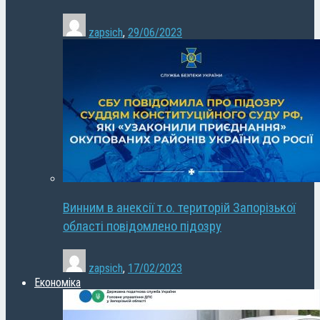
zapsich
,
29/06/2023
Винним в анексії т.о. територій Запорізької
області повідомлено підозру
zapsich
,
17/02/2023
Економіка