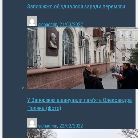
Запоріжжя об’єдналося заради перемоги
sichadmin
,
21/03/2022
У Запоріжжі вшанували пам’ять Олександра
Поляка (фото)
sichadmin
,
22/02/2022