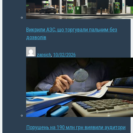
Викрили АЗС, що торгували пальним без
дозволів
zapsich
,
10/02/2026
Порушень на 190 млн грн виявили аудитори