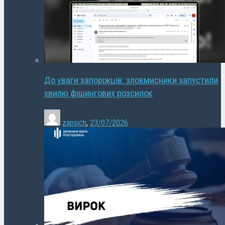
До уваги запоріжців: зловмисники запустили
хвилю фішингових розсилок
zapsich
,
23/07/2026