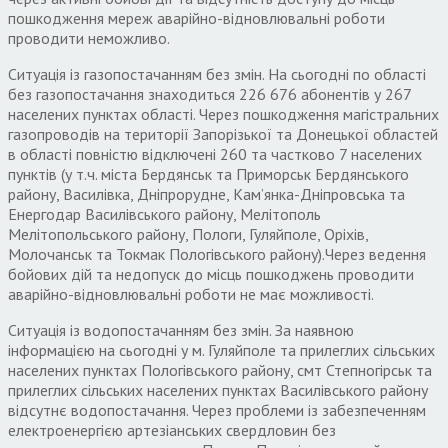
пошкодження мереж аварійно-відновлювальні роботи
проводити неможливо.
Ситуація із газопостачанням без змін. На сьогодні по області
без газопостачання знаходиться 226 676 абонентів у 267
населених пунктах області. Через пошкодження магістральних
газопроводів на території Запорізької та Донецької областей
в області повністю відключені 260 та частково 7 населених
пунктів (у т.ч. міста Бердянськ та Приморськ Бердянського
району, Василівка, Дніпрорудне, Кам’янка-Дніпровська та
Енергодар Василівського району, Мелітополь
Мелітопольського району, Пологи, Гуляйполе, Оріхів,
Молочанськ та Токмак Пологівського району).Через ведення
бойових дій та недопуск до місць пошкоджень проводити
аварійно-відновлювальні роботи не має можливості.
Ситуація із водопостачанням без змін. За наявною
інформацією на сьогодні у м. Гуляйполе та прилеглих сільських
населених пунктах Пологівського району, смт Степногірськ та
прилеглих сільських населених пунктах Василівського району
відсутнє водопостачання. Через проблеми із забезпеченням
електроенергією артезіанських свердловин без