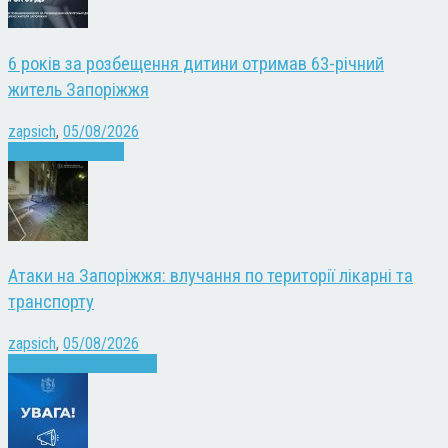
6 років за розбещення дитини отримав 63-річний
житель Запоріжжя
zapsich
,
05/08/2026
Запоріжжя
Новини
Атаки на Запоріжжя: влучання по території лікарні та
транспорту
zapsich
,
05/08/2026
Війна
Запоріжжя
Новини