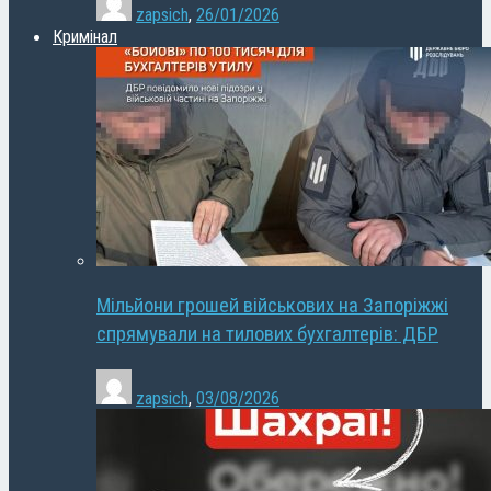
zapsich
,
26/01/2026
Кримінал
Мільйони грошей військових на Запоріжжі
спрямували на тилових бухгалтерів: ДБР
zapsich
,
03/08/2026