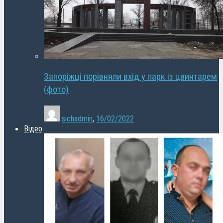
Запоріжці порівняли вхід у парк із цвинтарем
(фото)
sichadmin
,
16/02/2022
Відео