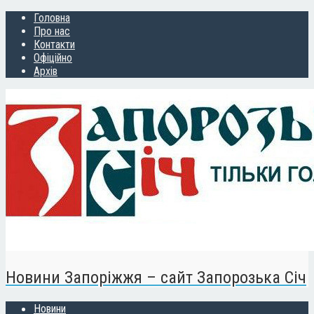
Головна
Про нас
Контакти
Офіційно
Архів
Новини Запоріжжя – сайт Запорозька Січ
Новини