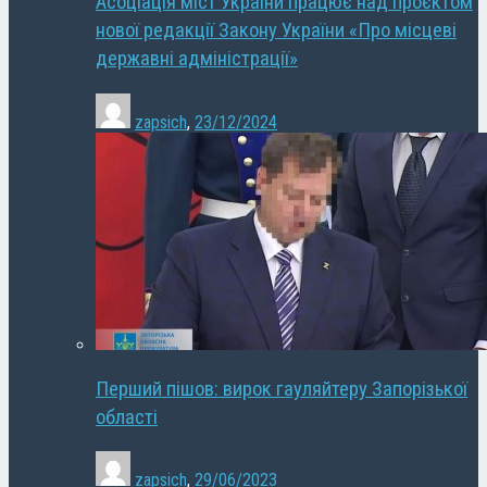
Асоціація міст України працює над проєктом
нової редакції Закону України «Про місцеві
державні адміністрації»
zapsich
,
23/12/2024
Перший пішов: вирок гауляйтеру Запорізької
області
zapsich
,
29/06/2023