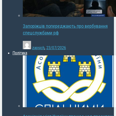
Запоріжців попереджають про вербування
спецслужбами рф
zapsich
,
23/07/2026
Політика