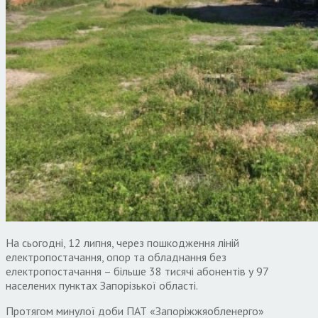
На сьогодні, 12 липня, через пошкодження ліній
електропостачання, опор та обладнання без
електропостачання – більше 38 тисячі абонентів у 97
населених пунктах Запорізької області.
Протягом минулої доби ПАТ «Запоріжжяобленерго»