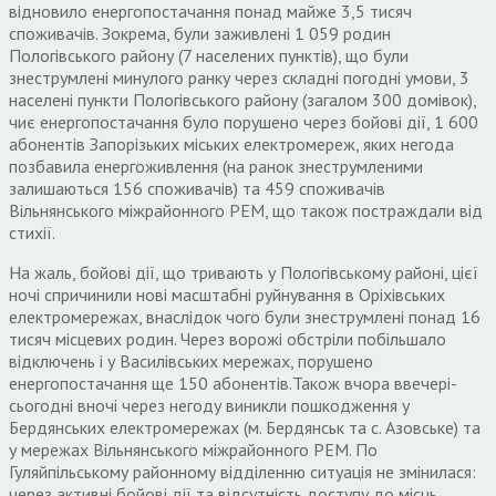
відновило енергопостачання понад майже 3,5 тисяч
споживачів. Зокрема, були заживлені 1 059 родин
Пологівського району (7 населених пунктів), що були
знеструмлені минулого ранку через складні погодні умови, 3
населені пункти Пологівського району (загалом 300 домівок),
чиє енергопостачання було порушено через бойові дії, 1 600
абонентів Запорізьких міських електромереж, яких негода
позбавила енергоживлення (на ранок знеструмленими
залишаються 156 споживачів) та 459 споживачів
Вільнянського міжрайонного РЕМ, що також постраждали від
стихії.
На жаль, бойові дії, що тривають у Пологівському районі, цієї
ночі спричинили нові масштабні руйнування в Оріхівських
електромережах, внаслідок чого були знеструмлені понад 16
тисяч місцевих родин. Через ворожі обстріли побільшало
відключень і у Василівських мережах, порушено
енергопостачання ще 150 абонентів.Також вчора ввечері-
сьогодні вночі через негоду виникли пошкодження у
Бердянських електромережах (м. Бердянськ та с. Азовське) та
у мережах Вільнянського міжрайонного РЕМ. По
Гуляйпільському районному відділенню ситуація не змінилася:
через активні бойові дії та відсутність доступу до місць