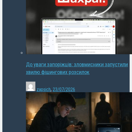
До уваги запоріжців: зловмисники запустили
хвилю фішингових розсилок
zapsich
,
23/07/2026