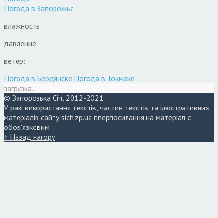
Погода в
Запорожье
влажность:
давление:
ветер:
Погода в Бердянске
Погода в Токмаке
загрузка...
© Запорозька Січ, 2012-2021
У разі використання текстів, частин текстів та ілюстративних
матеріалів сайту sich.zp.ua гіперпосилання на матеріал є
обов'язковим
↑ Назад нагору