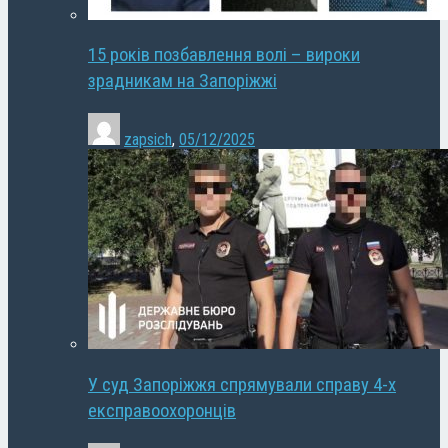
15 років позбавлення волі – вироки
зрадникам на Запоріжжі
zapsich
,
05/12/2025
У суд Запоріжжя спрямували справу 4-х
експравоохоронців