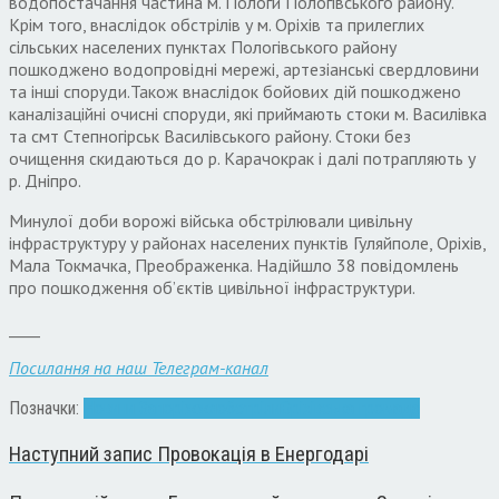
водопостачання частина м. Пологи Пологівського району.
Крім того, внаслідок обстрілів у м. Оріхів та прилеглих
сільських населених пунктах Пологівського району
пошкоджено водопровідні мережі, артезіанські свердловини
та інші споруди.Також внаслідок бойових дій пошкоджено
каналізаційні очисні споруди, які приймають стоки м. Василівка
та смт Степногірськ Василівського району. Стоки без
очищення скидаються до р. Карачокрак і далі потрапляють у
р. Дніпро.
Минулої доби ворожі війська обстрілювали цивільну
інфраструктуру у районах населених пунктів Гуляйполе, Оріхів,
Мала Токмачка, Преображенка. Надійшло 38 повідомлень
про пошкодження об’єктів цивільної інфраструктури.
____
Посилання на наш Телеграм-канал
Позначки:
Новини Запоріжжя
обстріли
Оріхівська громада
Наступний запис
Провокація в Енергодарі