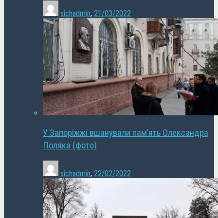
sichadmin
,
21/03/2022
У Запоріжжі вшанували пам’ять Олександра
Поляка (фото)
sichadmin
,
22/02/2022