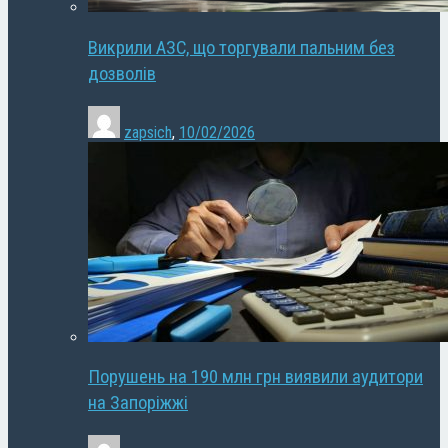
Викрили АЗС, що торгували пальним без
дозволів
zapsich
,
10/02/2026
Порушень на 190 млн грн виявили аудитори
на Запоріжжі