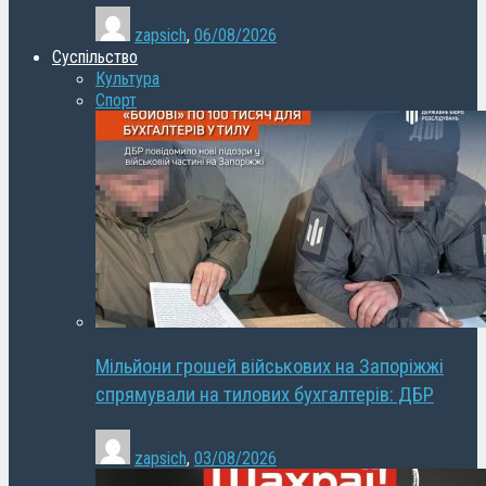
zapsich
,
06/08/2026
Суспільство
Культура
Спорт
Мільйони грошей військових на Запоріжжі
спрямували на тилових бухгалтерів: ДБР
zapsich
,
03/08/2026