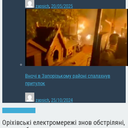
zapsich
,
20/05/2025
Вночі в Запорізькому районі спалахнув
притулок
zapsich
,
25/10/2024
Запоріжжя
Новини
Оріхівські електромережі знов обстріляні,