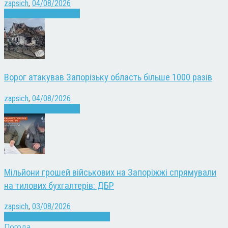
zapsich
,
04/08/2026
Війна
Запоріжжя
Новини
Ворог атакував Запорізьку область більше 1000 разів
zapsich
,
04/08/2026
Війна
Запоріжжя
Новини
Мільйони грошей військових на Запоріжжі спрямували
на тилових бухгалтерів: ДБР
zapsich
,
03/08/2026
Війна
Запоріжжя
Кримінал
Новини
Погода