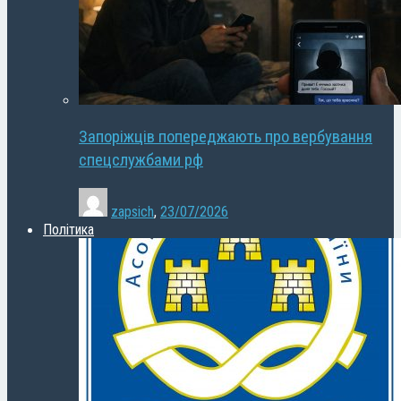
Запоріжців попереджають про вербування
спецслужбами рф
zapsich
,
23/07/2026
Політика