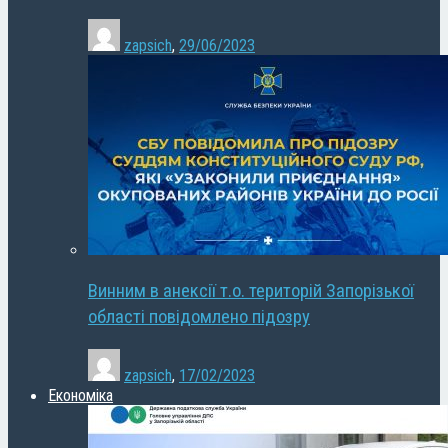
zapsich
,
29/06/2023
Винним в анексії т.о. територій Запорізької
області повідомлено підозру
zapsich
,
17/02/2023
Економіка