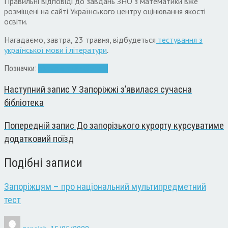
Правильні відповіді до завдань ЗНО з математики вже
розміщені на сайті Українського центру оцінювання якості
освіти.
Нагадаємо, завтра, 23 травня, відбудеться
тестування з
української мови і літератури
.
Позначки:
абітурієнти
ЗНО
іспити
Наступний запис
У Запоріжжі з’явилася сучасна
бібліотека
Попередній запис
До запорізького курорту курсуватиме
додатковий поїзд
Подібні записи
Запоріжцям – про національний мультипредметний
тест