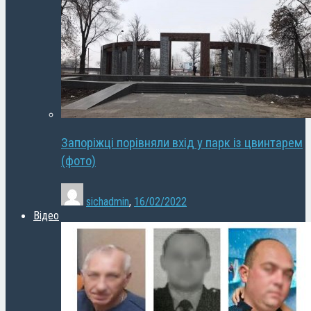
Запоріжці порівняли вхід у парк із цвинтарем
(фото)
sichadmin
,
16/02/2022
Відео