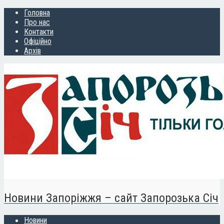
Головна
Про нас
Контакти
Офіційно
Архів
Новини Запоріжжя – сайт Запорозька Січ
Новини