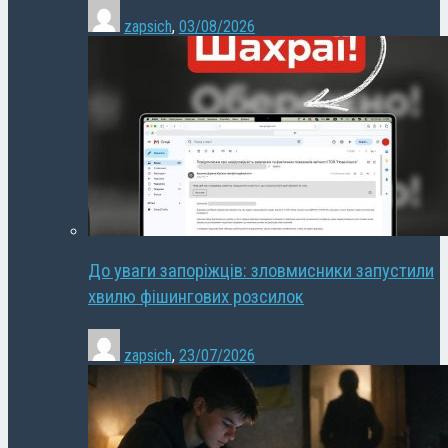
zapsich
,
03/08/2026
До уваги запоріжців: зловмисники запустили
хвилю фішингових розсилок
zapsich
,
23/07/2026