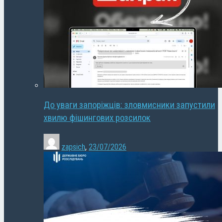
До уваги запоріжців: зловмисники запустили
хвилю фішингових розсилок
zapsich
,
23/07/2026