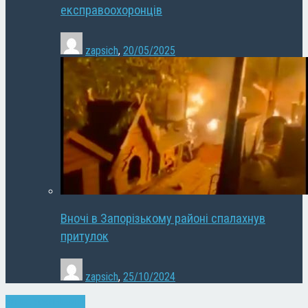
експравоохоронців
zapsich
,
20/05/2025
Вночі в Запорізькому районі спалахнув
притулок
zapsich
,
25/10/2024
Запоріжжя
Новини