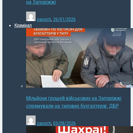
на Запоріжжі
zapsich
,
26/01/2026
Кримінал
Мільйони грошей військових на Запоріжжі
спрямували на тилових бухгалтерів: ДБР
zapsich
,
03/08/2026