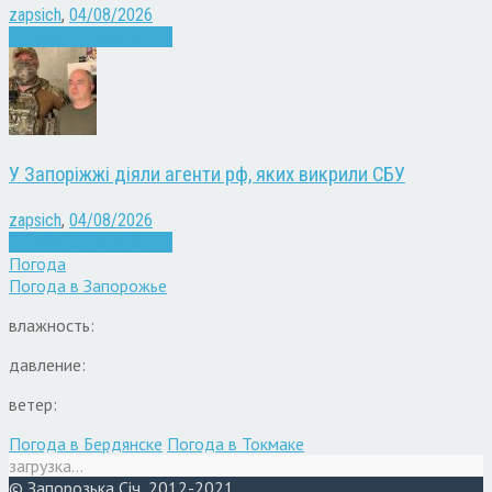
zapsich
,
04/08/2026
Війна
Запоріжжя
Новини
У Запоріжжі діяли агенти рф, яких викрили СБУ
zapsich
,
04/08/2026
Війна
Запоріжжя
Новини
Погода
Погода в
Запорожье
влажность:
давление:
ветер:
Погода в Бердянске
Погода в Токмаке
загрузка...
© Запорозька Січ, 2012-2021