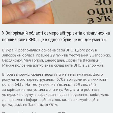
У Запорізькій області семеро абітурієнтів спізнилися на
перший іспит ЗНО, ще в одного були не всі документи
В Україні розпочалася основна сесія ЗНО. Цього року в
Запорізькій області працює 29 пунктів тестування у Запоріжжі,
Бердянську, Мелітополі, Енергодарі, Оріхіві та Василівці.
Майже половина абітурієнтів складають ЗНО в Запоріжжі.
Вчора запоріжці склали перший іспит з математики. Цього
року на нього зареєструвалися 6702 абітурієнти, з яких іспит
склали 6435. На тестування не з’явилися 259 людей, 8
запоріжців не допустили до іспиту. Результати робіт ще
чотирьох не будуть зараховані через порушення, повідомляє
департамент інформаційної діяльності та комунікацій з
громадськістю Запорізької ОДА.