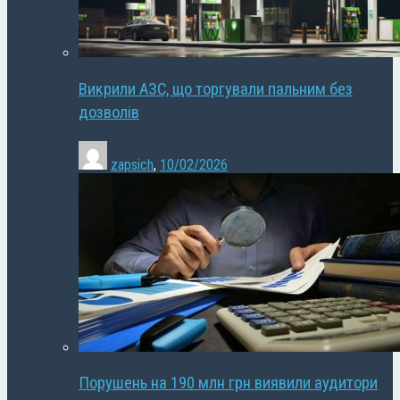
Викрили АЗС, що торгували пальним без
дозволів
zapsich
,
10/02/2026
Порушень на 190 млн грн виявили аудитори