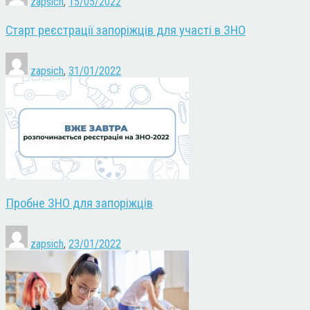
zapsich
,
15/05/2022
Старт реєстрації запоріжців для участі в ЗНО
zapsich
,
31/01/2022
Пробне ЗНО для запоріжців
zapsich
,
23/01/2022