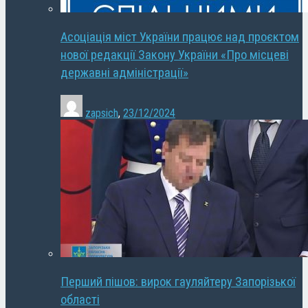
Асоціація міст України працює над проєктом
нової редакції Закону України «Про місцеві
державні адміністрації»
zapsich
,
23/12/2024
Перший пішов: вирок гауляйтеру Запорізької
області