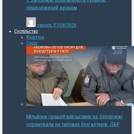
У Запоріжжі відновлюють будинок,
пошкоджений дроном
zapsich
,
07/08/2026
Суспільство
Культура
Спорт
Мільйони грошей військових на Запоріжжі
спрямували на тилових бухгалтерів: ДБР