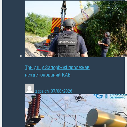
Три дні у Запоріжжі пролежав
нездетонований КАБ
zapsich
,
07/08/2026