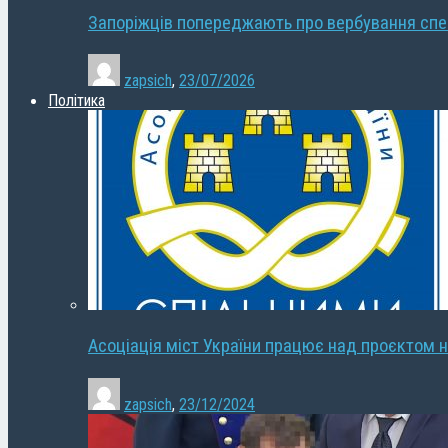
Запоріжців попереджають про вербування сп
zapsich
,
23/07/2026
Політика
Асоціація міст України працює над проєктом н
zapsich
,
23/12/2024