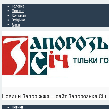
Головна
Про нас
Контакти
Офіційно
Архів
Новини Запоріжжя – сайт Запорозька Січ
Новини