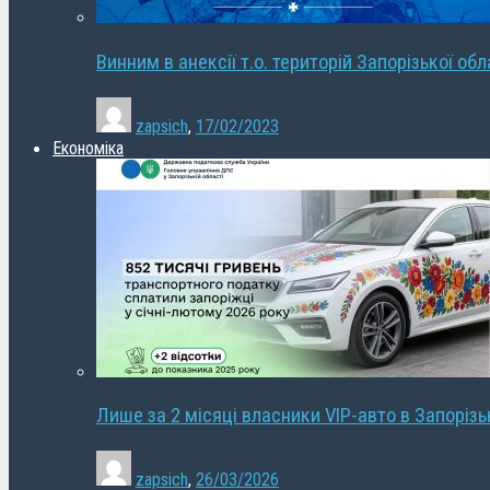
Винним в анексії т.о. територій Запорізької об
zapsich
,
17/02/2023
Економіка
Лише за 2 місяці власники VIP-авто в Запорізь
zapsich
,
26/03/2026