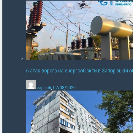
6 атак ворога на енергооб’єкти в Запорізькій о
zapsich
,
07/08/2026