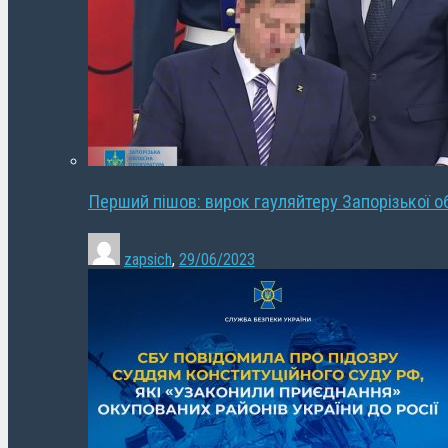
Перший пішов: вирок гауляйтеру Запорізької о
zapsich
,
29/06/2023