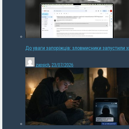
До уваги запоріжців: зловмисники запустили 
zapsich
,
23/07/2026