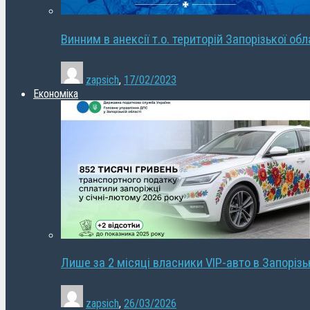
Винним в анексії т.о. територій Запорізької об
zapsich
,
17/02/2023
Економіка
Лише за 2 місяці власники VIP-авто в Запорізь
zapsich
,
26/03/2026