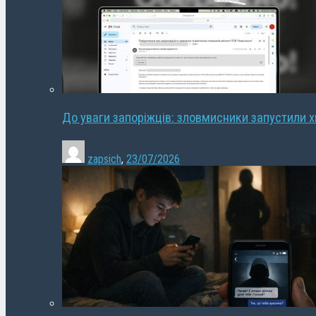
До уваги запоріжців: зловмисники запустили 
zapsich
,
23/07/2026