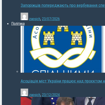
Запоріжців попереджають про вербування сп
zapsich
,
23/07/2026
Політика
Асоціація міст України працює над проєктом н
zapsich
,
23/12/2024