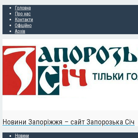
Головна
Про нас
Контакти
Офіційно
Архів
Новини Запоріжжя – сайт Запорозька Січ
Новини