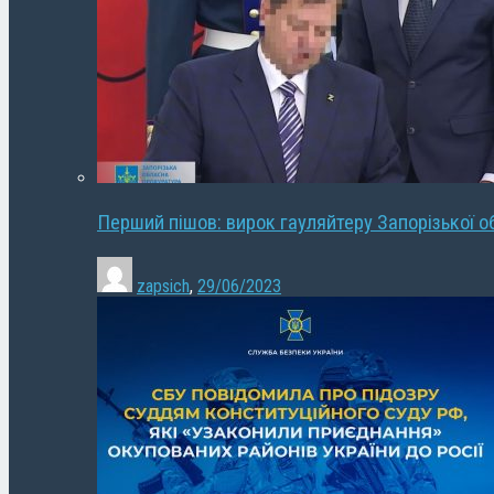
Перший пішов: вирок гауляйтеру Запорізької о
zapsich
,
29/06/2023