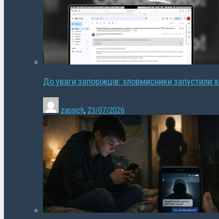
До уваги запоріжців: зловмисники запустили 
zapsich
,
23/07/2026