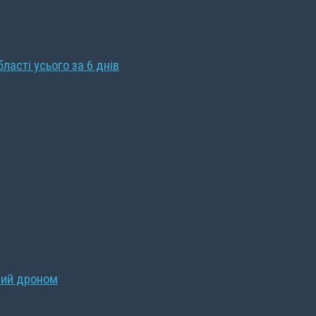
бласті усього за 6 днів
ний дроном