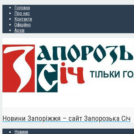
Головна
Про нас
Контакти
Офіційно
Архів
Новини Запоріжжя – сайт Запорозька Січ
Новини