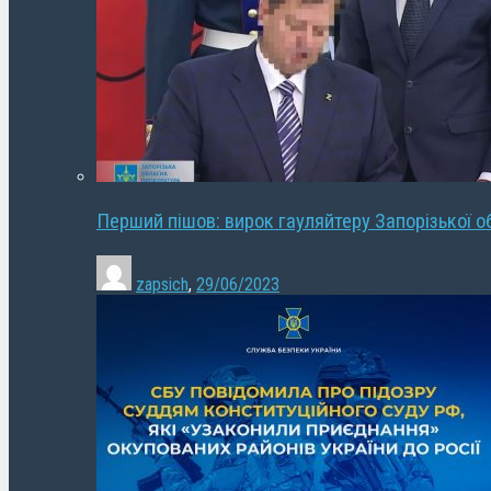
Перший пішов: вирок гауляйтеру Запорізької о
zapsich
,
29/06/2023