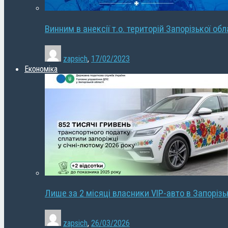
Винним в анексії т.о. територій Запорізької об
zapsich
,
17/02/2023
Економіка
Лише за 2 місяці власники VIP-авто в Запорізь
zapsich
,
26/03/2026