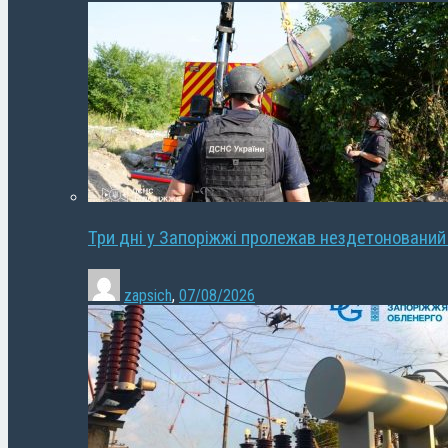
Три дні у Запоріжжі пролежав нездетонований
zapsich
,
07/08/2026