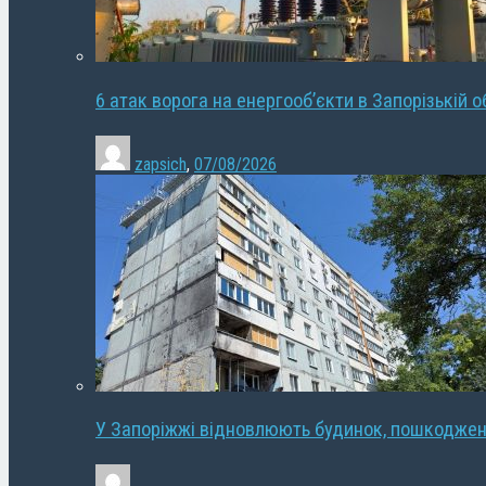
6 атак ворога на енергооб’єкти в Запорізькій о
zapsich
,
07/08/2026
У Запоріжжі відновлюють будинок, пошкодже