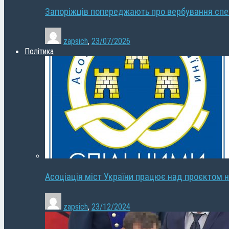
Запоріжців попереджають про вербування сп
zapsich
,
23/07/2026
Політика
Асоціація міст України працює над проєктом н
zapsich
,
23/12/2024