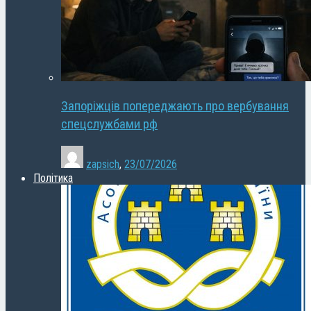
Запоріжців попереджають про вербування
спецслужбами рф
zapsich
,
23/07/2026
Політика