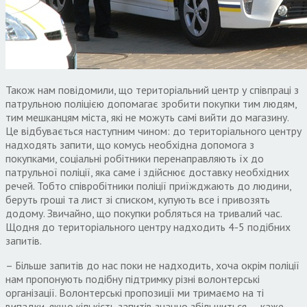
Також нам повідомили, що територіальний центр у співпраці з
патрульною поліцією допомагає зробити покупки тим людям,
тим мешканцям міста, які не можуть самі вийти до магазину.
Це відбувається наступним чином: до територіального центру
надходять запити, що комусь необхідна допомога з
покупками, соціальні робітники перенаправляють їх до
патрульної поліції, яка саме і здійснює доставку необхідних
речей. Тобто співробітники поліції приїжджають до людини,
беруть гроші та лист зі списком, купують все і привозять
додому. Звичайно, що покупки робляться на тривалий час.
Щодня до територіального центру надходить 4-5 подібних
запитів.
– Більше запитів до нас поки не надходить, хоча окрім поліції
нам пропонують подібну підтримку різні волонтерські
організації. Волонтерські пропозиції ми тримаємо на ті
випадки, якщо кількість запитів значно збільшиться, – каже