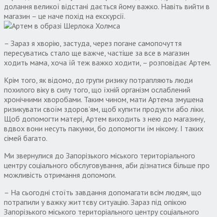
долання великої відстані дається йому важко. Навіть вийти в
магазин – це наче похід на екскурсії.
– Зараз я хворію, застуда, через погане самопочуття
пересуватись стало ще важче, частіше за все в магазин
ходить мама, хоча їй теж важко ходити, – розповідає Артем.
Крім того, як відомо, до групи ризику потрапляють люди
похилого віку в силу того, що їхній організм ослаблений
хронічними хворобами. Таким чином, мати Артема змушена
ризикувати своїм здоров’ям, щоб купити продукти або ліки.
Щоб допомогти матері, Артем виходить з нею до магазину,
вдвох вони несуть пакунки, бо допомогти їм нікому. І таких
сімей багато.
Ми звернулися до Запорізького міського територіального
центру соціального обслуговування, аби дізнатися більше про
можливість отримання допомоги.
– На сьогодні стоїть завдання допомагати всім людям, що
потрапили у важку життєву ситуацію. Зараз під опікою
Запорізького міського територіального центру соціального