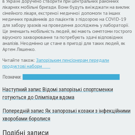
в Україні доручено створити при центральних районних
лікарнях мобільні бригади. Вони будуть виїжджати на виклик
сімейного лікаря, екстреної медичної допомоги та інших
медичних працівників до пацієнтів з підозрою на COVID-19
для забору зразків на проведення досліджень у лабораторії.
Це зменшить мобільність людей, які мають симптоми гострого
вірусного захворювання та потребують здачі відповідних
аналізів. Неодмінно це стане в пригоді для таких людей, як
Артем Ляшенко.
Читайте також:
Запорізьким пенсіонерам передали
продуктові набори
Позначки:
Допомога
Запоріжжя
карантин
люди з інвалідністю
Наступний запис
Відомі запорізькі спортсменки
готуються до Олімпіади вдома
Попередній запис
Як запорозькі козаки з інфекційними
хворобами боролися
Подібні записи