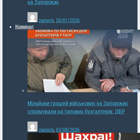
на Запоріжжі
zapsich
,
26/01/2026
Кримінал
Мільйони грошей військових на Запоріжжі
спрямували на тилових бухгалтерів: ДБР
zapsich
,
03/08/2026