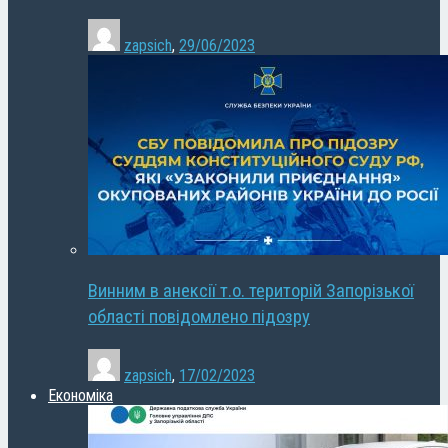
zapsich
,
29/06/2023
Винним в анексії т.о. територій Запорізької
області повідомлено підозру
zapsich
,
17/02/2023
Економіка