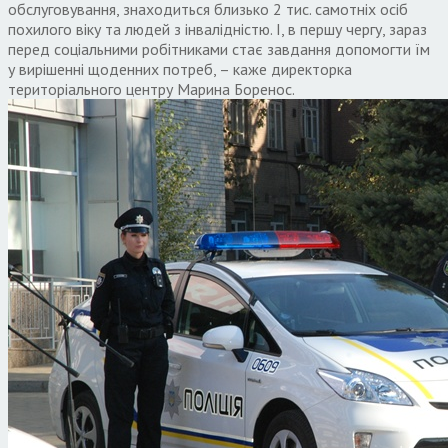
обслуговування, знаходиться близько 2 тис. самотніх осіб
похилого віку та людей з інвалідністю. І, в першу чергу, зараз
перед соціальними робітниками стає завдання допомогти їм
у вирішенні щоденних потреб, – каже директорка
територіального центру Марина Боренос.