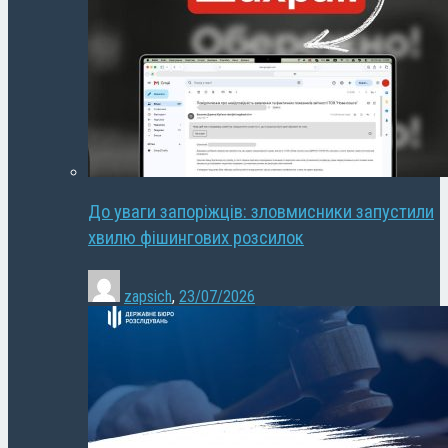
До уваги запоріжців: зловмисники запустили
хвилю фішингових розсилок
zapsich
,
23/07/2026