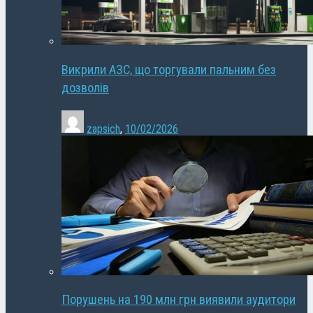
Викрили АЗС, що торгували пальним без
дозволів
zapsich
,
10/02/2026
Порушень на 190 млн грн виявили аудитори