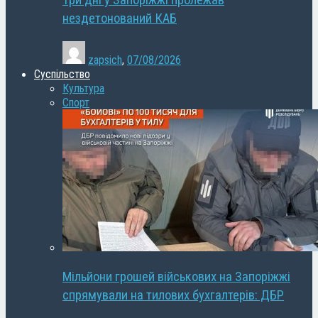
Три дні у Запоріжжі пролежав
нездетонований КАБ
zapsich
,
07/08/2026
Суспільство
Культура
Спорт
Мільйони грошей військових на Запоріжжі
спрямували на тилових бухгалтерів: ДБР