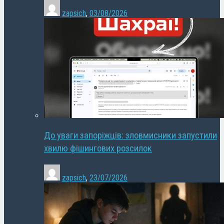
zapsich
,
03/08/2026
До уваги запоріжців: зловмисники запустили
хвилю фішингових розсилок
zapsich
,
23/07/2026