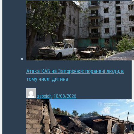
Атака КАБ на Запоріжжя: поранені люди, в
тому числі дитина
zapsich
,
10/08/2026