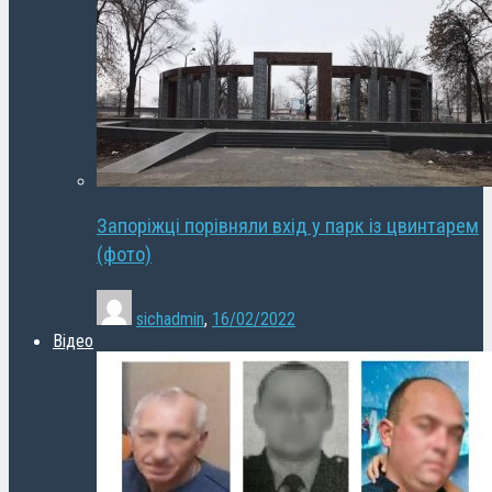
Запоріжці порівняли вхід у парк із цвинтарем
(фото)
sichadmin
,
16/02/2022
Відео