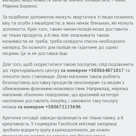
Марина Боренос.
За подібною допомогою можуть звертатися ті люди похилого
віку та особи з інвалідністю, в яких немає близьких, які можуть
допомогти. Крім того, таким чином поліція може доставити
не тільки продукти, а й ліки. Але зловживати такою
можливістю не треба, треба складати список необхідного
наперед, бо кожного дня поліція не їздитиме до однієї
людини. Це ж не доставка піци.
Для того, щоб скористатися такою послугою, слід подзвонити
до територіального центру
за номером +380664871817
та
описати своє становище. Деякі магазини також роблять
безкоштовну доставку продуктів пенсіонерам та людям з
обмеженими фізичними можливостями. Наприклад, мережа
магазинів «Економ» повідомляє, що вразливій категорії
населення доставлять покупку, і замовити таку послугу
можна
за номером +380672225696
.
Критичні ситуації завжди провокують не тільки паніку, а й
креативність. У соцмережі Facebook кмітливі запоріжці
зробили відкриту групу взаємодопомоги, де кожен
представник малого та середнього бізнесу може