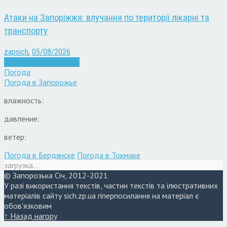
Атаки на Запоріжжя: влучання по території лікарні та
транспорту
zapsich
,
05/08/2026
Війна
Запоріжжя
Новини
Погода
Погода в
Запорожье
влажность:
давление:
ветер:
Погода в Бердянске
Погода в Токмаке
загрузка...
© Запорозька Січ, 2012-2021
У разі використання текстів, частин текстів та ілюстративних
матеріалів сайту sich.zp.ua гіперпосилання на матеріал є
обов'язковим
↑ Назад нагору