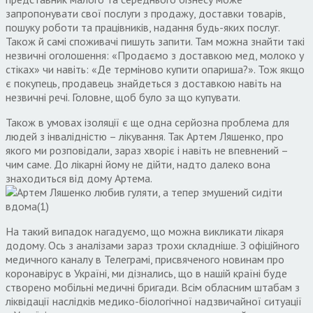
запропонувати свої послуги з продажу, доставки товарів,
пошуку роботи та працівників, надання будь-яких послуг.
Також й самі споживачі пишуть запити. Там можна знайти такі
незвичні оголошення: «Продаємо з доставкою мед, молоко у
стіках» чи навіть: «Де терміново купити опариша?». Тож якщо
є покупець, продавець знайдеться з доставкою навіть на
незвичні речі. Головне, щоб було за що купувати.
Також в умовах ізоляції є ще одна серйозна проблема для
людей з інвалідністю – лікування. Так Артем Ляшенко, про
якого ми розповідали, зараз хворіє і навіть не впевнений –
чим саме. До лікарні йому не дійти, надто далеко вона
знаходиться від дому Артема.
На такий випадок нагадуємо, що можна викликати лікаря
додому. Ось з аналізами зараз трохи складніше. З офіційного
медичного каналу в Телеграмі, присвяченого новинам про
коронавірус в Україні, ми дізнались, що в нашій країні буде
створено мобільні медичні бригади. Всім обласним штабам з
ліквідації наслідків медико-біологічної надзвичайної ситуації