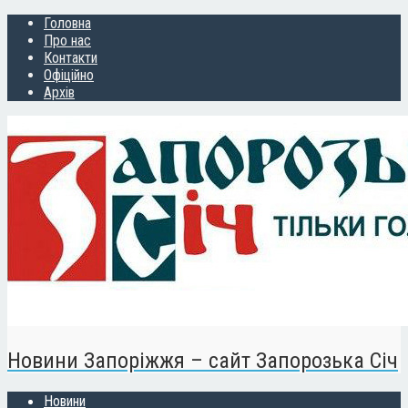
Головна
Про нас
Контакти
Офіційно
Архів
Новини Запоріжжя – сайт Запорозька Січ
Новини