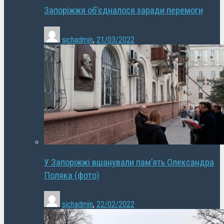
Запоріжжя об’єдналося заради перемоги
sichadmin
,
21/03/2022
У Запоріжжі вшанували пам’ять Олександра
Поляка (фото)
sichadmin
,
22/02/2022