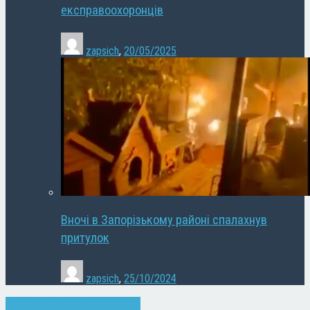
експравоохоронців
zapsich
,
20/05/2025
Вночі в Запорізькому районі спалахнув
притулок
zapsich
,
25/10/2024
Запоріжжя
Новини
Суспільство