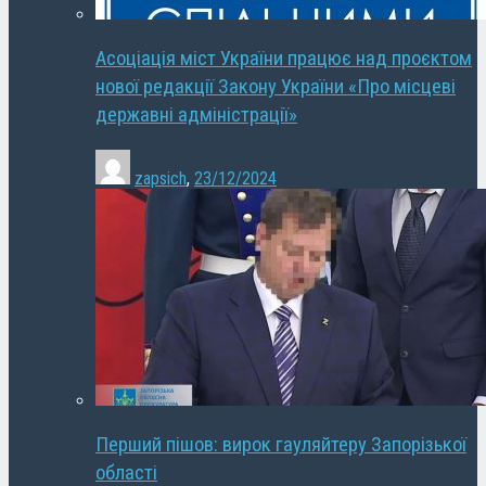
Асоціація міст України працює над проєктом
нової редакції Закону України «Про місцеві
державні адміністрації»
zapsich
,
23/12/2024
Перший пішов: вирок гауляйтеру Запорізької
області