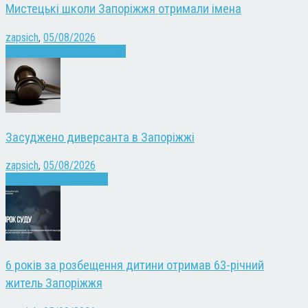
Мистецькі школи Запоріжжя отримали імена
zapsich
,
05/08/2026
Запоріжжя
Культура
Новини
Засуджено диверсанта в Запоріжжі
zapsich
,
05/08/2026
Війна
Запоріжжя
Новини
6 років за розбещення дитини отримав 63-річний
житель Запоріжжя