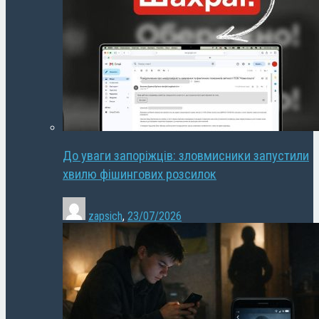
До уваги запоріжців: зловмисники запустили
хвилю фішингових розсилок
zapsich
,
23/07/2026