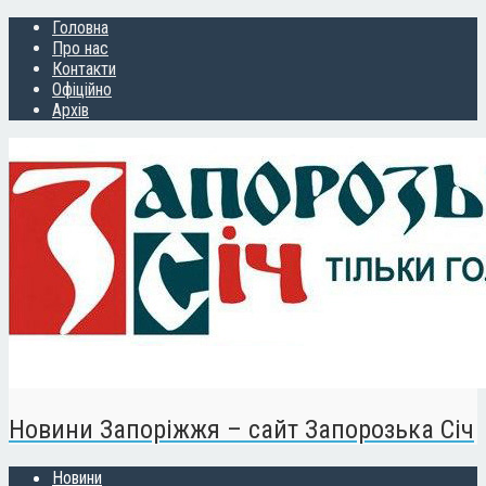
Головна
Про нас
Контакти
Офіційно
Архів
Новини Запоріжжя – сайт Запорозька Січ
Новини