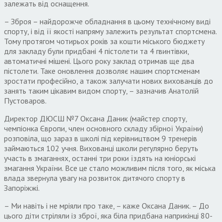
залежать від оснащення.
– Зброя – найдорожче обладнання в цьому технічному виді
спорту, і від її якості напряму залежить результат спортсмена.
Тому протягом чотирьох років за кошти міського бюджету
для закладу були придбані 4 пістолети та 4 гвинтівки,
автоматичні мішені. Цього року заклад отримав ще два
пістолети. Таке оновлення дозволяє нашим спортсменам
зростати професійно, а також залучати нових вихованців до
занять таким цікавим видом спорту, – зазначив Анатолій
Пустоваров.
Директор ДЮСШ №7 Оксана Даник (майстер спорту,
чемпіонка Європи, член основного складу збірної України)
розповіла, що зараз в школі під керівництвом 9 тренерів
займаються 102 учня. Вихованці школи регулярно беруть
участь в змаганнях, останні три роки їздять на юніорські
змагання України. Все це стало можливим після того, як міська
влада звернула увагу на розвиток дитячого спорту в
Запоріжжі.
– Ми навіть і не мріяли про таке, – каже Оксана Даник. – До
цього діти стріляли із зброї, яка біла придбана наприкінці 80-