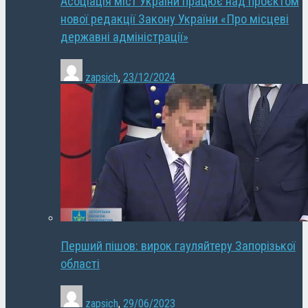
Асоціація міст України працює над проєктом
нової редакції Закону України «Про місцеві
державні адміністрації»
zapsich
,
23/12/2024
Перший пішов: вирок гауляйтеру Запорізької
області
zapsich
,
29/06/2023