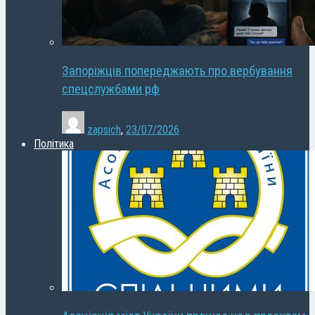
Запоріжців попереджають про вербування
спецслужбами рф
zapsich
,
23/07/2026
Політика