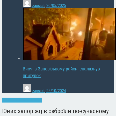
zapsich
,
20/05/2025
Вночі в Запорізькому районі спалахнув
притулок
zapsich
,
25/10/2024
Запоріжжя
Новини
Спорт
Юних запоріжців озброїли по-сучасному