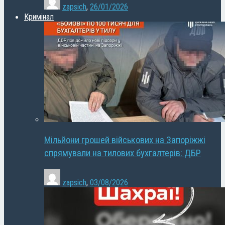
zapsich
,
26/01/2026
Кримінал
Мільйони грошей військових на Запоріжжі
спрямували на тилових бухгалтерів: ДБР
zapsich
,
03/08/2026