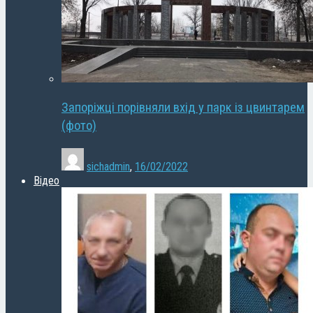
Запоріжці порівняли вхід у парк із цвинтарем
(фото)
sichadmin
,
16/02/2022
Відео