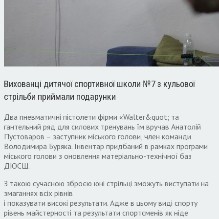
Вихованці дитячої спортивної школи №7 з кульової
стрільби приймали подарунки
Два пневматичні пістолети фірми «Walter&quot; та
гантельний ряд для силових тренувань їм вручав Анатолій
Пустоваров – заступник міського голови, член команди
Володимира Буряка. Інвентар придбаний в рамках програми
міського голови з оновлення матеріально-технічної баз
ДЮСШ.
З такою сучасною зброєю юні стрільці зможуть виступати на
змаганнях всіх рівнів
і показувати високі результати. Адже в цьому виді спорту
рівень майстерності та результати спортсменів як ніде