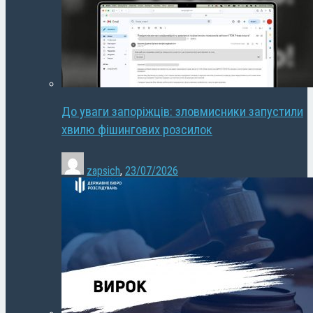
До уваги запоріжців: зловмисники запустили
хвилю фішингових розсилок
zapsich
,
23/07/2026