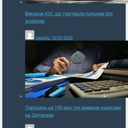
Викрили АЗС, що торгували пальним без
дозволів
zapsich
,
10/02/2026
Порушень на 190 млн грн виявили аудитори
на Запоріжжі