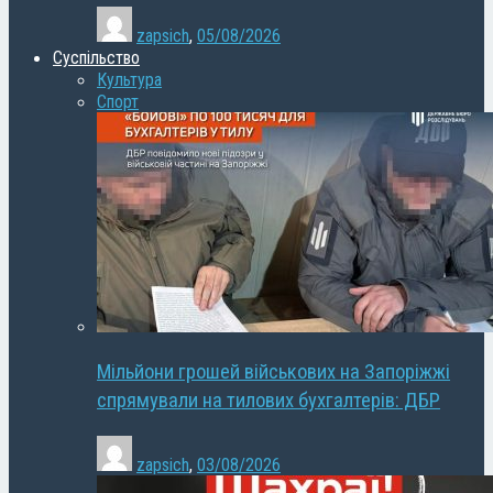
zapsich
,
05/08/2026
Суспільство
Культура
Спорт
Мільйони грошей військових на Запоріжжі
спрямували на тилових бухгалтерів: ДБР
zapsich
,
03/08/2026