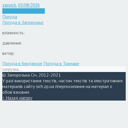
zapsich
,
03/08/2026
Війна
Запоріжжя
Новини
Погода
Погода в
Запорожье
влажность:
давление:
ветер:
Погода в Бердянске
Погода в Токмаке
загрузка...
© Запорозька Січ, 2012-2021
У разі використання текстів, частин текстів та ілюстративних
матеріалів сайту sich.zp.ua гіперпосилання на матеріал є
обов'язковим
↑ Назад нагору