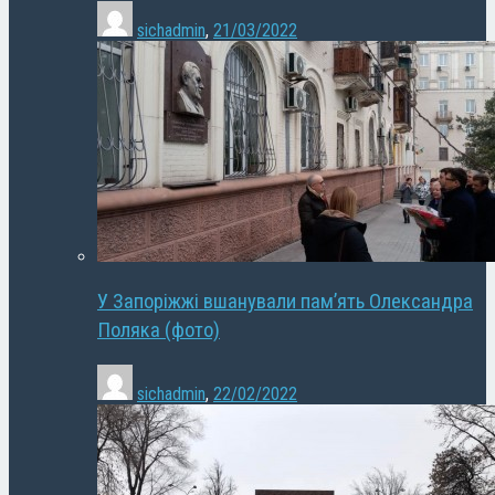
sichadmin
,
21/03/2022
У Запоріжжі вшанували пам’ять Олександра
Поляка (фото)
sichadmin
,
22/02/2022