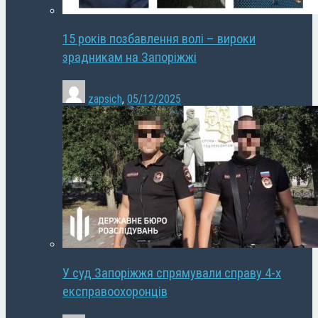
15 років позбавлення волі – вироки
зрадникам на Запоріжжі
zapsich
,
05/12/2025
У суд Запоріжжя спрямували справу 4-х
експравоохоронців