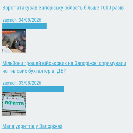
Ворог атакував Запорізьку область більше 1000 разів
zapsich
,
04/08/2026
Війна
Запоріжжя
Новини
Мільйони грошей військових на Запоріжжі спрямували
на тилових бухгалтерів: ДБР
zapsich
,
03/08/2026
Війна
Запоріжжя
Кримінал
Новини
Мапа укриттів у Запоріжжі