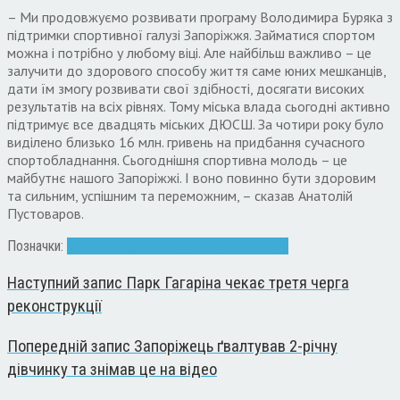
– Ми продовжуємо розвивати програму Володимира Буряка з
підтримки спортивної галузі Запоріжжя. Займатися спортом
можна і потрібно у любому віці. Але найбільш важливо – це
залучити до здорового способу життя саме юних мешканців,
дати їм змогу розвивати свої здібності, досягати високих
результатів на всіх рівнях. Тому міська влада сьогодні активно
підтримує все двадцять міських ДЮСШ. За чотири року було
виділено близько 16 млн. гривень на придбання сучасного
спортобладнання. Сьогоднішня спортивна молодь – це
майбутнє нашого Запоріжжі. І воно повинно бути здоровим
та сильним, успішним та переможним, – сказав Анатолій
Пустоваров.
Позначки:
Анатолій Пустоваров
діти
ДЮСШ
зброя
Наступний запис
Парк Гагаріна чекає третя черга
реконструкції
Попередній запис
Запоріжець ґвалтував 2-річну
дівчинку та знімав це на відео