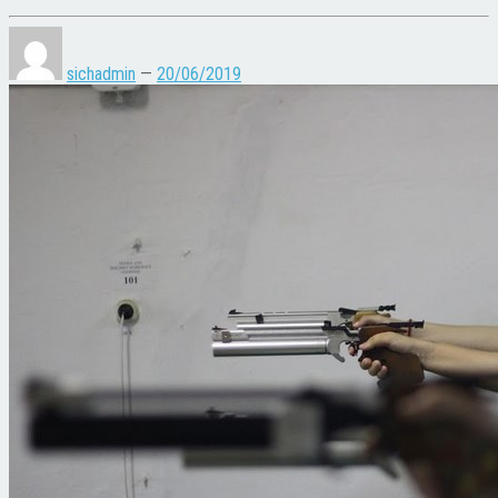
sichadmin
—
20/06/2019