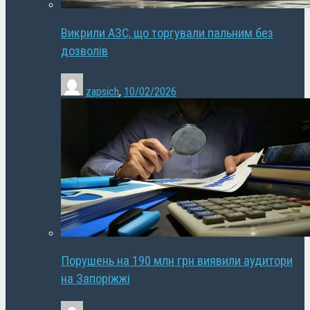
Викрили АЗС, що торгували пальним без
дозволів
zapsich
,
10/02/2026
Порушень на 190 млн грн виявили аудитори
на Запоріжжі