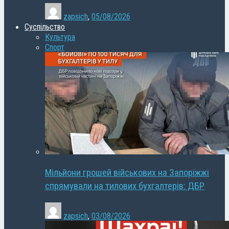
zapsich
,
05/08/2026
Суспільство
Культура
Спорт
Мільйони грошей військових на Запоріжжі
спрямували на тилових бухгалтерів: ДБР
zapsich
,
03/08/2026