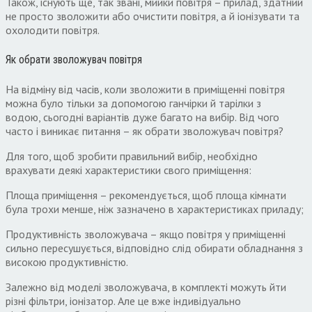
Також
,
існують ще
,
так звані
,
мийки повітря – прилад
,
здатний
не просто зволожити або очистити повітря
,
а й іонізувати та
охолодити повітря
.
Як обрати зволожувач повітря
На відміну від часів
,
коли зволожити в приміщенні повітря
можна було тільки за допомогою ганчірки й тарілки з
водою
,
сьогодні варіантів дуже багато на вибір
.
Від чого
часто і виникає питання – як обрати зволожувач повітря
?
Для того
,
щоб зробити правильний вибір
,
необхідно
врахувати деякі
характеристики
свого приміщення
:
Площа приміщення – рекомендується
,
щоб площа кімнати
була трохи менше
,
ніж зазначено в характеристиках приладу
;
Продуктивність зволожувача – якщо повітря у приміщенні
сильно пересушується
,
відповідно слід обирати обладнання з
високою продуктивністю
.
Залежно від моделі зволожувача
,
в комплекті можуть йти
різні фільтри
,
іонізатор
.
Але це вже індивідуально