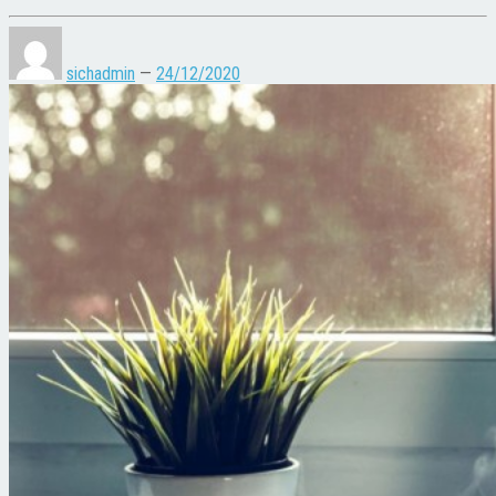
sichadmin
—
24/12/2020