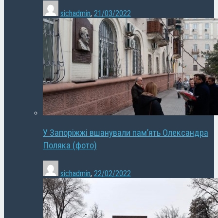
sichadmin
,
21/03/2022
У Запоріжжі вшанували пам’ять Олександра
Поляка (фото)
sichadmin
,
22/02/2022