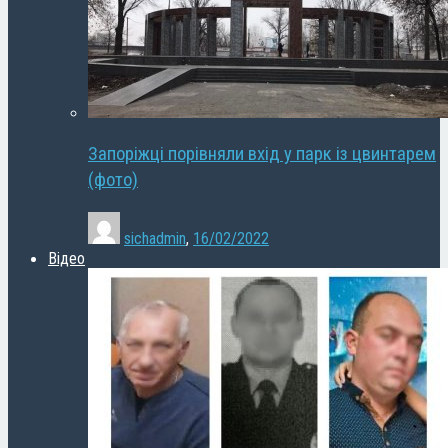
Запоріжці порівняли вхід у парк із цвинтарем
(фото)
sichadmin
,
16/02/2022
Відео