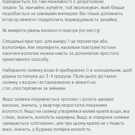
підбирається
,
бо такі можливості є додатковою
опцією
.
Та
,
звичайно
,
купуйте
,
той зволожувач
,
який більше
подобається за зовнішнім виглядом
.
Він тільки доповнить
інтер
‘
єр кімнати і підкреслить індивідуальність дизайну
.
Як виміряти рівень вологості повітря
(
по месту
)
Спеціальні пристрої для виміру ? це гігрометри або
вологоміри
.
Але перевірити
,
наскільки повітряні потоки
насичені вологою можна навіть за допомогою простого
примітивного способу
.
Набираємо склянку води й прибираємо її в холодильник
,
щоб
рідина остигнула до
3-4
градусів
.
Після цього дістаємо
склянку з водою і встановлюємо в кімнаті на
стіл
,
спостерігаючи за змінами
.
Якщо склянка покривається «росою» і досить швидко
висихає
,
значить
,
у квартирі недостатні показники
вологості
.
Якщо на склянці утворилися великі краплі води
,
яка
стікає
,
значить
,
вологість надмірна
.
Якщо ж поверхня склянки
залишається «спітнілою»
,
але при цьому краплі не стікають
вниз
,
значить
,
у будинку помірна вологість
.