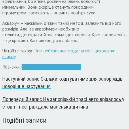
ефективний
,
бо вплив рослин на рівень вологості
мінімальний
.
Вони скоріше стануть природним
гігрометром
:
засихають – значить повітря сухе
.
Акваріум – наскільки дієвий такий метод
,
залежить від його
розмірів
.
Але
,
за акваріумом необхідно
стежити
,
доглядати
.
Хоча сама ідея хороша
.
Крім зволоження
– це красиво
.
Заспокоює
,
розслаблює
.
Читайте також:
Чим небезпечна мода на голі щиколотки
взимку
Позначки:
Запоріжжя
зволожувач
Здоров'я
Наступний запис
Скільки коштуватиме для запоріжців
новорічне частування
Попередній запис
На запорізькій трасі авто врізалось у
стовп - постраждала маленька дитина
Подібні записи