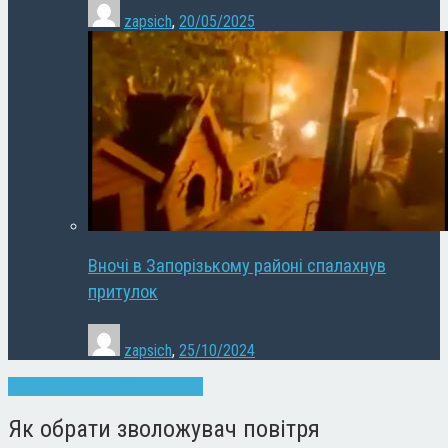
zapsich
,
20/05/2025
Вночі в Запорізькому районі спалахнув
притулок
zapsich
,
25/10/2024
Запоріжжя
Новини
Суспільство
Як обрати зволожувач повітря