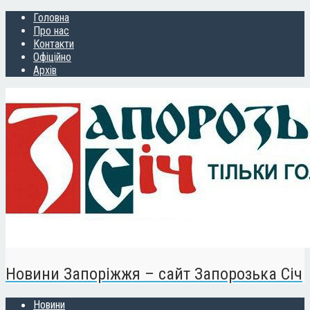
Головна
Про нас
Контакти
Офіційно
Архів
Новини Запоріжжя – сайт Запорозька Січ
Новини