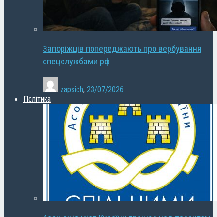
Запоріжців попереджають про вербування
спецслужбами рф
zapsich
,
23/07/2026
Політика