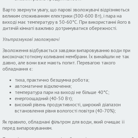
Варто звернути увагу
,
що парові зволожувачі відрізняються
великим споживанням електрики
(300-600
Вт
),
і пар
а
на
виході має температуру в
50-60
°С
.
При використанні його в
дитячій кімнаті важливо дотримуватися обережності
.
Ультразвукові зволожувачі
Зволоження відбувається завдяки випаровуванню води при
високочастотному коливанні мембрани
.
Їх винайшли не так
давно
,
але вони вже мають попит
.
Перевагою такого
обладнання є
:
тиха
,
практично безшумна робота
;
автоматичне відключення
;
температура пари на виході не більше
40
°С
;
енергоощадний
(40-50
Вт
);
високий рівень продуктивності
,
широкий діапазон
встановлення рівня вологості повітря
(40-70%);
Як правило
,
обладнані фільтром для води
,
який очищає її
перед випаровуванням
.