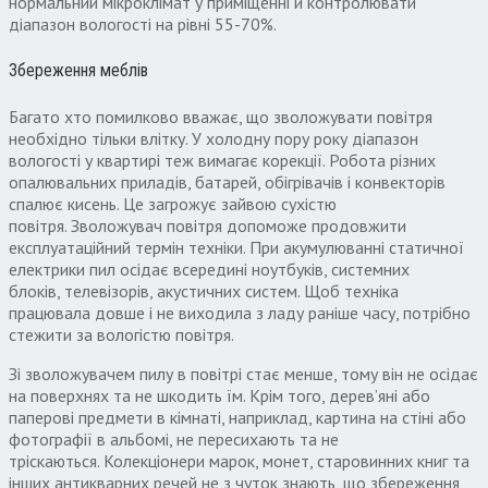
нормальний мікроклімат у приміщенні й контролювати
діапазон вологості на рівні
55-70%.
Збереження меблів
Багато хто помилково вважає
,
що зволожувати повітря
необхідно тільки влітку
.
У холодну пору року діапазон
вологості у квартирі теж вимагає корекції
.
Робота різних
опалювальних приладів
,
батарей
,
обігрівачів і конвекторів
спалює кисень
.
Це загрожує зайвою сухістю
повітря
.
Зволожувач повітря допоможе продовжити
експлуатаційний термін техніки
.
При акумулюванні статичної
електрики пил осідає всередині ноутбуків
,
системних
блоків
,
телевізорів
,
акустичних систем
.
Щоб техніка
працювала довше і не виходила з ладу раніше часу
,
потрібно
стежити за вологістю повітря
.
Зі зволожувачем пилу в повітрі стає менше
,
тому він не осідає
на поверхнях та не шкодить їм
.
Крім того
,
дерев’яні або
паперові предмети в кімнаті
,
наприклад
,
картина на стіні або
фотографії в альбомі
,
не пересихають та не
тріскаються
.
Колекціонери марок
,
монет
,
старовинних книг та
інших антикварних речей не з чуток знають
,
що збереження