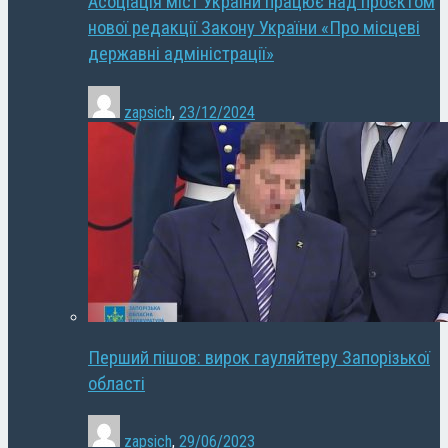
Асоціація міст України працює над проєктом
нової редакції Закону України «Про місцеві
державні адміністрації»
zapsich
,
23/12/2024
Перший пішов: вирок гауляйтеру Запорізької
області
zapsich
,
29/06/2023