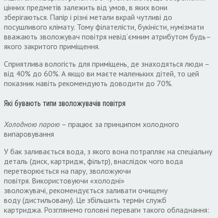
цінних предметів залежить від умов
,
в яких вони
зберігаються
.
Папір і різні метали вкрай чутливі до
посушливого клімату
.
Тому філателісти
,
букіністи
,
нумізмати
вважають зволожувач повітря невід
‘
ємним атрибутом будь
–
якого закритого приміщення
.
Сприятлива вологість для приміщень
,
де знаходяться люди –
від
40%
до
60%.
А якщо ви маєте маленьких дітей
,
то цей
показник навіть рекомендують доводити до
70%.
Які бувають типи зволожувачів повітря
Холодною парою
– працює за принципом холодного
випаровування
У бак заливається вода
,
з якого вона потрапляє на спеціальну
деталь
(
диск
,
картридж
,
фільтр
),
внаслідок чого вода
перетворюється
на пару
,
зволожуючи
повітря
.
Використовуючи «холодні»
зволожувачі
,
рекомендується заливати очищену
воду
(
дистильовану
).
Це збільшить термін служб
картриджа
.
Розглянемо головні переваги такого обладнання
: