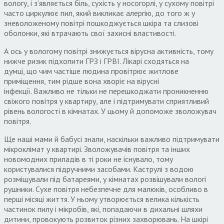
вологу
,
і з’являється біль
,
сухість у носогорлі
,
у сухому повітрі
часто циркулює пил
,
який викликає алергію
,
до того ж у
зневоложеному повітрі пошкоджується шкіра та слизові
оболонки
,
які втрачають свої захисні властивості
.
А ось у вологому повітрі знижується вірусна активність
,
тому
нижче ризик підхопити ГРЗ і ГРВІ
.
Лікарі сходяться на
думці
,
що чим частіше людина провітрює житлове
приміщення
,
тим рідше вона хворіє на вірусні
інфекції
.
Важливо не тільки не перешкоджати проникненню
свіжого повітря у квартиру
,
але і підтримувати сприятливий
рівень вологості в кімнатах
.
У цьому й допоможе зволожувач
повітря
.
Ще наші мами й бабусі знали
,
наскільки важливо підтримувати
мікроклімат у квартирі
.
Зволожувачів повітря та інших
новомодних приладів в ті роки не існувало
,
тому
користувалися підручними засобами
.
Каструлі з водою
розміщували під батареями
,
у кімнатах розвішували вологі
рушники
.
Сухе повітря небезпечне для малюків
,
особливо в
перші місяці життя
.
У ньому утворюється велика кількість
частинок пилу і мікробів
,
які
,
попадаючи в дихальні шляхи
дитини
,
провокують розвиток різних захворювань
.
На шкірі