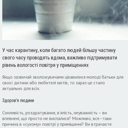
У час карантину
,
коли багато людей більшу частину
свого часу провод
я
ть вдома
,
важливо підтримувати
рівень вологості повітря у приміщеннях
Якщо зазвичай зволожувачами цікавилися молоді батьки для
своєї дитини або любителі квітів
,
то зараз це стало
актуально для всіх.
Здоров’я людини
Сонливість
,
роздратування
,
в’ялість
,
неуважність – ви
впевнені
,
що просто не виспалися
?
Можливо
,
все
–
таки
причина в «сухому» повітрі у приміщенні
?
Ви втрачаєте