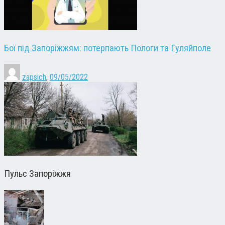
Бої під Запоріжжям: потерпають Пологи та Гуляйполе
zapsich
,
09/05/2022
Пульс Запоріжжя