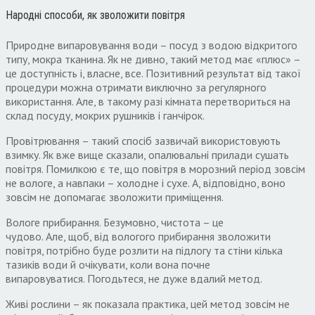
Народні способи
,
як зволожити повітря
Природне випаровування води – посуд з водою відкритого
типу
,
мокра тканина
.
Як не дивно
,
такий метод має
«
плюс» –
це доступність і
,
власне
,
все
.
Позитивний результат від такої
процедури можна отримати виключно за регулярного
використання
.
Але
,
в такому разі кімната перетвориться на
склад посуду
,
мокрих рушників і ганчірок
.
Провітрювання – такий спосіб зазвичай використовують
взимку
.
Як вже вище сказали
,
опалювальні прилади сушать
повітря
.
Помилкою є те
,
що повітря в морозний період зовсім
не вологе
,
а навпаки – холодне і сухе
.
А
,
відповідно
,
воно
зовсім не допомагає зволожити приміщення
.
Вологе прибирання
.
Безумовно
,
чистота – це
чудово
.
Але
,
щоб
,
від вологого прибирання зволожити
повітря
,
потрібно буде розлити на підлогу та стіни кілька
тазиків води й очікувати
,
коли вона почне
випаровуватися
.
Погодьтеся
,
не дуже вдалий метод
.
Живі рослини – як показала практика
,
цей метод зовсім не