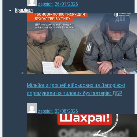
zapsich
,
26/01/2026
Кримінал
Мільйони грошей військових на Запоріжжі
спрямували на тилових бухгалтерів: ДБР
zapsich
,
03/08/2026