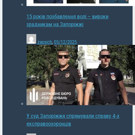
15 років позбавлення волі – вироки
зрадникам на Запоріжжі
zapsich
,
05/12/2025
У суд Запоріжжя спрямували справу 4-х
експравоохоронців