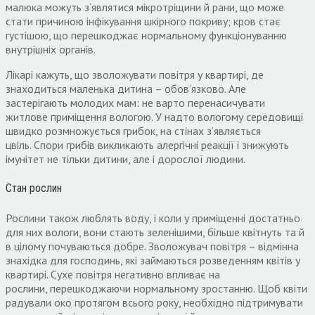
малюка можуть з
‘
являтися мікротріщини й рани
,
що може
стати причиною інфікування шкірного покриву
;
кров стає
густішою
,
що перешкоджає нормальному функціонуванню
внутрішніх органів
.
Лікарі кажуть
,
що зволожувати повітря у квартирі
,
де
знаходиться маленька дитина – обов
‘
язково
.
Але
застерігають молодих мам
:
не варто перенасичувати
житлове приміщення вологою
.
У надто вологому середовищі
швидко розмножується грибок
,
на стінах з
‘
являється
цвіль
.
Спори грибів викликають алергічні реакції і знижують
імунітет не тільки дитини
,
але і дорослої людини
.
Стан рослин
Рослини також люблять воду
,
і коли у приміщенні достатньо
для них вологи
,
вони стають зеленішими
,
більше квітнуть та й
в цілому почуваються добре
.
Зволожувач повітря – відмінна
знахідка для господинь
,
які займаються розведенням квітів у
квартирі
.
Сухе повітря негативно впливає на
рослини
,
перешкоджаючи нормальному зростанню
.
Щоб квіти
радували око протягом всього року
,
необхідно підтримувати