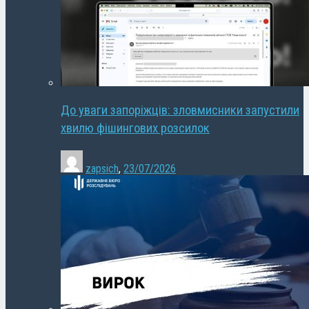
До уваги запоріжців: зловмисники запустили
хвилю фішингових розсилок
zapsich
,
23/07/2026