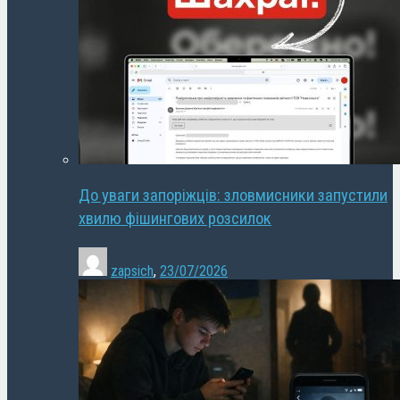
До уваги запоріжців: зловмисники запустили
хвилю фішингових розсилок
zapsich
,
23/07/2026