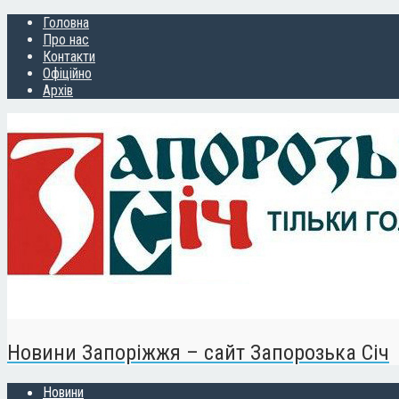
Головна
Про нас
Контакти
Офіційно
Архів
Новини Запоріжжя – сайт Запорозька Січ
Новини