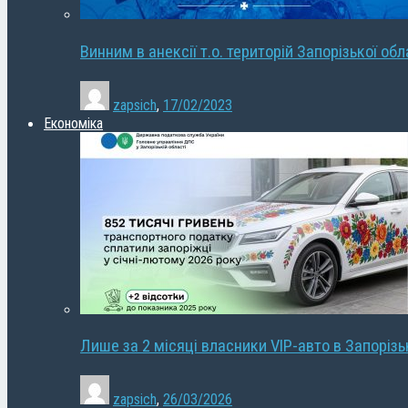
Винним в анексії т.о. територій Запорізької об
zapsich
,
17/02/2023
Економіка
Лише за 2 місяці власники VIP-авто в Запорізь
zapsich
,
26/03/2026