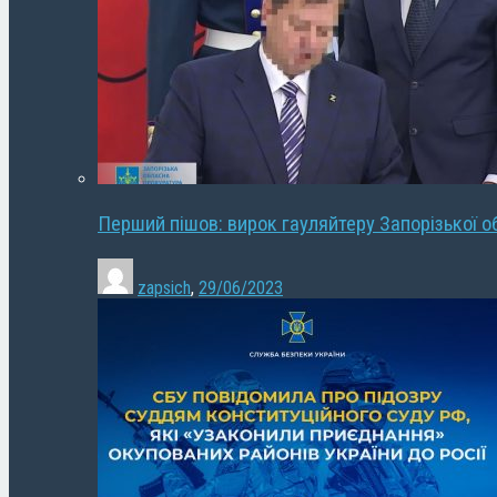
Перший пішов: вирок гауляйтеру Запорізької о
zapsich
,
29/06/2023