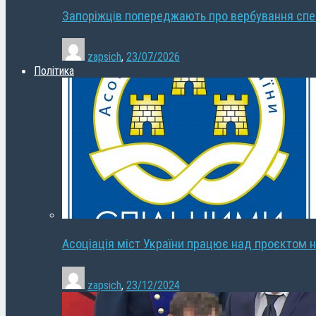
Запоріжців попереджають про вербування сп
zapsich
,
23/07/2026
Політика
Асоціація міст України працює над проєктом н
zapsich
,
23/12/2024