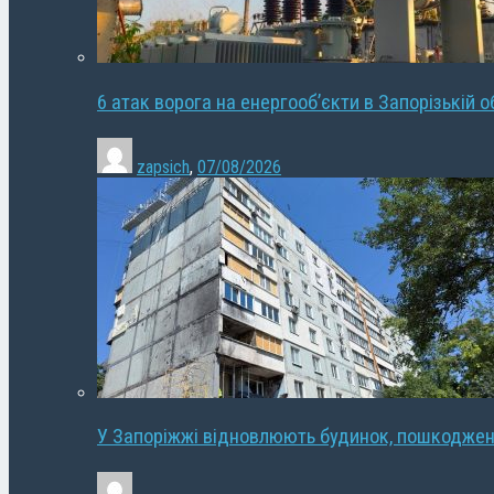
6 атак ворога на енергооб’єкти в Запорізькій о
zapsich
,
07/08/2026
У Запоріжжі відновлюють будинок, пошкодже