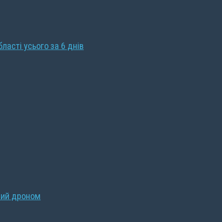
бласті усього за 6 днів
ний дроном