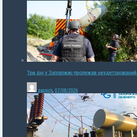
Три дні у Запоріжжі пролежав нездетонований
zapsich
,
07/08/2026