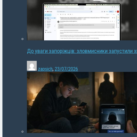
До уваги запоріжців: зловмисники запустили 
zapsich
,
23/07/2026