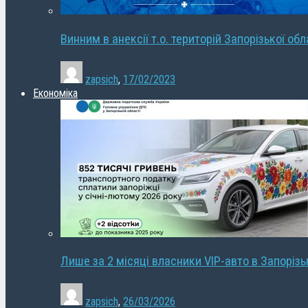
Винним в анексії т.о. територій Запорізької об
zapsich
,
17/02/2023
Економіка
Лише за 2 місяці власники VIP-авто в Запорізь
zapsich
,
26/03/2026