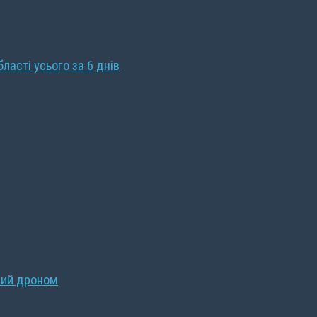
бласті усього за 6 днів
ний дроном