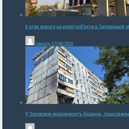
6 атак ворога на енергооб’єкти в Запорізькій о
zapsich
,
07/08/2026
У Запоріжжі відновлюють будинок, пошкодже