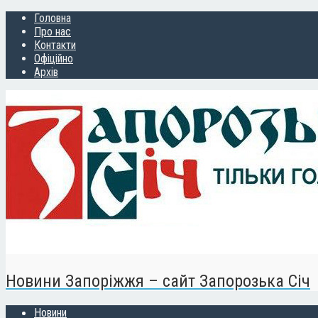
Головна
Про нас
Контакти
Офіційно
Архів
Новини Запоріжжя – сайт Запорозька Січ
Новини