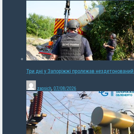
Три дні у Запоріжжі пролежав нездетонований
zapsich
,
07/08/2026