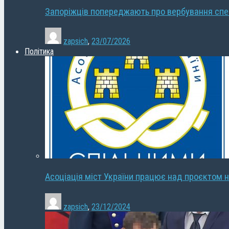
Запоріжців попереджають про вербування сп
zapsich
,
23/07/2026
Політика
Асоціація міст України працює над проєктом н
zapsich
,
23/12/2024