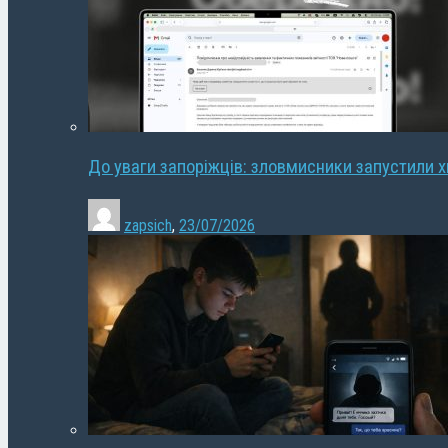
До уваги запоріжців: зловмисники запустили 
zapsich
,
23/07/2026