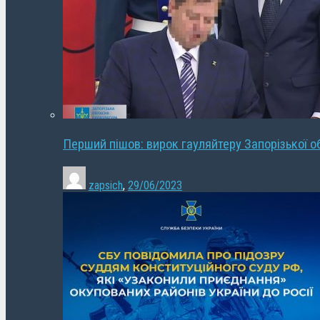
Перший пішов: вирок гауляйтеру Запорізької о
zapsich
,
29/06/2023