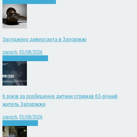
Запоріжжя
Культура
Новини
Засуджено диверсанта в Запоріжжі
zapsich
,
05/08/2026
Війна
Запоріжжя
Новини
6 років за розбещення дитини отримав 63-річний
житель Запоріжжя
zapsich
,
05/08/2026
Запоріжжя
Новини