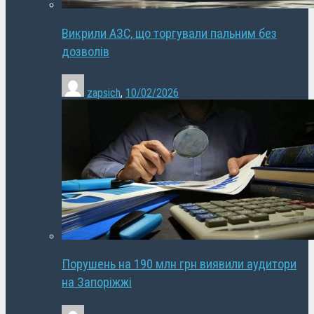
Викрили АЗС, що торгували пальним без
дозволів
zapsich
,
10/02/2026
Порушень на 190 млн грн виявили аудитори
на Запоріжжі