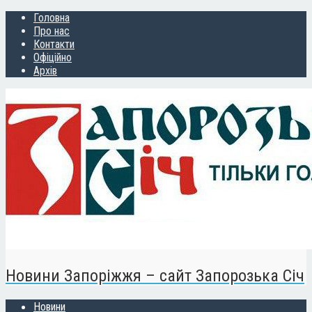
Головна
Про нас
Контакти
Офіційно
Архів
Новини Запоріжжя – сайт Запорозька Січ
Новини