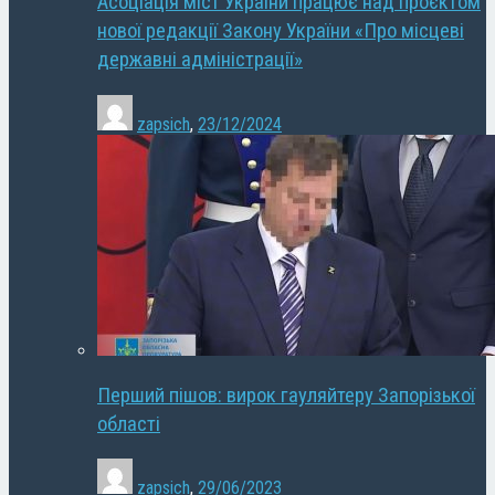
Асоціація міст України працює над проєктом
нової редакції Закону України «Про місцеві
державні адміністрації»
zapsich
,
23/12/2024
Перший пішов: вирок гауляйтеру Запорізької
області
zapsich
,
29/06/2023