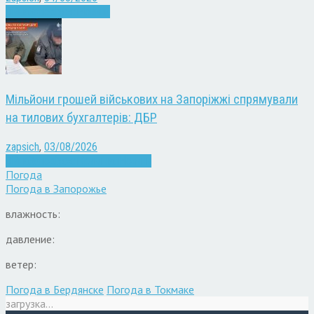
Війна
Запоріжжя
Новини
Мільйони грошей військових на Запоріжжі спрямували
на тилових бухгалтерів: ДБР
zapsich
,
03/08/2026
Війна
Запоріжжя
Кримінал
Новини
Погода
Погода в
Запорожье
влажность:
давление:
ветер:
Погода в Бердянске
Погода в Токмаке
загрузка...