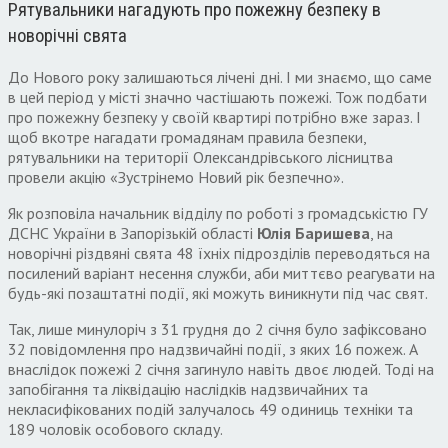
Рятувальники нагадують про пожежну безпеку в
новорічні свята
До Нового року залишаються лічені дні. І ми знаємо, що саме
в цей період у місті значно частішають пожежі. Тож подбати
про пожежну безпеку у своїй квартирі потрібно вже зараз. І
щоб вкотре нагадати громадянам правила безпеки,
рятувальники на території Олександрівського лісництва
провели акцію «Зустрінемо Новий рік безпечно».
Як розповіла начальник відділу по роботі з громадськістю ГУ
ДСНС України в Запорізькій області
Юлія Баришева
, на
новорічні різдвяні свята 48 їхніх підрозділів переводяться на
посилений варіант несення служби, аби миттєво реагувати на
будь-які позаштатні події, які можуть виникнути під час свят.
Так, лише минулоріч з 31 грудня до 2 січня було зафіксовано
32 повідомлення про надзвичайні події, з яких 16 пожеж. А
внаслідок пожежі 2 січня загинуло навіть двоє людей. Тоді на
запобігання та ліквідацію наслідків надзвичайних та
некласифікованих подій залучалось 49 одиниць техніки та
189 чоловік особового складу.