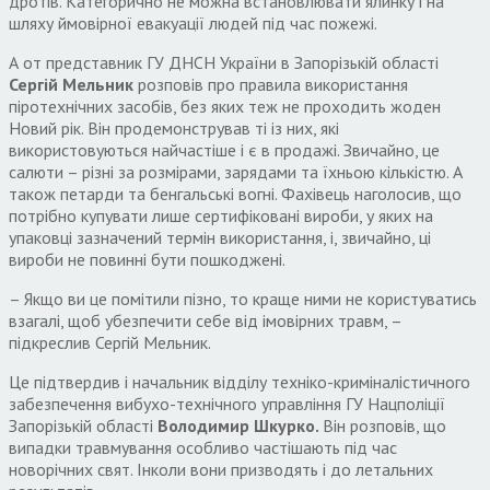
дротів. Категорично не можна встановлювати ялинку і на
шляху ймовірної евакуації людей під час пожежі.
А от представник ГУ ДНСН України в Запорізькій області
Сергій Мельник
розповів про правила використання
піротехнічних засобів, без яких теж не проходить жоден
Новий рік. Він продемонстрував ті із них, які
використовуються найчастіше і є в продажі. Звичайно, це
салюти – різні за розмірами, зарядами та їхньою кількістю. А
також петарди та бенгальські вогні. Фахівець наголосив, що
потрібно купувати лише сертифіковані вироби, у яких на
упаковці зазначений термін використання, і, звичайно, ці
вироби не повинні бути пошкоджені.
– Якщо ви це помітили пізно, то краще ними не користуватись
взагалі, щоб убезпечити себе від імовірних травм, –
підкреслив Сергій Мельник.
Це підтвердив і начальник відділу техніко-криміналістичного
забезпечення вибухо-технічного управління ГУ Нацполіції
Запорізькій області
Володимир Шкурко.
Він розповів, що
випадки травмування особливо частішають під час
новорічних свят. Інколи вони призводять і до летальних