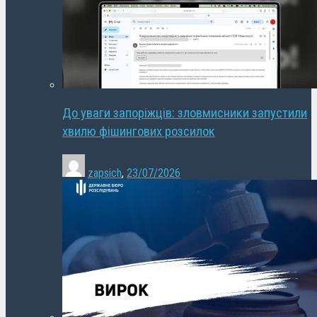
До уваги запоріжців: зловмисники запустили
хвилю фішингових розсилок
zapsich
,
23/07/2026