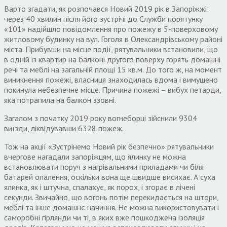
Варто згадати, як розпочався Новий 2019 рік в Запоріжжі:
через 40 хвилин після його зустрічі до Служби порятунку
«101» надійшло повідомлення про пожежу в 5-поверховому
житловому будинку на вул. Гоголя в Олександрівському районі
міста. Прибувши на місце події, рятувальники встановили, що
в одній із квартир на балконі другого поверху горять домашні
речі та меблі на загальній площі 15 кв.м. До того ж, на момент
виникнення пожежі, власниця знаходилась вдома і вимушено
покинула небезпечне місце. Причина пожежі – вибух петарди,
яка потрапила на балкон ззовні.
Загалом з початку 2019 року вогнеборці зійснили 9304
виїзди, ліквідувавши 6328 пожеж.
Тож на акції «Зустрінемо Новий рік безпечно» рятувальники
вчергове нагадали запоріжцям, що ялинку не можна
встановлювати поруч з нагрівальними приладами чи біля
батарей опалення, оскільки вона ще швидше висихає. А суха
ялинка, як і штучна, спалахує, як порох, і згорає в лічені
секунди. Звичайно, що вогонь потім перекидається на штори,
меблі та інше домашнє начиння. Не можна використовувати і
саморобні гірлянди чи ті, в яких вже пошкоджена ізоляція