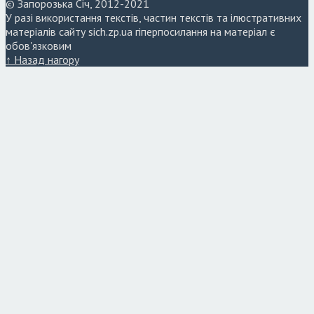
© Запорозька Січ, 2012-2021
У разі використання текстів, частин текстів та ілюстративних
матеріалів сайту sich.zp.ua гіперпосилання на матеріал є
обов'язковим
↑ Назад нагору