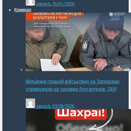
zapsich
,
26/01/2026
Кримінал
Мільйони грошей військових на Запоріжжі
спрямували на тилових бухгалтерів: ДБР
zapsich
,
03/08/2026