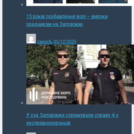
15 років позбавлення волі – вироки
зрадникам на Запоріжжі
zapsich
,
05/12/2025
У суд Запоріжжя спрямували справу 4-х
експравоохоронців