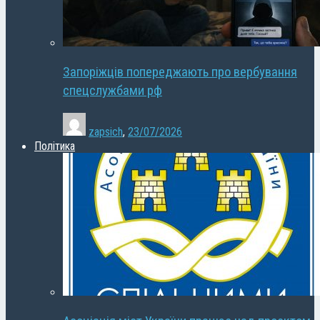
Запоріжців попереджають про вербування
спецслужбами рф
zapsich
,
23/07/2026
Політика