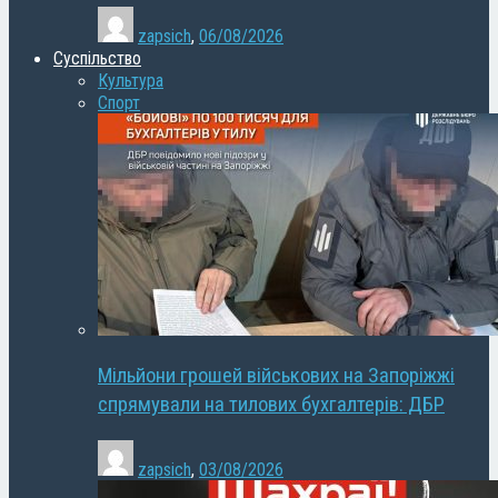
zapsich
,
06/08/2026
Суспільство
Культура
Спорт
Мільйони грошей військових на Запоріжжі
спрямували на тилових бухгалтерів: ДБР
zapsich
,
03/08/2026