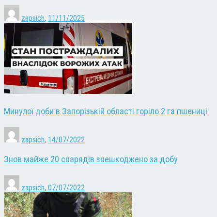
zapsich
,
11/11/2025
Минулої доби в Запорізькій області горіло 2 га пшениці
zapsich
,
14/07/2022
Знов майже 20 снарядів знешкоджено за добу
zapsich
,
07/07/2022