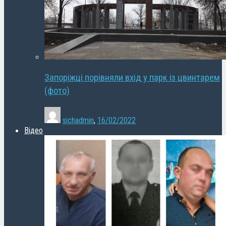
Запоріжці порівняли вхід у парк із цвинтарем
(фото)
sichadmin
,
16/02/2022
Відео