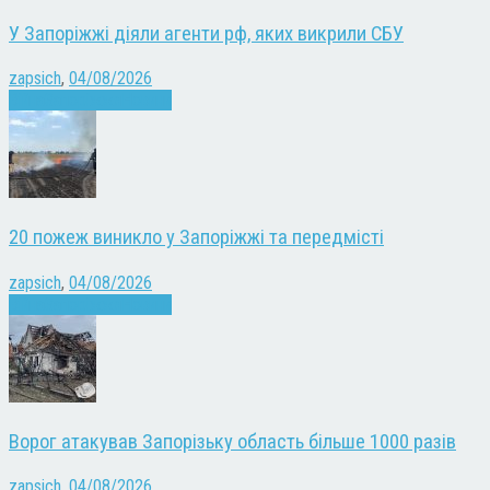
У Запоріжжі діяли агенти рф, яких викрили СБУ
zapsich
,
04/08/2026
Війна
Запоріжжя
Новини
20 пожеж виникло у Запоріжжі та передмісті
zapsich
,
04/08/2026
Війна
Запоріжжя
Новини
Ворог атакував Запорізьку область більше 1000 разів
zapsich
,
04/08/2026