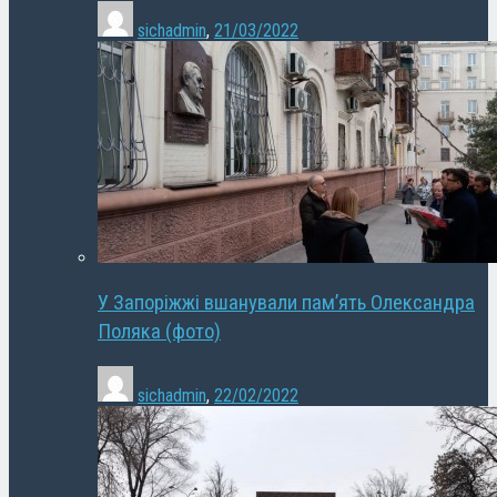
sichadmin
,
21/03/2022
У Запоріжжі вшанували пам’ять Олександра
Поляка (фото)
sichadmin
,
22/02/2022