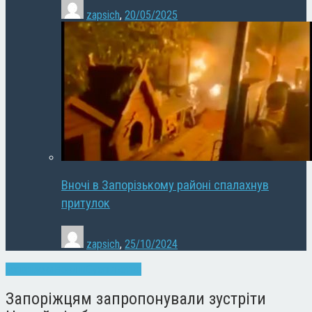
zapsich
,
20/05/2025
Вночі в Запорізькому районі спалахнув
притулок
zapsich
,
25/10/2024
Запоріжжя
Новини
Суспільство
Запоріжцям запропонували зустріти