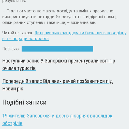
результатів.
– Підлітки часто не мають досвіду та вміння правильно
використовувати петарди. Як результат – відірвані пальці,
опіки різних ступенів і таке інше, – зазначив він.
Читайте також:
Як правильно загадувати бажання в новорічну
ніч – поради астролога
Позначки:
ДСНС
Запоріжжя
пожежа
Рятувальники
Наступний запис
У Запоріжжі презентували світ гір
очима туристів
Попередній запис
Від яких речей позбавитися під
Новий рік
Подібні записи
19 жителів Запоріжжя й досі в лікарнях внаслідок
обстрілів