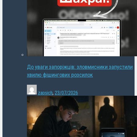
До уваги запоріжців: зловмисники запустили
хвилю фішингових розсилок
zapsich
,
23/07/2026