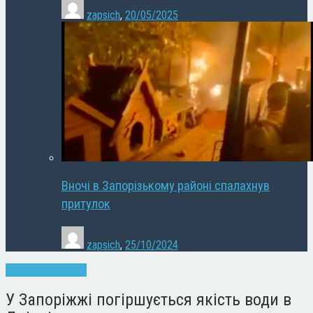
zapsich
,
20/05/2025
Вночі в Запорізькому районі спалахнув
притулок
zapsich
,
25/10/2024
Запоріжжя
Новини
У Запоріжжі погіршується якість води в