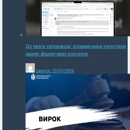
До уваги запоріжців: зловмисники запустили
хвилю фішингових розсилок
zapsich
,
23/07/2026