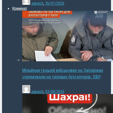
zapsich
,
26/01/2026
Кримінал
Мільйони грошей військових на Запоріжжі
спрямували на тилових бухгалтерів: ДБР
zapsich
,
03/08/2026