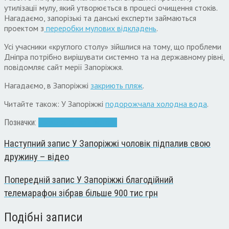
утилізації мулу, який утворюється в процесі очищення стоків.
Нагадаємо, запорізькі та данські експерти займаються
проектом з
переробки мулових відкладень
.
Усі учасники «круглого столу» зійшлися на тому, що проблеми
Дніпра потрібно вирішувати системно та на державному рівні,
повідомляє сайт мерії Запоріжжя.
Нагадаємо, в Запоріжжі
закриють пляж
.
Читайте також: У Запоріжжі
подорожчала холодна вода
.
Позначки:
вода
Екологія
річка
стоки
Наступний запис
У Запоріжжі чоловік підпалив свою
дружину – відео
Попередній запис
У Запоріжжі благодійний
телемарафон зібрав більше 900 тис грн
Подібні записи