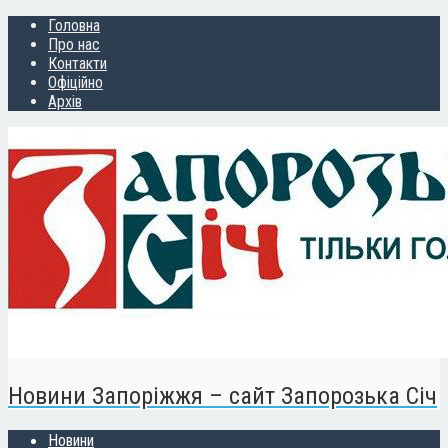
Головна
Про нас
Контакти
Офіційно
Архів
Новини Запоріжжя – сайт Запорозька Січ
Новини