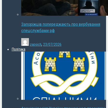
Запоріжців попереджають про вербування
спецслужбами рф
zapsich
,
23/07/2026
Політика