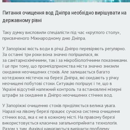
Питання очищення вод Дніпра необхідно вирішувати на
державному рівні
Таку думку висловили спеціалісти під час «круглого столу»,
присвяченого Міжнародному дню Дніпра.
У Запоріжжі якість води в річці Дніпро перевіряють регулярно.
За останні три роки вона значно погіршилася, як
за санітарнохімічними, так і за мікробіологічними показниками.
І це при тому, що промпідприємства міста значно знизили
скидання неочищених стоків. Але залишається багато
котеджних містечок на березі Дніпра, які скидають у річку
неочищені побутові стоки. Ситуацію погіршує і те, що в
Україні відсутній належний контроль та встановлені мізерні
штрафи за скидання в Дніпро неочищених стічних вод.
У Запоріжжі очищенню стоків приділяється велика увага.
Наразі на лівому березі працює сучасна система очищення
стічних вод, яка є не в кожному місті. На правому березі
використовується класична загальноприйнята технологія.
Разом з тим, фахівці намагаються вирішити проблему