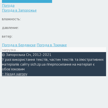
Війна
Запоріжжя
Кримінал
Новини
Погода
Погода в
Запорожье
влажность:
давление:
ветер:
Погода в Бердянске
Погода в Токмаке
загрузка...
© Запорозька Січ, 2012-2021
У разі використання текстів, частин текстів та ілюстративних
матеріалів сайту sich.zp.ua гіперпосилання на матеріал є
обов'язковим
↑ Назад нагору