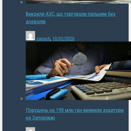
Викрили АЗС, що торгували пальним без
дозволів
zapsich
,
10/02/2026
Порушень на 190 млн грн виявили аудитори
на Запоріжжі