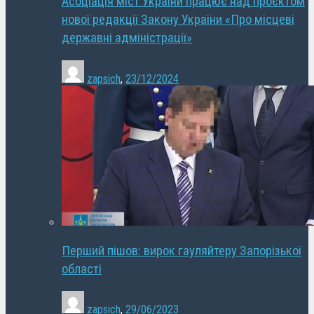
Асоціація міст України працює над проєктом
нової редакції Закону України «Про місцеві
державні адміністрації»
zapsich
,
23/12/2024
Перший пішов: вирок гауляйтеру Запорізької
області
zapsich
,
29/06/2023