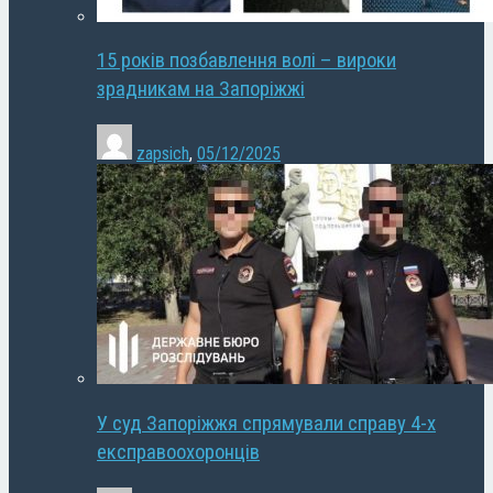
15 років позбавлення волі – вироки
зрадникам на Запоріжжі
zapsich
,
05/12/2025
У суд Запоріжжя спрямували справу 4-х
експравоохоронців