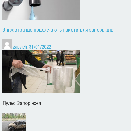
Відзавтра ще подожчають пакети для запоріжців
zapsich
,
31/01/2022
Пульс Запоріжжя