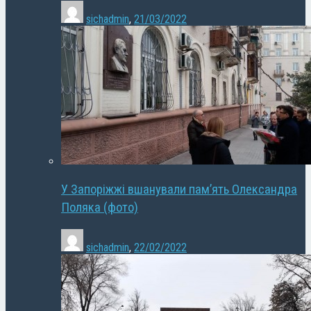
sichadmin
,
21/03/2022
У Запоріжжі вшанували пам’ять Олександра
Поляка (фото)
sichadmin
,
22/02/2022