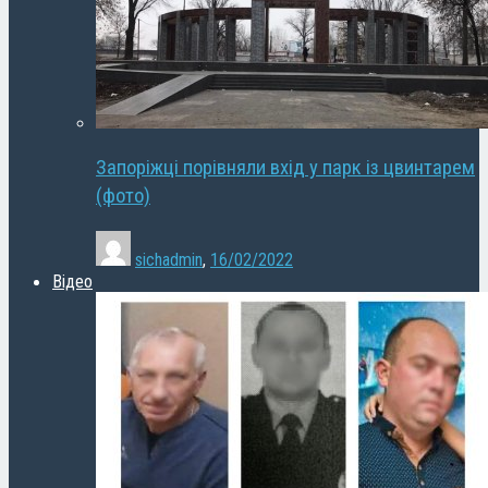
Запоріжці порівняли вхід у парк із цвинтарем
(фото)
sichadmin
,
16/02/2022
Відео