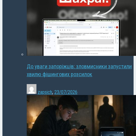
До уваги запоріжців: зловмисники запустили
хвилю фішингових розсилок
zapsich
,
23/07/2026