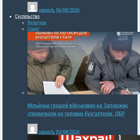
zapsich
,
06/08/2026
Суспільство
Культура
Спорт
Мільйони грошей військових на Запоріжжі
спрямували на тилових бухгалтерів: ДБР
zapsich
,
03/08/2026