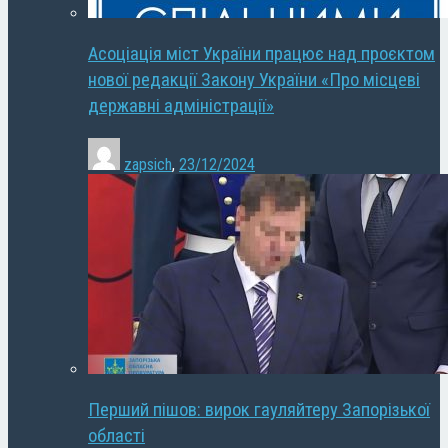
Асоціація міст України працює над проєктом
нової редакції Закону України «Про місцеві
державні адміністрації»
zapsich
,
23/12/2024
Перший пішов: вирок гауляйтеру Запорізької
області