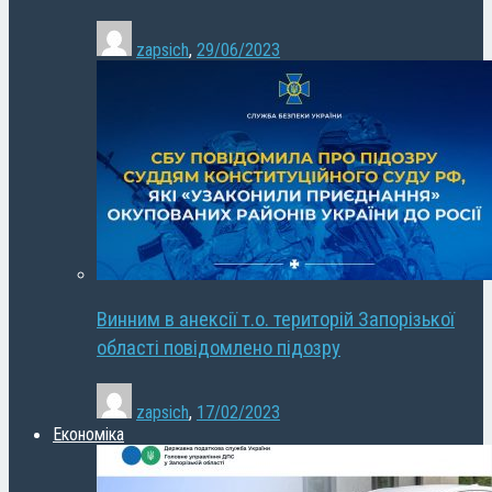
zapsich
,
29/06/2023
Винним в анексії т.о. територій Запорізької
області повідомлено підозру
zapsich
,
17/02/2023
Економіка