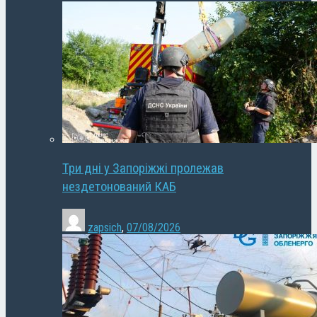
Три дні у Запоріжжі пролежав
нездетонований КАБ
zapsich
,
07/08/2026