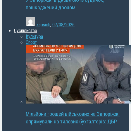
У Запоріжжі відновлюють будинок,
пошкоджений дроном
zapsich
,
07/08/2026
Суспільство
Культура
Спорт
Мільйони грошей військових на Запоріжжі
спрямували на тилових бухгалтерів: ДБР