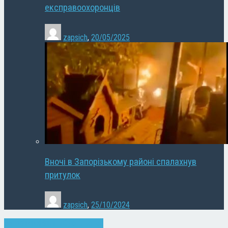
експравоохоронців
zapsich
,
20/05/2025
Вночі в Запорізькому районі спалахнув
притулок
zapsich
,
25/10/2024
Запоріжжя
Новини
Суспільство