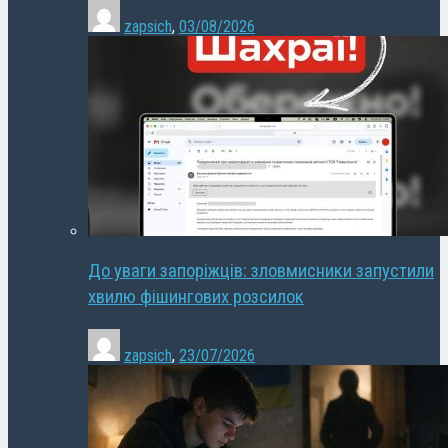
zapsich
,
03/08/2026
До уваги запоріжців: зловмисники запустили
хвилю фішингових розсилок
zapsich
,
23/07/2026