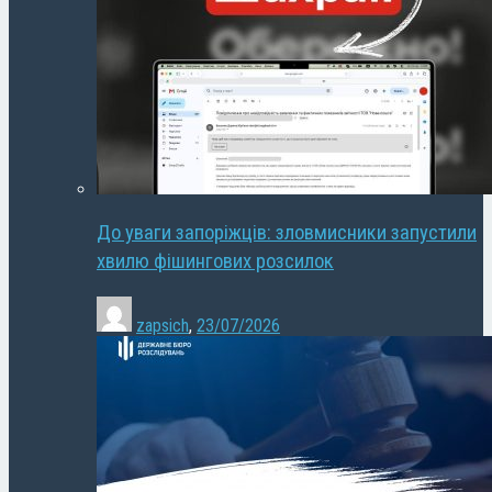
До уваги запоріжців: зловмисники запустили
хвилю фішингових розсилок
zapsich
,
23/07/2026