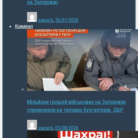
на Запоріжжі
zapsich
,
26/01/2026
Кримінал
Мільйони грошей військових на Запоріжжі
спрямували на тилових бухгалтерів: ДБР
zapsich
,
03/08/2026