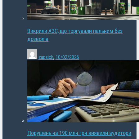
Викрили АЗС, що торгували пальним без
дозволів
zapsich
,
10/02/2026
Порушень на 190 млн грн виявили аудитори