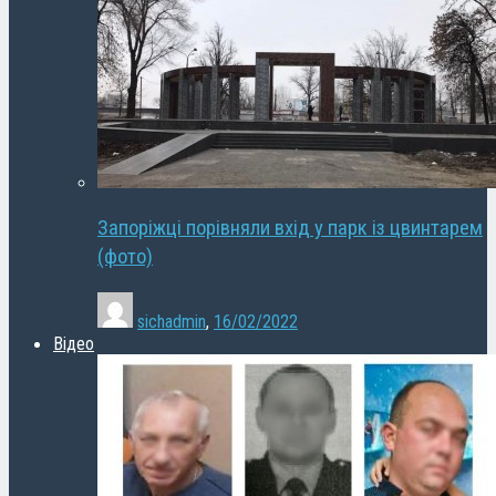
Запоріжці порівняли вхід у парк із цвинтарем
(фото)
sichadmin
,
16/02/2022
Відео