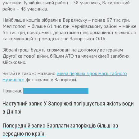
учасники, Гуляйпільський район – 58 учасників, Василівський
район – 48 учасників.
Найбільше коштів зібрали в Бердянську – понад 97 тис. грн,
Мелітополі – більше 61 тис. грн, Чернігівському районі – майже
55 тис. грн, повідомляє департамент інформаційної діяльності
та комунікацій з громадськістю Запорізької ОДА.
Зібрані гроші будуть спрямовані на допомогу ветеранам
Другої світової війни, бійцям АТО та членам сімей загиблих
військових.
Читайте також: Названо
імена перших зірок масштабного
музичного
фестивалю в Запоріжжі.
Позначки:
благодійність
гроші
телемарафон
Наступний запис
У Запоріжжі погіршується якість води
в Дніпрі
Попередній запис
Зарплати запоріжців більші за
середню по країні