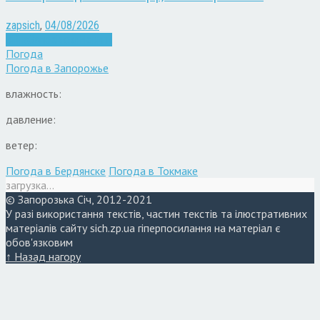
zapsich
,
04/08/2026
Війна
Запоріжжя
Новини
Погода
Погода в
Запорожье
влажность:
давление:
ветер:
Погода в Бердянске
Погода в Токмаке
загрузка...
© Запорозька Січ, 2012-2021
У разі використання текстів, частин текстів та ілюстративних
матеріалів сайту sich.zp.ua гіперпосилання на матеріал є
обов'язковим
↑ Назад нагору