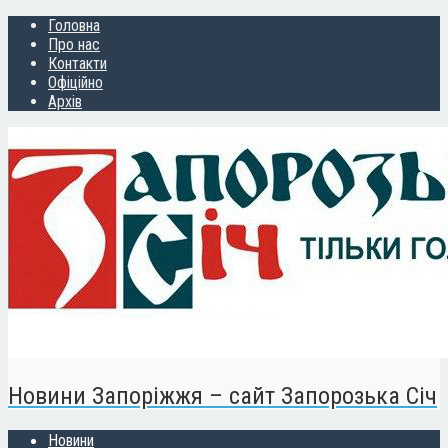
Головна
Про нас
Контакти
Офіційно
Архів
Новини Запоріжжя – сайт Запорозька Січ
Новини