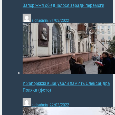
Запоріжжя об’єдналося заради перемоги
sichadmin
,
21/03/2022
У Запоріжжі вшанували пам’ять Олександра
Поляка (фото)
sichadmin
,
22/02/2022