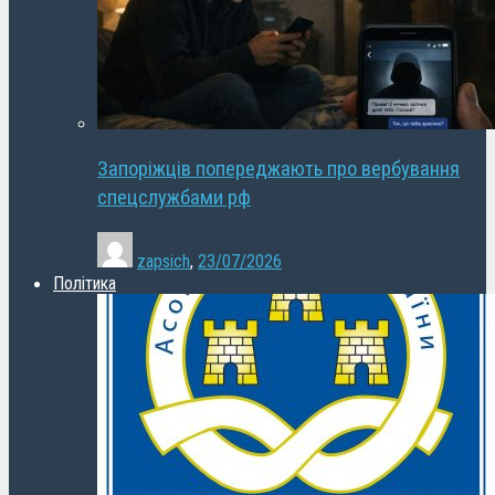
Запоріжців попереджають про вербування
спецслужбами рф
zapsich
,
23/07/2026
Політика