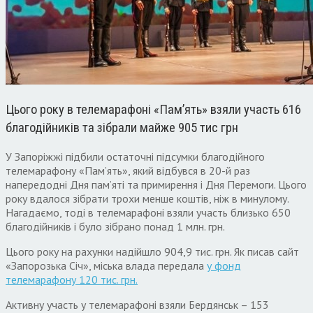
Цього року в телемарафоні «Пам’ять» взяли участь 616
благодійників та зібрали майже 905 тис грн
У Запоріжжі підбили остаточні підсумки благодійного
телемарафону «Пам’ять», який відбувся в 20-й раз
напередодні Дня пам’яті та примирення і Дня Перемоги. Цього
року вдалося зібрати трохи менше коштів, ніж в минулому.
Нагадаємо, тоді в телемарафоні взяли участь близько 650
благодійників і було зібрано понад 1 млн. грн.
Цього року на рахунки надійшло 904,9 тис. грн. Як писав сайт
«Запорозька Січ», міська влада передала
у фонд
телемарафону 120 тис. грн.
Активну участь у телемарафоні взяли Бердянськ – 153