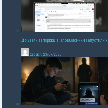
До уваги запоріжців: зловмисники запустили 
zapsich
,
23/07/2026