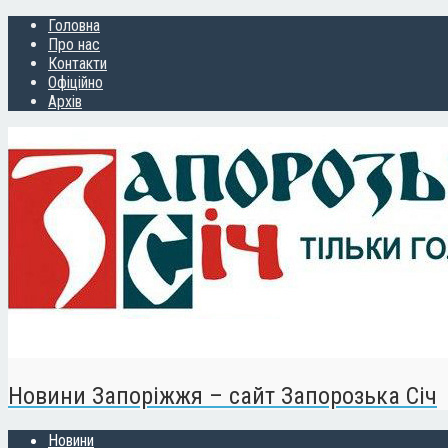
Головна
Про нас
Контакти
Офіційно
Архів
Новини Запоріжжя – сайт Запорозька Січ
Новини