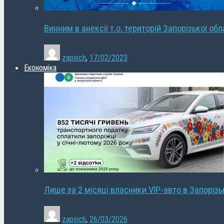
Винним в анексії т.о. територій Запорізької об
zapsich
,
17/02/2023
Економіка
Лише за 2 місяці власники VIP-авто в Запорізь
zapsich
,
26/03/2026