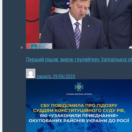
Перший пішов: вирок гауляйтеру Запорізької о
zapsich
,
29/06/2023