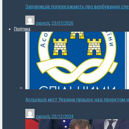
Запоріжців попереджають про вербування сп
zapsich
,
23/07/2026
Політика
Асоціація міст України працює над проєктом н
zapsich
,
23/12/2024