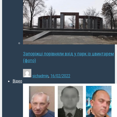
Запоріжці порівняли вхід у парк із цвинтарем
(фото)
sichadmin
,
16/02/2022
Відео