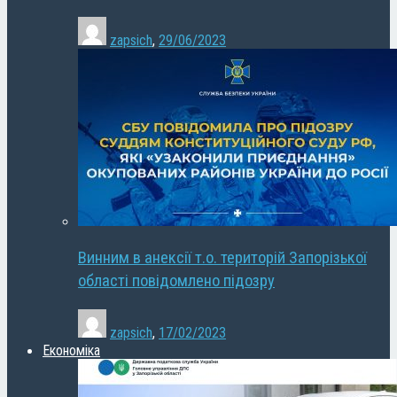
zapsich
,
29/06/2023
Винним в анексії т.о. територій Запорізької
області повідомлено підозру
zapsich
,
17/02/2023
Економіка