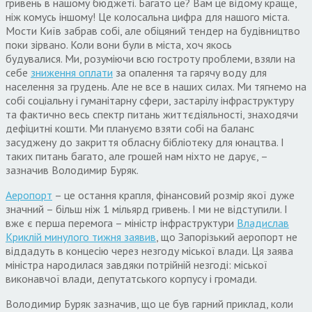
гривень в нашому бюджеті. Багато це? Вам це відому краще,
ніж комусь іншому! Це колосальна цифра для нашого міста.
Мости Київ забрав собі, але обіцяний тендер на будівництво
поки зірвано. Коли вони були в міста, хоч якось
будувалися. Ми, розуміючи всю гостроту проблеми, взяли на
себе
зниження оплати
за опалення та гарячу воду для
населення за грудень. Але не все в наших силах. Ми тягнемо на
собі соціальну і гуманітарну сфери, застарілу інфраструктуру
та фактично весь спектр питань життєдіяльності, знаходячи
дефіцитні кошти. Ми плануємо взяти собі на баланс
засуджену до закриття обласну бібліотеку для юнацтва. І
таких питань багато, але грошей нам ніхто не дарує, –
зазначив Володимир Буряк.
Аеропорт
– це остання крапля, фінансовий розмір якої дуже
значний – більш ніж 1 мільярд гривень. І ми не відступили. І
вже є перша перемога – міністр інфраструктури
Владислав
Криклій минулого тижня заявив
, що Запорізький аеропорт не
віддадуть в концесію через незгоду міської влади. Ця заява
міністра народилася завдяки потрійній незгоді: міської
виконавчої влади, депутатського корпусу і громади.
Володимир Буряк зазначив, що це був гарний приклад, коли