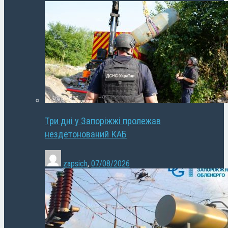
Три дні у Запоріжжі пролежав
нездетонований КАБ
zapsich
,
07/08/2026