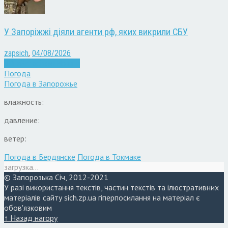
У Запоріжжі діяли агенти рф, яких викрили СБУ
zapsich
,
04/08/2026
Війна
Запоріжжя
Новини
Погода
Погода в
Запорожье
влажность:
давление:
ветер:
Погода в Бердянске
Погода в Токмаке
загрузка...
© Запорозька Січ, 2012-2021
У разі використання текстів, частин текстів та ілюстративних
матеріалів сайту sich.zp.ua гіперпосилання на матеріал є
обов'язковим
↑ Назад нагору