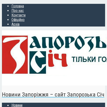
Головна
Про нас
Контакти
Офіційно
Архів
Новини Запоріжжя – сайт Запорозька Січ
Новини