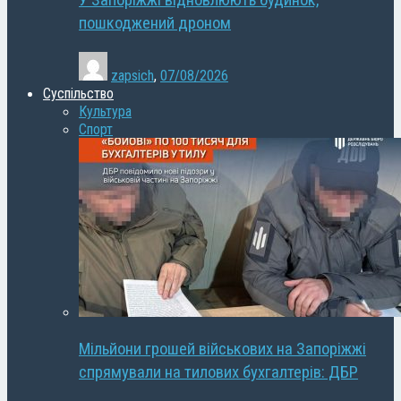
У Запоріжжі відновлюють будинок,
пошкоджений дроном
zapsich
,
07/08/2026
Суспільство
Культура
Спорт
Мільйони грошей військових на Запоріжжі
спрямували на тилових бухгалтерів: ДБР