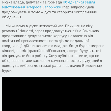
міська влада, депутати та громада
об’єдналися задля
відстоювання інтересів Запоріжжя
. Мер запропонував
продовжувати в тому ж дусі та створити міжфракційне
об’єднання.
– Ми живемо в дуже непростий час. Прийшли на піку
революції гідності, зараз продовжується війна. Закликаю
представників депутатського корпусу, незалежно від
політичної приналежності і поглядів до подальшої
координації дій з виконавчою владою. Якщо буде створене
відповідне міжфракційне об’єднання, я щиро буду вітати і
підтримувати його роботу. Хочу публічно заявити, що це
об’єднання стане важливим каменем в основі руху, який я
поведу на вибори до міської ради, – зазначив Володимир
Буряк.