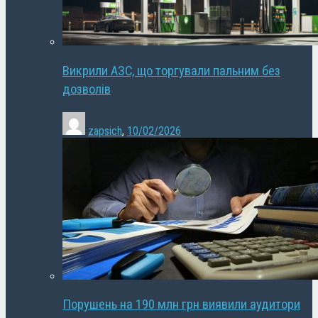
Викрили АЗС, що торгували пальним без
дозволів
zapsich
,
10/02/2026
Порушень на 190 млн грн виявили аудитори