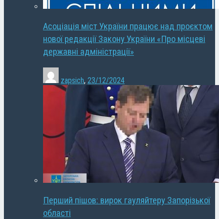
Асоціація міст України працює над проєктом
нової редакції Закону України «Про місцеві
державні адміністрації»
zapsich
,
23/12/2024
Перший пішов: вирок гауляйтеру Запорізької
області