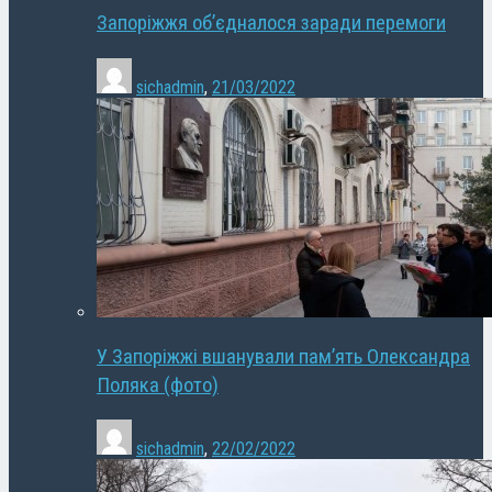
Запоріжжя об’єдналося заради перемоги
sichadmin
,
21/03/2022
У Запоріжжі вшанували пам’ять Олександра
Поляка (фото)
sichadmin
,
22/02/2022