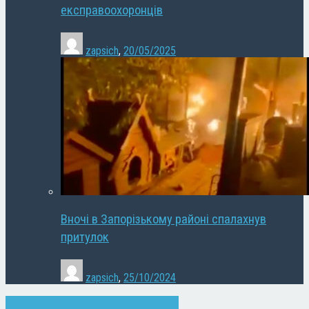
експравоохоронців
zapsich
,
20/05/2025
Вночі в Запорізькому районі спалахнув
притулок
zapsich
,
25/10/2024
Запоріжжя
Новини
Слайдер
Суспільство