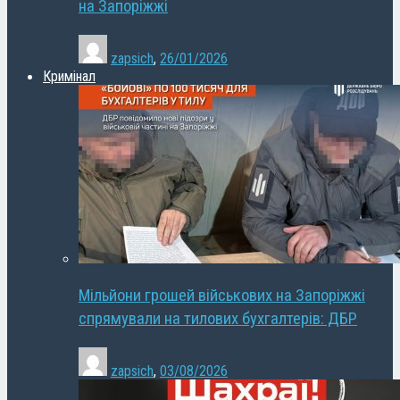
на Запоріжжі
zapsich
,
26/01/2026
Кримінал
Мільйони грошей військових на Запоріжжі
спрямували на тилових бухгалтерів: ДБР
zapsich
,
03/08/2026