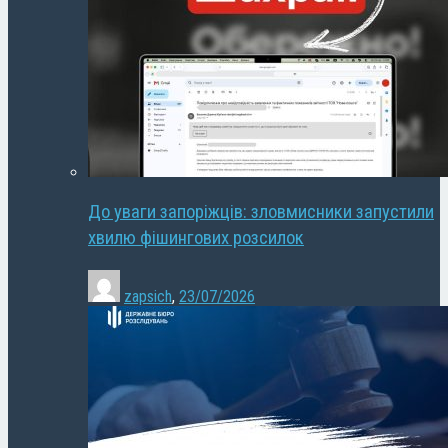
До уваги запоріжців: зловмисники запустили
хвилю фішингових розсилок
zapsich
,
23/07/2026