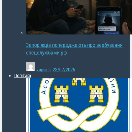
Запоріжців попереджають про вербування
спецслужбами рф
zapsich
,
23/07/2026
Політика