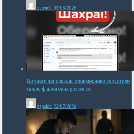
zapsich
,
03/08/2026
До уваги запоріжців: зловмисники запустили
хвилю фішингових розсилок
zapsich
,
23/07/2026