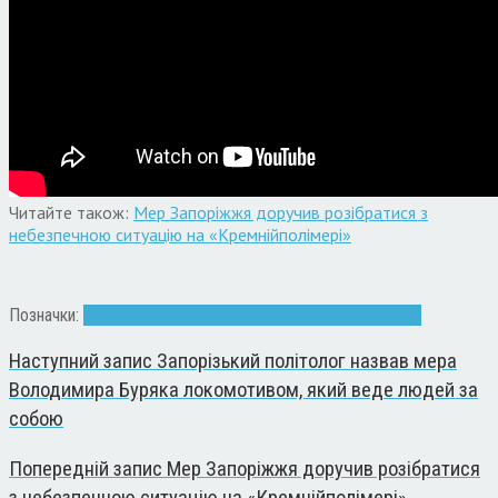
Читайте також:
Мер Запоріжжя доручив розібратися з
небезпечною ситуацію на «Кремнійполімері»
Позначки:
Володимир Буряк
депутати
Запоріжжя
мер
сесія
Наступний запис
Запорізький політолог назвав мера
Володимира Буряка локомотивом, який веде людей за
собою
Попередній запис
Мер Запоріжжя доручив розібратися
з небезпечною ситуацію на «Кремнійполімері»