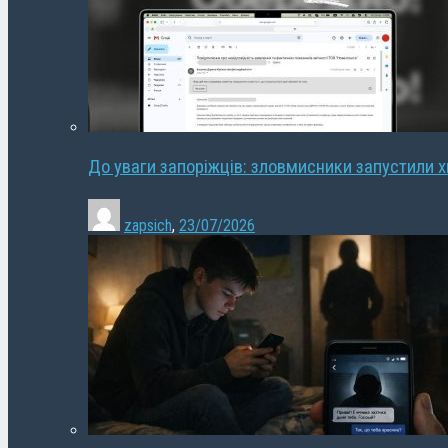
До уваги запоріжців: зловмисники запустили 
zapsich
,
23/07/2026