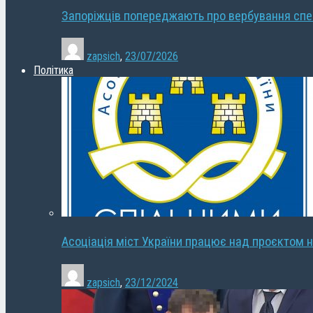
Запоріжців попереджають про вербування сп
zapsich
,
23/07/2026
Політика
Асоціація міст України працює над проєктом н
zapsich
,
23/12/2024