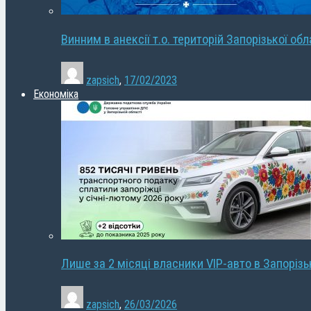
Винним в анексії т.о. територій Запорізької об
zapsich
,
17/02/2023
Економіка
Лише за 2 місяці власники VIP-авто в Запорізь
zapsich
,
26/03/2026