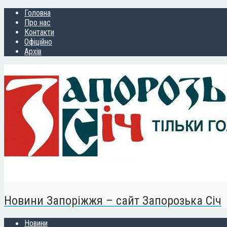
Головна
Про нас
Контакти
Офіційно
Архів
Новини Запоріжжя – сайт Запорозька Січ
Новини