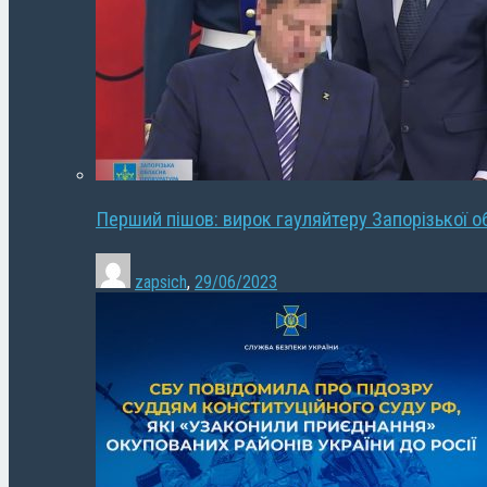
Перший пішов: вирок гауляйтеру Запорізької о
zapsich
,
29/06/2023