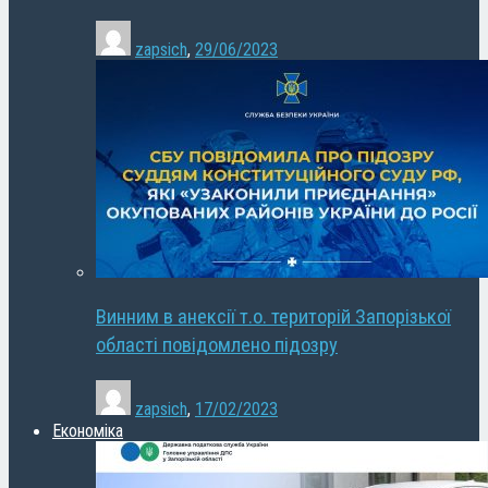
zapsich
,
29/06/2023
Винним в анексії т.о. територій Запорізької
області повідомлено підозру
zapsich
,
17/02/2023
Економіка