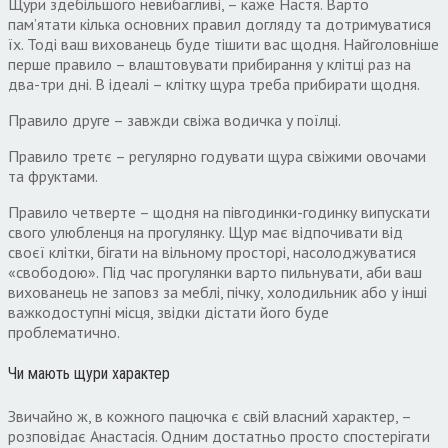
Щури здебільшого невибагливі, – каже Настя. Варто
пам’ятати кілька основних правил догляду та дотримуватися
їх. Тоді ваш вихованець буде тішити вас щодня. Найголовніше
перше правило – влаштовувати прибирання у клітці раз на
два-три дні. В ідеалі – клітку щура треба прибирати щодня.
Правило друге – завжди свіжа водичка у поїлці.
Правило третє – регулярно годувати щура свіжими овочами
та фруктами.
Правило четверте – щодня на півгодинки-годинку випускати
свого улюбленця на прогулянку. Щур має відпочивати від
своєї клітки, бігати на вільному просторі, насолоджуватися
«свободою». Під час прогулянки варто пильнувати, аби ваш
вихованець не заповз за меблі, пічку, холодильник або у інші
важкодоступні місця, звідки дістати його буде
проблематично.
Чи мають щури характер
Звичайно ж, в кожного пацючка є свій власний характер, –
розповідає Анастасія. Одним достатньо просто спостерігати