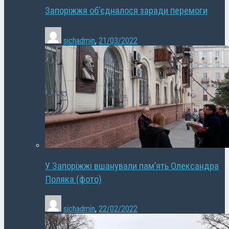
Запоріжжя об’єдналося заради перемоги
sichadmin
,
21/03/2022
У Запоріжжі вшанували пам’ять Олександра
Поляка (фото)
sichadmin
,
22/02/2022