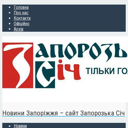
Головна
Про нас
Контакти
Офіційно
Архів
Новини Запоріжжя – сайт Запорозька Січ
Новини