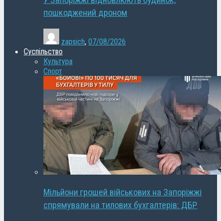
У Запоріжжі відновлюють будинок,
пошкоджений дроном
zapsich
,
07/08/2026
Суспільство
Культура
Спорт
Мільйони грошей військових на Запоріжжі
спрямували на тилових бухгалтерів: ДБР