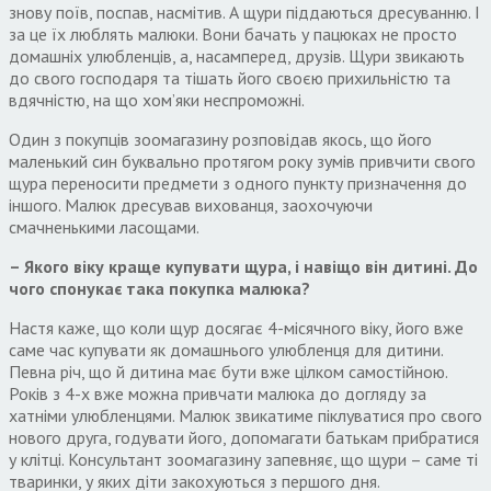
знову поїв, поспав, насмітив. А щури піддаються дресуванню. І
за це їх люблять малюки. Вони бачать у пацюках не просто
домашніх улюбленців, а, насамперед, друзів. Щури звикають
до свого господаря та тішать його своєю прихильністю та
вдячністю, на що хом’яки неспроможні.
Один з покупців зоомагазину розповідав якось, що його
маленький син буквально протягом року зумів привчити свого
щура переносити предмети з одного пункту призначення до
іншого. Малюк дресував вихованця, заохочуючи
смачненькими ласощами.
– Якого віку краще купувати щура, і навіщо він дитині. До
чого спонукає така покупка малюка?
Настя каже, що коли щур досягає 4-місячного віку, його вже
саме час купувати як домашнього улюбленця для дитини.
Певна річ, що й дитина має бути вже цілком самостійною.
Років з 4-х вже можна привчати малюка до догляду за
хатніми улюбленцями. Малюк звикатиме піклуватися про свого
нового друга, годувати його, допомагати батькам прибратися
у клітці. Консультант зоомагазину запевняє, що щури – саме ті
тваринки, у яких діти закохуються з першого дня.