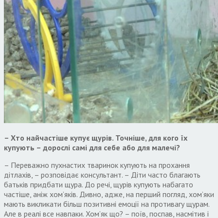
– Хто найчастіше купує щурів. Точніше, для кого їх
купують – дорослі самі для себе або для малечі?
– Переважно пухнастих тваринок купують на прохання
дітлахів, – розповідає консультант. – Діти часто благають
батьків придбати щура. До речі, щурів купують набагато
частіше, аніж хом’яків. Дивно, адже, на перший погляд, хом’яки
мають викликати більш позитивні емоції на противагу щурам.
Але в реалі все навпаки. Хом’як що? – поїв, поспав, насмітив і