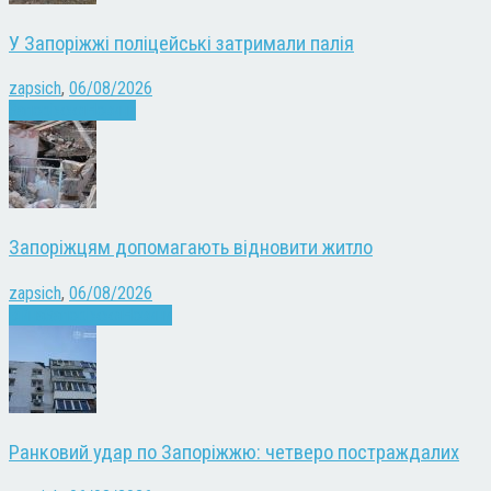
У Запоріжжі поліцейські затримали палія
zapsich
,
06/08/2026
Запоріжжя
Новини
Запоріжцям допомагають відновити житло
zapsich
,
06/08/2026
Війна
Запоріжжя
Новини
Ранковий удар по Запоріжжю: четверо постраждалих