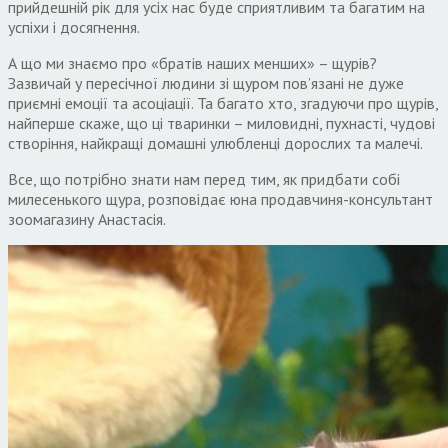
прийдешній рік для усіх нас буде сприятливим та багатим на
успіхи і досягнення.
А що ми знаємо про «братів наших менших» – щурів?
Зазвичай у пересічної людини зі щуром пов’язані не дуже
приємні емоції та асоціації. Та багато хто, згадуючи про щурів,
найперше скаже, що ці тваринки – миловидні, пухнасті, чудові
створіння, найкращі домашні улюбленці дорослих та малечі.
Все, що потрібно знати нам перед тим, як придбати собі
милесенького щура, розповідає юна продавчиня-консультант
зоомагазину Анастасія.