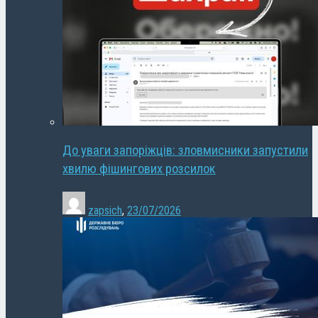
До уваги запоріжців: зловмисники запустили
хвилю фішингових розсилок
zapsich
,
23/07/2026