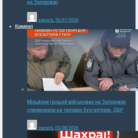
на Запоріжжі
zapsich
,
26/01/2026
Кримінал
Мільйони грошей військових на Запоріжжі
спрямували на тилових бухгалтерів: ДБР
zapsich
,
03/08/2026