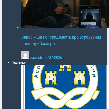
Запоріжців попереджають про вербування
спецслужбами рф
zapsich
,
23/07/2026
Політика