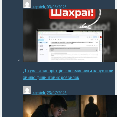
zapsich
,
03/08/2026
До уваги запоріжців: зловмисники запустили
хвилю фішингових розсилок
zapsich
,
23/07/2026