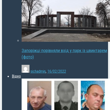
Запоріжці порівняли вхід у парк із цвинтарем
(фото)
sichadmin
,
16/02/2022
Відео