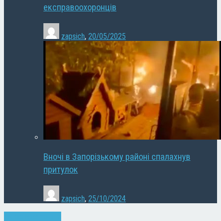
експравоохоронців
zapsich
,
20/05/2025
Вночі в Запорізькому районі спалахнув
притулок
zapsich
,
25/10/2024
Запоріжжя
Новини