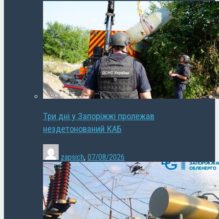
Три дні у Запоріжжі пролежав
нездетонований КАБ
zapsich
,
07/08/2026