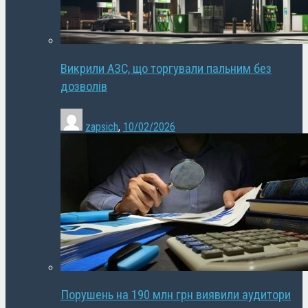
Викрили АЗС, що торгували пальним без
дозволів
zapsich
,
10/02/2026
Порушень на 190 млн грн виявили аудитори