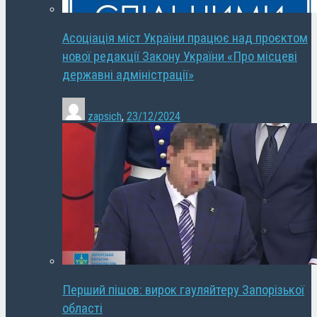
Асоціація міст України працює над проєктом
нової редакції Закону України «Про місцеві
державні адміністрації»
zapsich
,
23/12/2024
Перший пішов: вирок гауляйтеру Запорізької
області