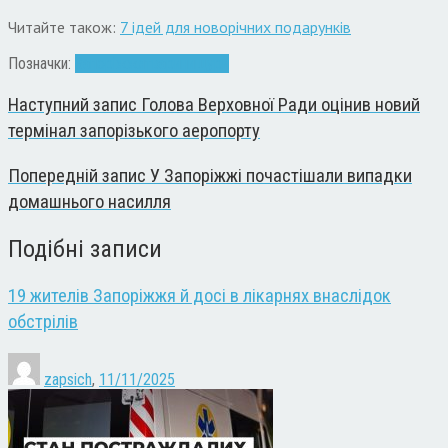
Читайте також:
7 ідей для новорічних подарунків
Позначки:
Запоріжжя
тварини
щури
Наступний запис
Голова Верховної Ради оцінив новий
термінал запорізького аеропорту
Попередній запис
У Запоріжжі почастішали випадки
домашнього насилля
Подібні записи
19 жителів Запоріжжя й досі в лікарнях внаслідок
обстрілів
zapsich
,
11/11/2025