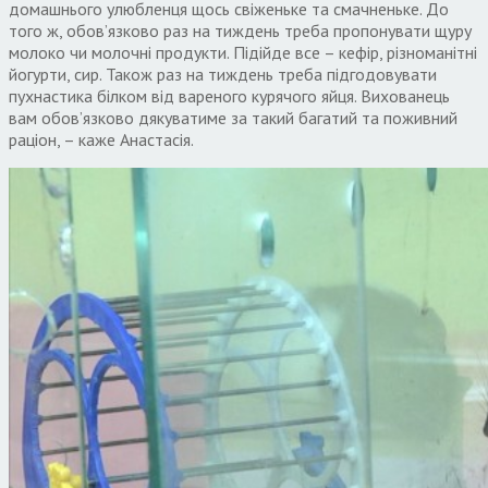
домашнього улюбленця щось свіженьке та смачненьке. До
того ж, обов’язково раз на тиждень треба пропонувати щуру
молоко чи молочні продукти. Підійде все – кефір, різноманітні
йогурти, сир. Також раз на тиждень треба підгодовувати
пухнастика білком від вареного курячого яйця. Вихованець
вам обов’язково дякуватиме за такий багатий та поживний
раціон, – каже Анастасія.