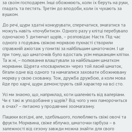
за своїм господарем. Інші обожнюють, коли їх беруть на руки,
гладять та пестять. Третім до вподоби, коли їх чухають за
вушком.
До речі, щури здатні конкурувати, сперечатися, змагатися та
можуть навіть «почубитися». Одного разу у клітці перебувало
одночасно 5 дитинчат щурів, – розповідає Настя. Під час
одного з годувань свіжою морквою пухнасті створили
справжній ажіотаж у гонитві за найбільшим шматочком. І це
при тому, що шматочків було вдосталь усім мешканцям клітки.
Та ж ні, – полювання влаштували за найбільшим шматком
морквини. Щурята «посварилися» через той ласий шматок,
бігали одне від одного та намагалися заховати обожнювану
моркву у свою схованку. Тож, дружба дружбою, а коли мова
йде про харчі, щури демонструють свій характер на всі сто.
Усі ми знаємо, що, наприклад, коти шаленіють від валеріани.
Чи є такі ж уподобання у щурів? Від чого у них паморочиться
в очах? – питаємо у продавчині зоомагазину.
Пацюки всеїдні, але, здебільшого, полюбляють свіжі овочі та
фрукти. Морквина, свіже яблучко, шматочки гарбуза – в
залежності від сезону завжди можна знайти для свого