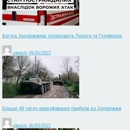
Бої під Запоріжжям: потерпають Пологи та Гуляйполе
zapsich
,
09/05/2022
Більше 40 тисяч евакуйованих прибули до Запоріжжя
zapsich
,
26/03/2022