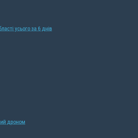
бласті усього за 6 днів
ний дроном