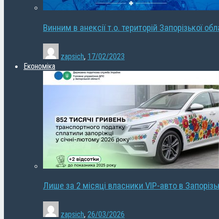
Винним в анексії т.о. територій Запорізької об
zapsich
,
17/02/2023
Економіка
Лише за 2 місяці власники VIP-авто в Запорізь
zapsich
,
26/03/2026