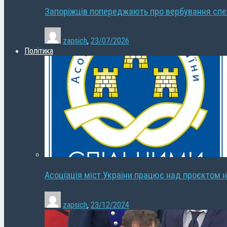
Запоріжців попереджають про вербування сп
zapsich
,
23/07/2026
Політика
Асоціація міст України працює над проєктом н
zapsich
,
23/12/2024