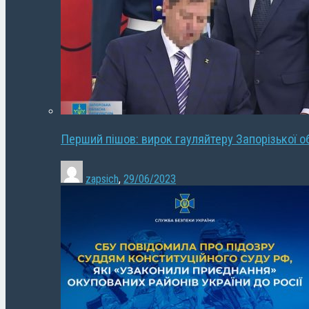
Перший пішов: вирок гауляйтеру Запорізької о
zapsich
,
29/06/2023