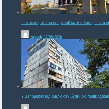
6 атак ворога на енергооб’єкти в Запорізькій о
zapsich
,
07/08/2026
У Запоріжжі відновлюють будинок, пошкодже