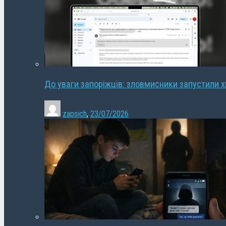
До уваги запоріжців: зловмисники запустили 
zapsich
,
23/07/2026