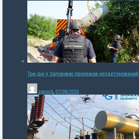
Три дні у Запоріжжі пролежав нездетонований
zapsich
,
07/08/2026