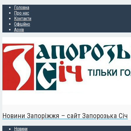
Головна
Про нас
Контакти
Офіційно
Архів
Новини Запоріжжя – сайт Запорозька Січ
Новини