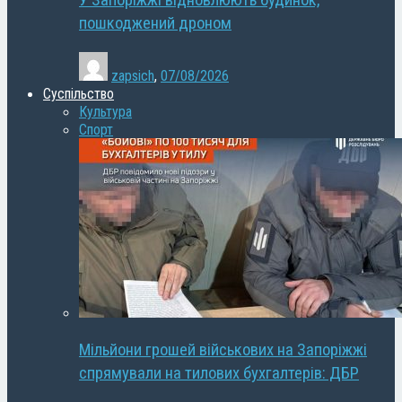
У Запоріжжі відновлюють будинок,
пошкоджений дроном
zapsich
,
07/08/2026
Суспільство
Культура
Спорт
Мільйони грошей військових на Запоріжжі
спрямували на тилових бухгалтерів: ДБР