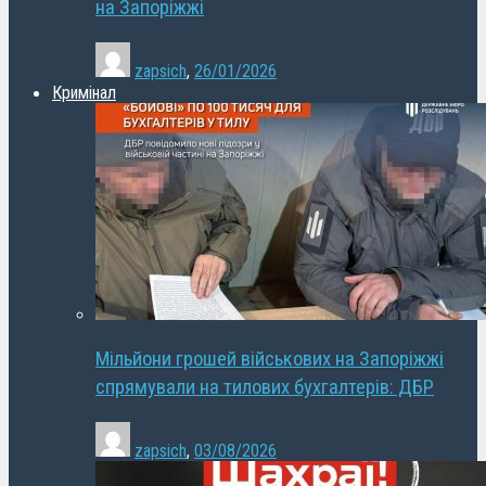
на Запоріжжі
zapsich
,
26/01/2026
Кримінал
Мільйони грошей військових на Запоріжжі
спрямували на тилових бухгалтерів: ДБР
zapsich
,
03/08/2026