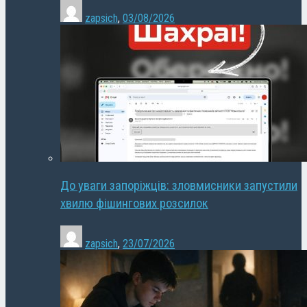
zapsich
,
03/08/2026
До уваги запоріжців: зловмисники запустили
хвилю фішингових розсилок
zapsich
,
23/07/2026