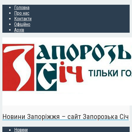
Головна
Про нас
Контакти
Офіційно
Архів
Новини Запоріжжя – сайт Запорозька Січ
Новини