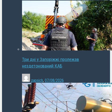
Три дні у Запоріжжі пролежав
нездетонований КАБ
zapsich
,
07/08/2026