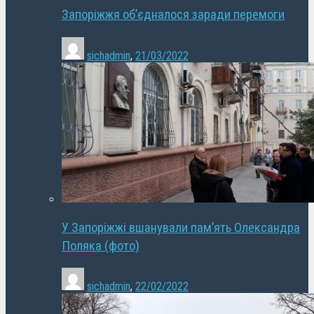
Запоріжжя об’єдналося заради перемоги
sichadmin
,
21/03/2022
У Запоріжжі вшанували пам’ять Олександра
Поляка (фото)
sichadmin
,
22/02/2022