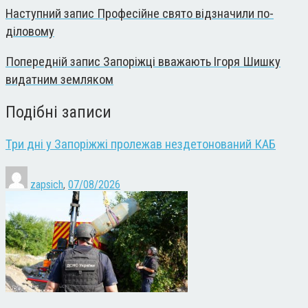
Наступний запис
Професійне свято відзначили по-
діловому
Попередній запис
Запоріжці вважають Ігоря Шишку
видатним земляком
Подібні записи
Три дні у Запоріжжі пролежав нездетонований КАБ
zapsich
,
07/08/2026