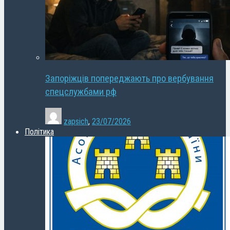
Запоріжців попереджають про вербування
спецслужбами рф
zapsich
,
23/07/2026
Політика