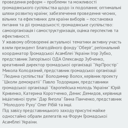
проведення реформ – проблеми та можливості
громадянського суспільства щодо їх подолання; оптимальні
шляхи розвитку країни; забезпечення проведення чесних,
вільних та ефективних для країни виборів – постановка
питання та дії громадськості; громадянське суспільство:
самоорганізація і самоструктуризація, оцінка перспектив та
ефективності.
У жвавому обговоренні актуальної тематики активну участь
взяли президент Благодійного фонду “Оберіг”, регіональний
координатор Громадської Асамблеї України Ігор Зубко,
представник Запорізької ОДА Олександр Зубченко,
креативний директор громадської організації “УкрПростір”
Микола Колодязний, представник громадської організації
“Людина суспільства” Володимир Волох, керівник проекту
“Школи демократії” Павло Тодоришин, представники
громадської організації “Європейська молодь України” Юрій
Кривенко, Катерина Коротченко, Денис Демидов, керівниця
ініціативної групи “Дар Янгола” Ганна Панченко, представник
“Молодого Руху” Олег Рібій та інші.
Під завісу представницького заходу присутні майже
одностайно обрали делегатів на Форум Громадської
Асамблеї України.