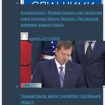
Асоціація міст України працює над проєктом
нової редакції Закону України «Про місцеві
державні адміністрації»
zapsich
,
23/12/2024
Перший пішов: вирок гауляйтеру Запорізької
області