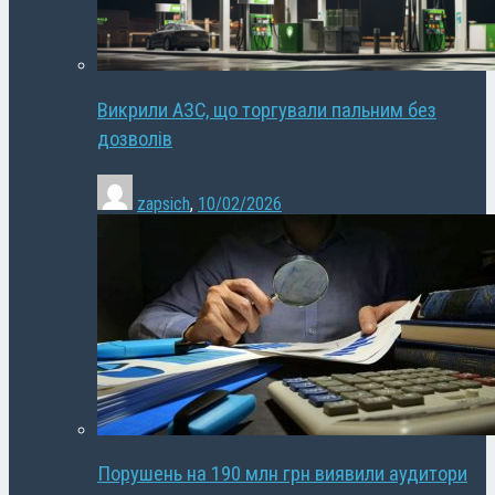
Викрили АЗС, що торгували пальним без
дозволів
zapsich
,
10/02/2026
Порушень на 190 млн грн виявили аудитори