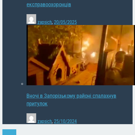
експравоохоронців
zapsich
,
20/05/2025
Вночі в Запорізькому районі спалахнув
притулок
zapsich
,
25/10/2024
Новини