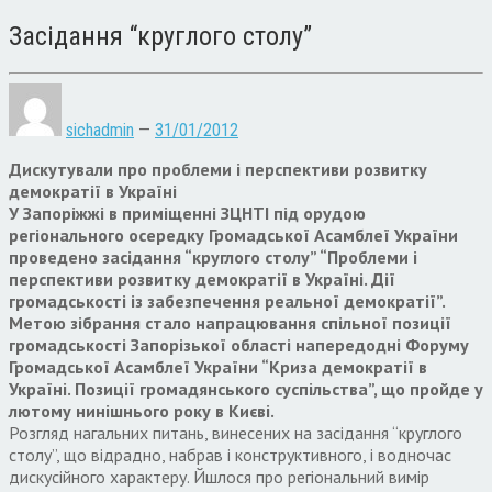
Засідання “круглого столу”
sichadmin
—
31/01/2012
Дискутували про проблеми і перспективи розвитку
демократії в Україні
У Запоріжжі в приміщенні ЗЦНТІ під орудою
регіонального осередку Громадської Асамблеї України
проведено засідання “круглого столу” “Проблеми і
перспективи розвитку демократії в Україні. Дії
громадськості із забезпечення реальної демократії”.
Метою зібрання стало напрацювання спільної позиції
громадськості Запорізької області напередодні Форуму
Громадської Асамблеї України “Криза демократії в
Україні. Позиції громадянського суспільства”, що пройде у
лютому нинішнього року в Києві.
Розгляд нагальних питань, винесених на засідання “круглого
столу”, що відрадно, набрав і конструктивного, і водночас
дискусійного характеру. Йшлося про регіональний вимір