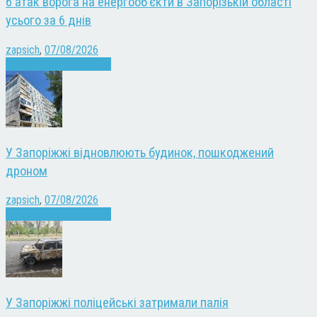
6 атак ворога на енергооб’єкти в Запорізькій області
усього за 6 днів
zapsich
,
07/08/2026
Війна
Запоріжжя
Новини
У Запоріжжі відновлюють будинок, пошкоджений
дроном
zapsich
,
07/08/2026
Війна
Запоріжжя
Новини
У Запоріжжі поліцейські затримали палія