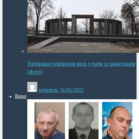
Запоріжці порівняли вхід у парк із цвинтарем
(фото)
sichadmin
,
16/02/2022
Відео