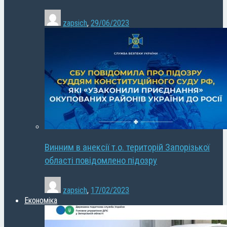
zapsich
,
29/06/2023
Винним в анексії т.о. територій Запорізької
області повідомлено підозру
zapsich
,
17/02/2023
Економіка