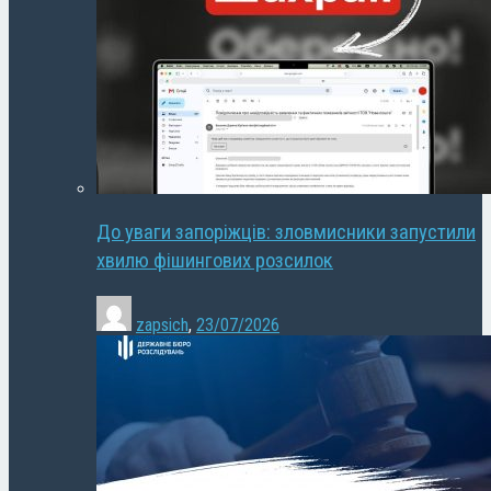
До уваги запоріжців: зловмисники запустили
хвилю фішингових розсилок
zapsich
,
23/07/2026