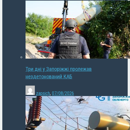
Три дні у Запоріжжі пролежав
нездетонований КАБ
zapsich
,
07/08/2026