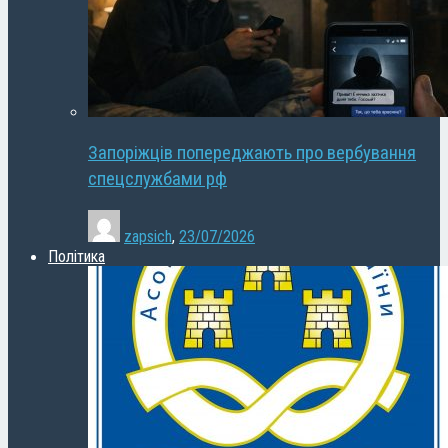
Запоріжців попереджають про вербування
спецслужбами рф
zapsich
,
23/07/2026
Політика