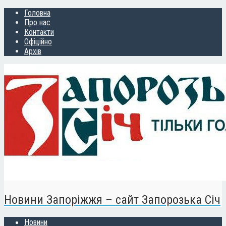
Головна
Про нас
Контакти
Офіційно
Архів
Новини Запоріжжя – сайт Запорозька Січ
Новини