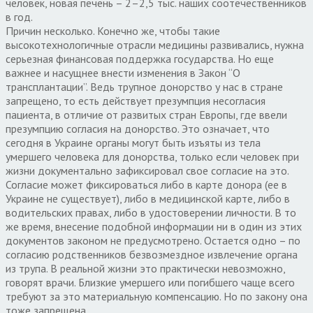
человек, новая печень – 2–2,5 тыс. наших соотечественников
в год.
Причин несколько. Конечно же, чтобы такие
высокотехнологичные отрасли медицины развивались, нужна
серьезная финансовая поддержка государства. Но еще
важнее и насущнее внести изменения в Закон “О
трансплантации”. Ведь трупное донорство у нас в стране
запрещено, то есть действует презумпция несогласия
пациента, в отличие от развитых стран Европы, где ввели
презумпцию согласия на донорство. Это означает, что
сегодня в Украине органы могут быть изъяты из тела
умершего человека для донорства, только если человек при
жизни документально зафиксировал свое согласие на это.
Согласие может фиксироваться либо в карте донора (ее в
Украине не существует), либо в медицинской карте, либо в
водительских правах, либо в удостоверении личности. В то
же время, внесение подобной информации ни в один из этих
документов законом не предусмотрено. Остается одно – по
согласию родственников безвозмездное извлечение органа
из трупа. В реальной жизни это практически невозможно,
говорят врачи. Близкие умершего или погибшего чаще всего
требуют за это материальную компенсацию. Но по закону она
тоже запрещена.