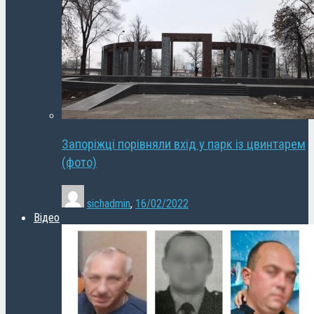
Запоріжці порівняли вхід у парк із цвинтарем
(фото)
sichadmin
,
16/02/2022
Відео