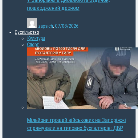
У Запоріжжі відновлюють будинок,
пошкоджений дроном
zapsich
,
07/08/2026
Суспільство
Культура
Спорт
Мільйони грошей військових на Запоріжжі
спрямували на тилових бухгалтерів: ДБР