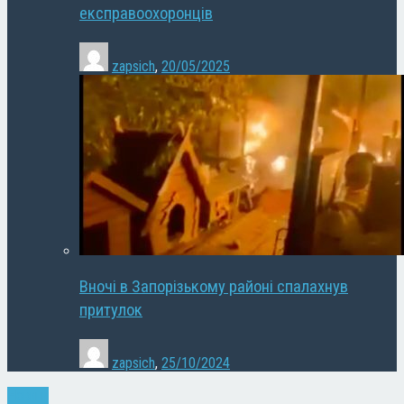
експравоохоронців
zapsich
,
20/05/2025
Вночі в Запорізькому районі спалахнув
притулок
zapsich
,
25/10/2024
Новини