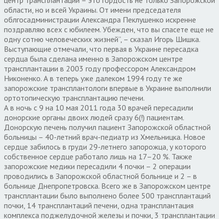
области, но и всей Украины. От имени председателя
облгосадминистрации Александра Пеклушенко искренне
поздравляю всех с юбилеем. Убежден, что вы спасете еще не
одну сотню человеческих жизней”, – сказал Игорь Шишка.
Выступающие отмечали, что первая в Украине пересадка
сердца была сделана именно в Запорожском центре
трансплантации в 2003 году профессором Александром
Никоненко. А в теперь уже далеком 1994 году те же
запорожские трансплантологи впервые в Украине выполнили
ортотопическую трансплантацию печени.
А в ночь с 9 на 10 мая 2011 года 30 врачей пересадили
донорские органы двоих людей сразу 6(!) пациентам.
Донорскую печень получил пациент Запорожской областной
больницы – 40-летний врач-педиатр из Хмельницка. Новое
сердце забилось в груди 29-летнего запорожца, у которого
собственное сердце работало лишь на 17–20 %. Также
запорожские медики пересадили 4 почки – 2 операции
проводились в Запорожской областной больнице и 2 – в
больнице Днепропетровска. Всего же в Запорожском центре
трансплантации было выполнено более 500 трансплантаций
почки, 14 трансплантаций печени, одна трансплантация
комплекса поджелудочной железы и почки, 3 трансплантации