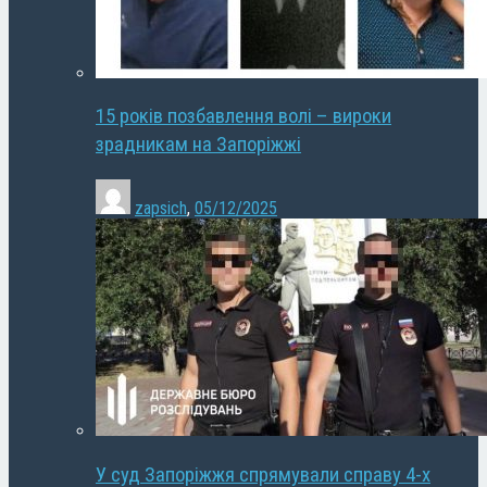
15 років позбавлення волі – вироки
зрадникам на Запоріжжі
zapsich
,
05/12/2025
У суд Запоріжжя спрямували справу 4-х