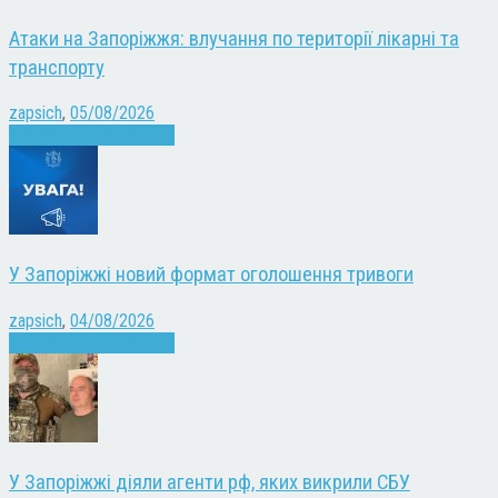
Атаки на Запоріжжя: влучання по території лікарні та
транспорту
zapsich
,
05/08/2026
Війна
Запоріжжя
Новини
У Запоріжжі новий формат оголошення тривоги
zapsich
,
04/08/2026
Війна
Запоріжжя
Новини
У Запоріжжі діяли агенти рф, яких викрили СБУ