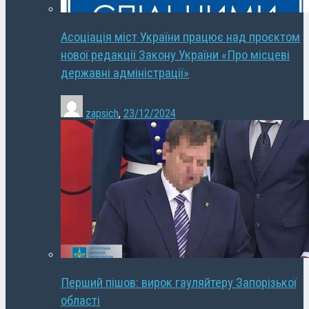
Асоціація міст України працює над проєктом
нової редакції Закону України «Про місцеві
державні адміністрації»
zapsich
,
23/12/2024
Перший пішов: вирок гауляйтеру Запорізької
області