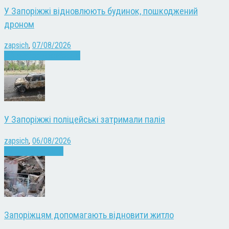
У Запоріжжі відновлюють будинок, пошкоджений
дроном
zapsich
,
07/08/2026
Війна
Запоріжжя
Новини
У Запоріжжі поліцейські затримали палія
zapsich
,
06/08/2026
Запоріжжя
Новини
Запоріжцям допомагають відновити житло