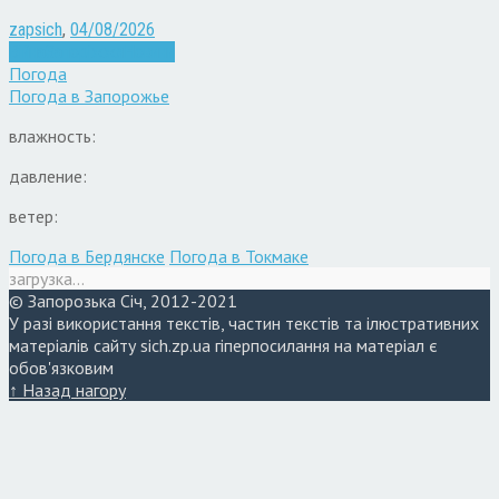
zapsich
,
04/08/2026
Війна
Запоріжжя
Новини
Погода
Погода в
Запорожье
влажность:
давление:
ветер:
Погода в Бердянске
Погода в Токмаке
загрузка...
© Запорозька Січ, 2012-2021
У разі використання текстів, частин текстів та ілюстративних
матеріалів сайту sich.zp.ua гіперпосилання на матеріал є
обов'язковим
↑ Назад нагору