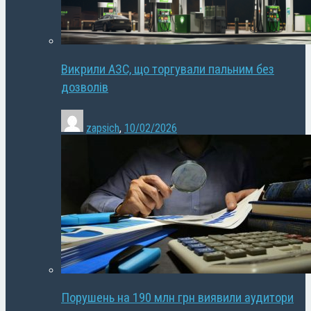
Викрили АЗС, що торгували пальним без
дозволів
zapsich
,
10/02/2026
Порушень на 190 млн грн виявили аудитори