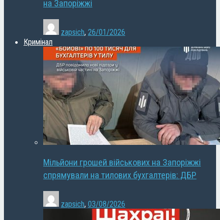
на Запоріжжі
zapsich
,
26/01/2026
Кримінал
Мільйони грошей військових на Запоріжжі
спрямували на тилових бухгалтерів: ДБР
zapsich
,
03/08/2026