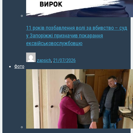
11 років позбавлення волі за вбивство – суд
у Запоріжжі призначив покарання
ексвійськовослужбовцю
zapsich
,
21/07/2026
Фото