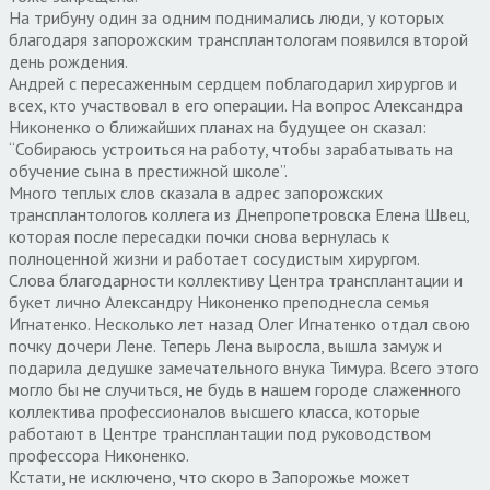
На трибуну один за одним поднимались люди, у которых
благодаря запорожским трансплантологам появился второй
день рождения.
Андрей с пересаженным сердцем поблагодарил хирургов и
всех, кто участвовал в его операции. На вопрос Александра
Никоненко о ближайших планах на будущее он сказал:
“Собираюсь устроиться на работу, чтобы зарабатывать на
обучение сына в престижной школе”.
Много теплых слов сказала в адрес запорожских
трансплантологов коллега из Днепропетровска Елена Швец,
которая после пересадки почки снова вернулась к
полноценной жизни и работает сосудистым хирургом.
Слова благодарности коллективу Центра трансплантации и
букет лично Александру Никоненко преподнесла семья
Игнатенко. Несколько лет назад Олег Игнатенко отдал свою
почку дочери Лене. Теперь Лена выросла, вышла замуж и
подарила дедушке замечательного внука Тимура. Всего этого
могло бы не случиться, не будь в нашем городе слаженного
коллектива профессионалов высшего класса, которые
работают в Центре трансплантации под руководством
профессора Никоненко.
Кстати, не исключено, что скоро в Запорожье может