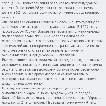
сердца, 186 трансплантаций бета-клеток поджелудочной
железы. Выполнено 28 успешных трансплантаций почки
детям и 52 трансплантации почки от живого родственного
донора.
Александр Семенович Никоненко напомнил, что Украину во
всем мире считают родиной трансплантации. В 1932 году
профессором Юрием Вороным впервые выполнена операция
по пересадке почки женщине, которая умирала от
отравления ртутью. Этот случай вошел в историю как первый
клинический опыт по применению трансплантации. “А потом
мы стали очень отставать по разным причинам: и
экономическим, и юридическим”, – сказал он.
Выступающие высказывали мысль о том, что люди должны с
доверием относиться к трансплантологии и при жизни лично
решать, станут ли они донорами органов после своей смерти.
К сожалению, у нас право человека самостоятельно
распоряжаться своим сердцем, почками, печенью, легкими
даже не предусмотрено.
Почему так мало операций по пересадке органов
выполняется в Украине, ведь нуждающихся на порядок
больше? Ведь ежегодно в трансплантации сердца в Украине
нуждаются 2 тыс. человек. Пересадка почки нужна 4 тыс.