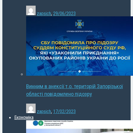
zapsich
,
29/06/2023
Винним в анексії т.о. територій Запорізької
області повідомлено підозру
zapsich
,
17/02/2023
Економіка