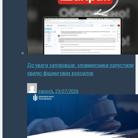
До уваги запоріжців: зловмисники запустили
хвилю фішингових розсилок
zapsich
,
23/07/2026