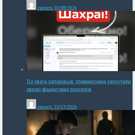
zapsich
,
03/08/2026
До уваги запоріжців: зловмисники запустили
хвилю фішингових розсилок
zapsich
,
23/07/2026