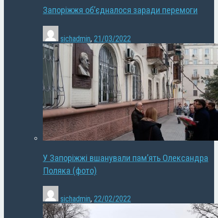
Запоріжжя об’єдналося заради перемоги
sichadmin
,
21/03/2022
У Запоріжжі вшанували пам’ять Олександра
Поляка (фото)
sichadmin
,
22/02/2022